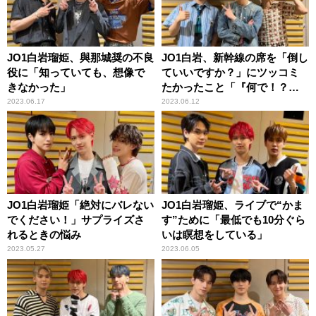
JO1白岩瑠姫、與那城奨の不良
JO1白岩、新幹線の席を「倒し
役に「知っていても、想像で
ていいですか？」にツッコミ
きなかった」
たかったこと「『何で！？』
と思って……」
2023.06.17
2023.06.12
JO1白岩瑠姫「絶対にバレない
JO1白岩瑠姫、ライブで“かま
でください！」サプライズさ
す”ために「最低でも10分ぐら
れるときの悩み
いは瞑想をしている」
2023.05.27
2023.06.05