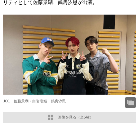
リティとして佐藤景瑚、鶴房汐恩が出演。
JO1 佐藤景瑚・白岩瑠姫・鶴房汐恩
画像を見る（全5枚）