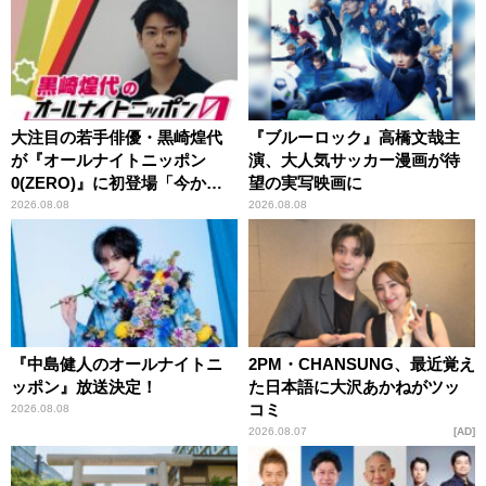
大注目の若手俳優・黒崎煌代
『ブルーロック』高橋文哉主
が『オールナイトニッポン
演、大人気サッカー漫画が待
0(ZERO)』に初登場「今から
望の実写映画に
とてもワクワクしておりま
2026.08.08
2026.08.08
す！」
『中島健人のオールナイトニ
2PM・CHANSUNG、最近覚え
ッポン』放送決定！
た日本語に大沢あかねがツッ
コミ
2026.08.08
2026.08.07
AD