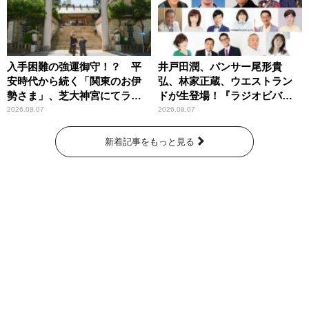
入手困難の強運御守！？ 平
井戸田潤、パンサー尾形貴
安時代から続く「関東のお伊
弘、林家正蔵、ウエストラン
勢さま」、芝大神宮にてラン
ドが生登場！『ラジオビバリ
パンプスが合格祈願！
ー昼ズ』
2026.08.07
2026.08.07
新着記事をもっと見る