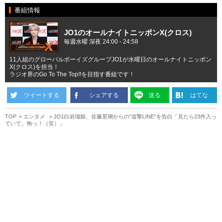
番組情報
JO1のオールナイトニッポンX(クロス)
毎週水曜 深夜 24:00 - 24:58
11人組のグローバルボーイズグループJO1が水曜日のオールナイトニッポン
X(クロス)を担当！
ラジオ界のGo To The Top!!を目指す番組です！
ツイートする
シェアする
送る
はてな
TOP
エンタメ
JO1白岩瑠姫、佐藤景瑚からの“追撃LINE”を告白「見たら23件入っ
ていて。怖っ！（笑）」