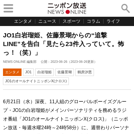
エンタメ
ニュース
スポーツ
コラム
ライフ
JO1白岩瑠姫、佐藤景瑚からの“追撃
LINE”を告白「見たら23件入っていて。怖
っ！（笑）」
NEWS ONLINE 編集部
公開：
2023-06-26
（
2023-06-26
更新）
エンタメ
JO1
白岩瑠姫
佐藤景瑚
鶴房汐恩
JO1のオールナイトニッポンX(クロス)
6月21日（水）深夜、11人組のグローバルボーイズグルー
プ・JO1の白岩瑠姫がメインパーソナリティを務めるラジ
オ番組「JO1のオールナイトニッポンX(クロス)」（ニッポ
ン放送・毎週水曜24時～24時58分）に、週替わりパーソナ