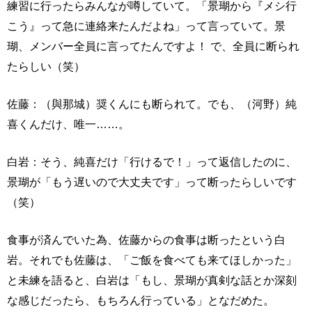
練習に行ったらみんなが噂していて。「景瑚から『メシ行
こう』って急に連絡来たんだよね」って言っていて。景
瑚、メンバー全員に言ってたんですよ！ で、全員に断られ
たらしい（笑）
佐藤：（與那城）奨くんにも断られて。でも、（河野）純
喜くんだけ、唯一……。
白岩：そう、純喜だけ「行けるで！」って返信したのに、
景瑚が「もう遅いので大丈夫です」って断ったらしいです
（笑）
食事が済んでいた為、佐藤からの食事は断ったという白
岩。それでも佐藤は、「ご飯を食べても来てほしかった」
と未練を語ると、白岩は「もし、景瑚が真剣な話とか深刻
な感じだったら、もちろん行っている」となだめた。