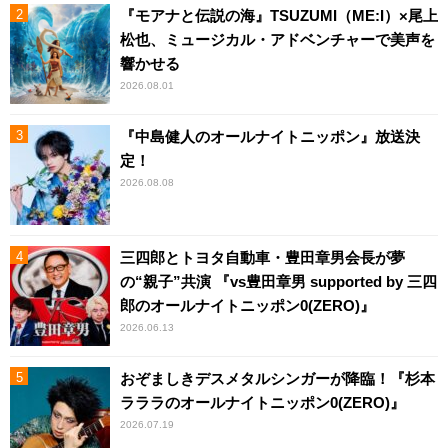
『モアナと伝説の海』TSUZUMI（ME:I）×尾上
松也、ミュージカル・アドベンチャーで美声を
響かせる
2026.08.01
『中島健人のオールナイトニッポン』放送決
定！
2026.08.08
三四郎とトヨタ自動車・豊田章男会長が夢
の“親子”共演 『vs豊田章男 supported by 三四
郎のオールナイトニッポン0(ZERO)』
2026.06.13
おぞましきデスメタルシンガーが降臨！『杉本
ラララのオールナイトニッポン0(ZERO)』
2026.07.19