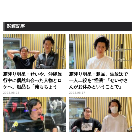
関連記事
霜降り明星・せいや、沖縄旅
霜降り明星・粗品、生放送で
行中に偶然出会った人物とロ
一人二役を“怪演”「せいやさ
ケへ。粗品も「俺もちょう
んがお休みということで」
ど……」
2023.08.24
2023.08.17