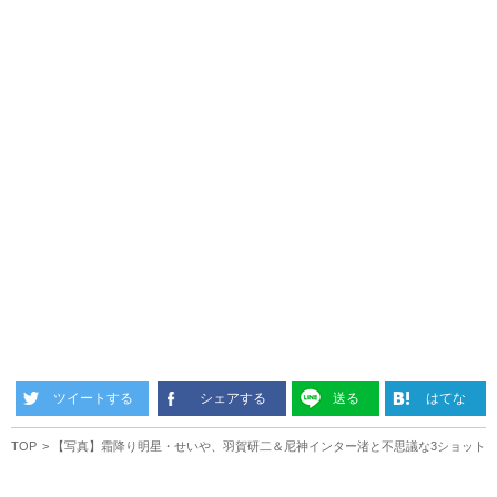
ツイートする
シェアする
送る
はてな
TOP
【写真】霜降り明星・せいや、羽賀研二＆尼神インター渚と不思議な3ショット