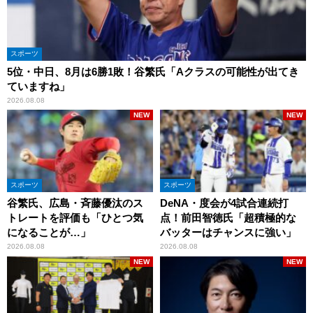
スポーツ
5位・中日、8月は6勝1敗！谷繁氏「Aクラスの可能性が出てき
ていますね」
2026.08.08
NEW
NEW
スポーツ
スポーツ
谷繁氏、広島・斉藤優汰のス
DeNA・度会が4試合連続打
トレートを評価も「ひとつ気
点！前田智徳氏「超積極的な
になることが…」
バッターはチャンスに強い」
2026.08.08
2026.08.08
NEW
NEW