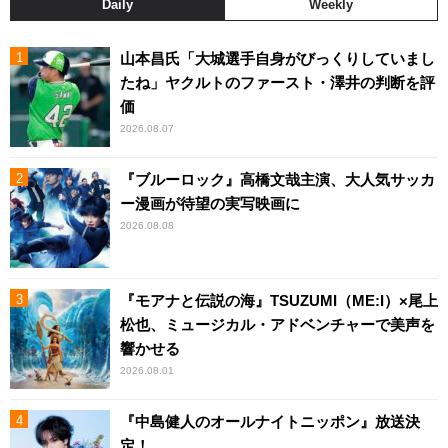
Daily
Weekly
山本昌氏「大城選手自身がびっくりしていまし
たね」ヤクルトのファースト・澤井の判断を評
価
2026.08.07
『ブルーロック』高橋文哉主演、大人気サッカ
ー漫画が待望の実写映画に
2026.08.08
『モアナと伝説の海』TSUZUMI（ME:I）×尾上
松也、ミュージカル・アドベンチャーで美声を
響かせる
2026.08.01
『中島健人のオールナイトニッポン』放送決
定！