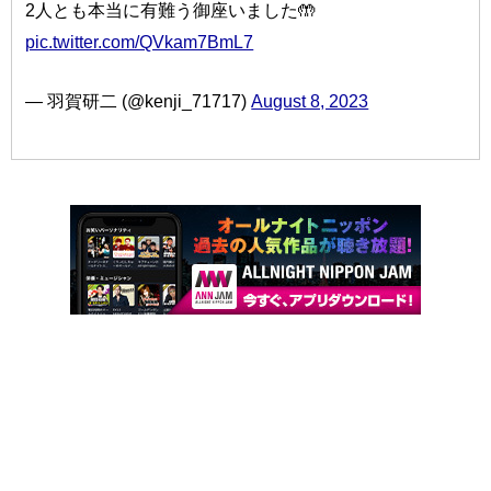
2人とも本当に有難う御座いました🤲
pic.twitter.com/QVkam7BmL7
— 羽賀研二 (@kenji_71717)
August 8, 2023