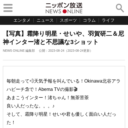
エンタメ
ニュース
スポーツ
コラム
ライフ
【写真】霜降り明星・せいや、羽賀研二＆尼
神インター渚と不思議な3ショット
NEWS ONLINE 編集部
公開：
2023-08-24
（
2023-08-24
更新）
毎朝走って💨天気予報を叫んでいる！Okinawa北谷アラ
ハビーチ⛱️で！Abema TVの撮影🎬
あまこうインター！渚ちゃん！無茶苦茶
良い人だったな。。。♪
そして、霜降り明星！せいや君も優しく面白い人だっ
た！