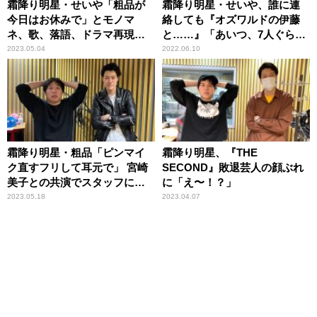
霜降り明星・せいや「粗品が
霜降り明星・せいや、誰に連
今日はお休みで」とモノマ
絡しても『オズワルドの伊藤
ネ、歌、落語、ドラマ再現な
と……』「あいつ、7人ぐらい
どを披露し孤軍奮闘
おる！」
2023.05.04
2022.06.10
霜降り明星・粗品「ピンマイ
霜降り明星、『THE
ク直すフリして耳元で」 宮崎
SECOND』敗退芸人の顔ぶれ
美子との共演でスタッフに注
に「え〜！？」
意される
2023.05.18
2023.04.07