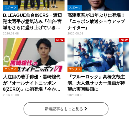
スポーツ
スポーツ
B.LEAGUE仙台89ERS・渡辺
髙津臣吾が13年ぶりに登場！
翔太選手が意気込み「仙台‧宮
『ニッポン放送ショウアップ
城をさらに盛り上げていきた
ナイター』
いです」
2026.08.08
2026.08.08
NEW
NEW
エンタメ
エンタメ
大注目の若手俳優・黒崎煌代
『ブルーロック』高橋文哉主
が『オールナイトニッポン
演、大人気サッカー漫画が待
0(ZERO)』に初登場「今から
望の実写映画に
とてもワクワクしておりま
2026.08.08
2026.08.08
す！」
新着記事をもっと見る