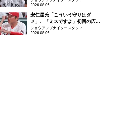
ショウアップナイタースタッフ
2026.08.06
安仁屋氏「こういう守りはダ
メ」、「ミスですよ」初回の広島
の守備に苦言
ショウアップナイタースタッフ
2026.08.06