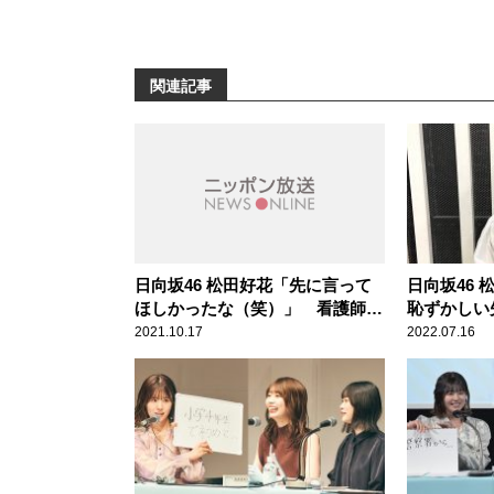
関連記事
日向坂46 松田好花「先に言って
日向坂46
ほしかったな（笑）」 看護師か
恥ずかしい
らの思わぬ“告白”で頭が真っ白に
ようとした
2021.10.17
2022.07.16
なった顛末を明かす