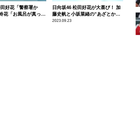
 松田好花「警察署か
日向坂46 松田好花が大喜び！ 加
鈴花「お風呂が真っ
藤史帆と小坂菜緒の“あざとかわ
里「子供扱い」 どこ
いい寝言”に「やってきて良かっ
2023.09.23
ない新情報を続々公開
た！」 ～『日向坂46松田好花の
46松田好花の日向坂高
日向坂高校放送部』公開収録イベ
公開収録イベントレポ
ントレポート＜前編＞
＞到着！