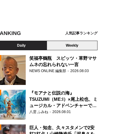
ANKING
人気記事ランキング
Daily
Weekly
笑福亭鶴瓶 スピッツ・草野マサ
ムネの忘れられない一言
NEWS ONLINE 編集部
2026.08.03
N
『モアナと伝説の海』
TSUZUMI（ME:I）×尾上松也、ミ
ュージカル・アドベンチャーで美
声を響かせる
八雲 ふみね
2026.08.01
巨人・知念、久々スタメンで2安
打1打点！山崎隆造氏「泥臭さを