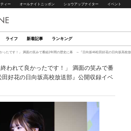
リティー
オールナイトニッポン
ショウアップナイター
イベント
ライフ
新着記事
ランキング
良かったです！」 満面の笑みで番組2年間の歴史に幕 ～『日向坂46松田好花の日向坂高校
く終われて良かったです！」 満面の笑みで番
6松田好花の日向坂高校放送部』公開収録イベ