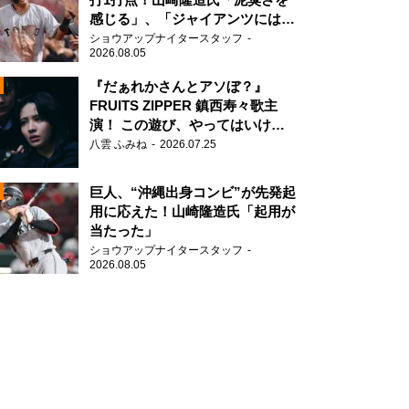
感じる」、「ジャイアンツには少
ないタイプ」
ショウアップナイタースタッフ
2026.08.05
『だぁれかさんとアソぼ？』
FRUITS ZIPPER 鎮西寿々歌主
演！ この遊び、やってはいけま
N
せん。
八雲 ふみね
2026.07.25
AD
巨人、“沖縄出身コンビ”が先発起
用に応えた！山崎隆造氏「起用が
当たった」
ショウアップナイタースタッフ
2026.08.05
2