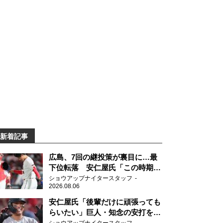
新着記事
広島、7回の継投策が裏目に…最
下位転落 安仁屋氏「この時期に
来て勉強はない」
ショウアップナイタースタッフ
2026.08.06
安仁屋氏「後輩だけに頑張っても
らいたい」巨人・知念の安打を喜
ぶ