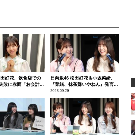
 松田好花、飲食店での
日向坂46 松田好花＆小坂菜緒、
失敗に赤面「お会計し
『菜緒、抹茶嫌いやねん』発言の
ら店員さんが……」
真相を語る「無言の時間が2時間
2023.09.29
続いて……（笑）」