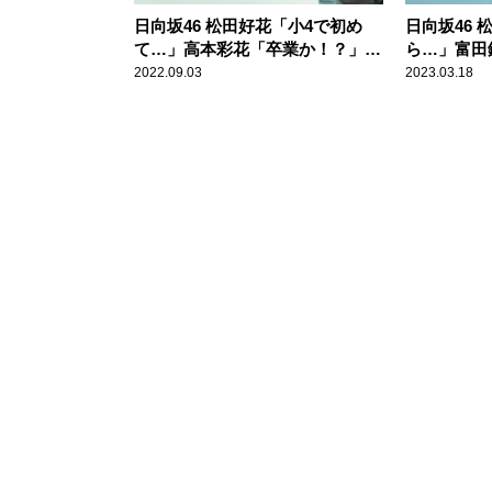
日向坂46 松田好花「小4で初め
日向坂46
て…」高本彩花「卒業か！？」髙
ら…」富田
橋未来虹「初デート！」 どこに
黒」丹生明
2022.09.03
2023.03.18
も出してない新情報を続々公開の
にも出して
『日向坂46松田好花の日向坂高校
の『日向坂
放送部』公開収録イベントレポー
校放送部』
ト＜前編＞到着！
ート＜前編