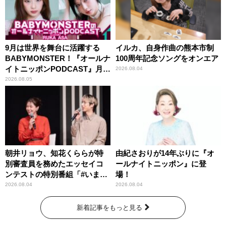
9月は世界を舞台に活躍する
イルカ、自身作曲の熊本市制
BABYMONSTER！『オールナ
100周年記念ソングをオンエア
イトニッポンPODCAST』月替
2026.08.04
わりパーソナリティ
2026.08.05
朝井リョウ、知花くららが特
由紀さおりが14年ぶりに『オ
別審査員を務めたエッセイコ
ールナイトニッポン』に登
ンテストの特別番組「#いまあ
場！
なたに伝えたいこと」
2026.08.04
2026.08.04
新着記事をもっと見る