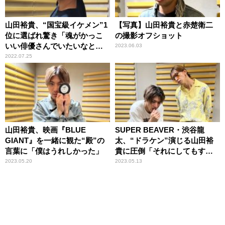
山田裕貴、“国宝級イケメン”1
【写真】山田裕貴と赤楚衛二
位に選ばれ驚き「魂がかっこ
の撮影オフショット
いい俳優さんでいたいなと思
2023.06.03
います」
2022.07.25
山田裕貴、映画『BLUE
SUPER BEAVER・渋谷龍
GIANT』を一緒に観た“殿”の
太、“ドラケン”演じる山田裕
言葉に「僕はうれしかった」
貴に圧倒「それにしてもすご
かった」
2023.05.20
2023.05.13