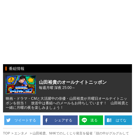
番組情報
山田裕貴のオールナイトニッポン
毎週月曜 深夜 25:00～
映画・ドラマ・CMと大活躍中の俳優・山田裕貴が月曜日オールナイトニッ
ポンを担当！ 放送中は番組へのメールもお待ちしています！ 山田裕貴と
一緒に月曜の夜を楽しみましょう！
ツイートする
シェアする
送る
はてな
TOP
エンタメ
山田裕貴、NHKでのしくじり発言を猛省「頭の中がグルグルして