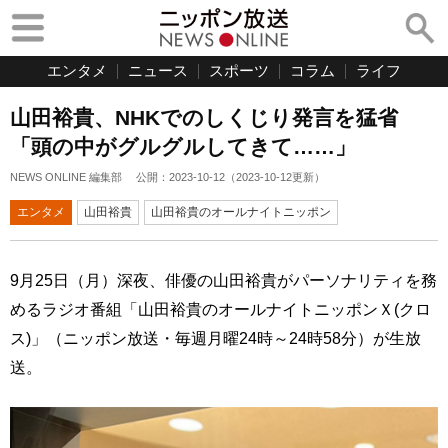
エンタメ
ニュース
スポーツ
コラム
ライフ
山田裕貴、NHKでのしくじり発言を猛省
「頭の中がグルグルしてきて……」
NEWS ONLINE 編集部
公開：
2023-10-12
（
2023-10-12
更新）
エンタメ
山田裕貴
山田裕貴のオールナイトニッポン
9月25日（月）深夜、俳優の山田裕貴がパーソナリティを務
めるラジオ番組「山田裕貴のオールナイトニッポンＸ(クロ
ス)」（ニッポン放送・毎週月曜24時～24時58分）が生放
送。