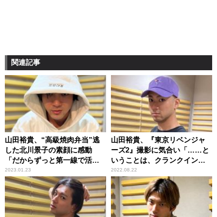
関連記事
山田裕貴、“高級焼肉弁当”逃
山田裕貴、『東京リベンジャ
した北川景子の素顔に感動
ーズ2』撮影に気合い「……と
「だからずっと第一線で活躍
いうことは、クランクインし
されているのか」
ました！」
2023.01.23
2022.08.22