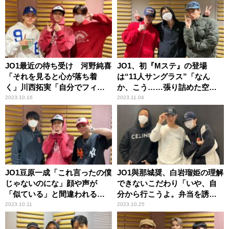
JO1最近の待ち受け 河野純喜
JO1、初『Mステ』の登場
「それを見ると心が落ち着
は“11人サングラス”「なん
く」川西拓実「自分でフィル
か、こう……張り詰めた空気
ムで撮った」白岩瑠姫「ザ・
感が（笑）」
2023.10.16
2023.11.04
ノーマル」
JO1豆原一成「これ言ったの僕
JO1與那城奨、白岩瑠姫の理解
じゃないのにな」顔や声が
できないこだわり「いや、自
「似ている」と間違われる人
分から行こうよ。弁当を誘
物は
え！」
2023.10.11
2023.10.25