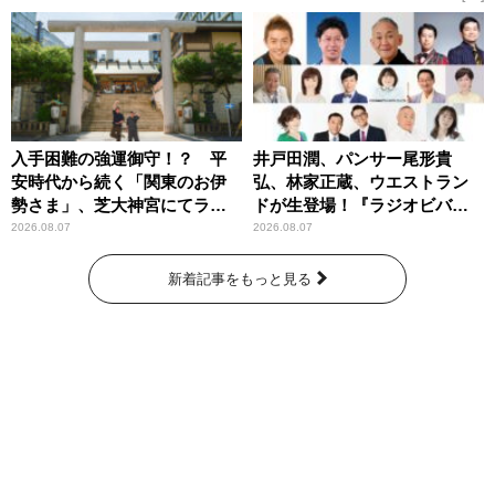
入手困難の強運御守！？ 平
井戸田潤、パンサー尾形貴
安時代から続く「関東のお伊
弘、林家正蔵、ウエストラン
勢さま」、芝大神宮にてラン
ドが生登場！『ラジオビバリ
パンプスが合格祈願！
ー昼ズ』
2026.08.07
2026.08.07
新着記事をもっと見る