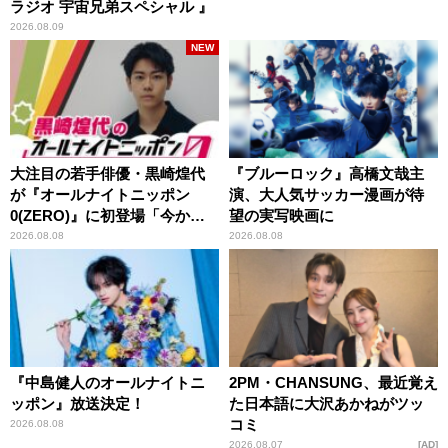
ラジオ 宇宙兄弟スペシャル 』
2026.08.09
NEW
大注目の若手俳優・黒崎煌代
『ブルーロック』高橋文哉主
が『オールナイトニッポン
演、大人気サッカー漫画が待
0(ZERO)』に初登場「今から
望の実写映画に
とてもワクワクしておりま
2026.08.08
2026.08.08
す！」
『中島健人のオールナイトニ
2PM・CHANSUNG、最近覚え
ッポン』放送決定！
た日本語に大沢あかねがツッ
コミ
2026.08.08
2026.08.07
AD