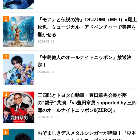
『モアナと伝説の海』TSUZUMI（ME:I）×尾上
松也、ミュージカル・アドベンチャーで美声を
響かせる
2026.08.01
『中島健人のオールナイトニッポン』放送決
定！
2026.08.08
三四郎とトヨタ自動車・豊田章男会長が夢
の“親子”共演 『vs豊田章男 supported by 三四
郎のオールナイトニッポン0(ZERO)』
2026.06.13
おぞましきデスメタルシンガーが降臨！『杉本