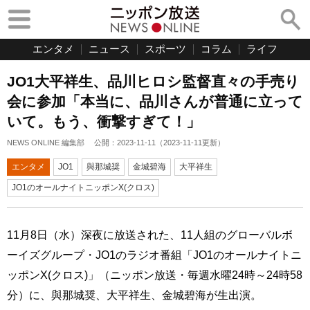
エンタメ
ニュース
スポーツ
コラム
ライフ
JO1大平祥生、品川ヒロシ監督直々の手売り
会に参加「本当に、品川さんが普通に立って
いて。もう、衝撃すぎて！」
NEWS ONLINE 編集部
公開：
2023-11-11
（
2023-11-11
更新）
エンタメ
JO1
與那城奨
金城碧海
大平祥生
JO1のオールナイトニッポンX(クロス)
11月8日（水）深夜に放送された、11人組のグローバルボ
ーイズグループ・JO1のラジオ番組「JO1のオールナイトニ
ッポンX(クロス)」（ニッポン放送・毎週水曜24時～24時58
分）に、與那城奨、大平祥生、金城碧海が生出演。