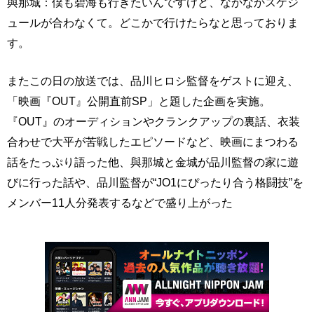
與那城：僕も碧海も行きたいんですけど、なかなかスケジ
ュールが合わなくて。どこかで行けたらなと思っておりま
す。
またこの日の放送では、品川ヒロシ監督をゲストに迎え、
「映画『OUT』公開直前SP」と題した企画を実施。
『OUT』のオーディションやクランクアップの裏話、衣装
合わせで大平が苦戦したエピソードなど、映画にまつわる
話をたっぷり語った他、與那城と金城が品川監督の家に遊
びに行った話や、品川監督が“JO1にぴったり合う格闘技”を
メンバー11人分発表するなどで盛り上がった