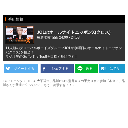
番組情報
JO1のオールナイトニッポンX(クロス)
毎週水曜 深夜 24:00 - 24:58
11人組のグローバルボーイズグループJO1が水曜日のオールナイトニッポン
X(クロス)を担当！
ラジオ界のGo To The Top!!を目指す番組です！
ツイートする
シェアする
送る
はてな
TOP
エンタメ
JO1大平祥生、品川ヒロシ監督直々の手売り会に参加「本当に、品
川さんが普通に立っていて。もう、衝撃すぎて！」