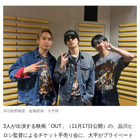
JO1與那城奨・金城碧海・大平祥
3人が出演する映画「OUT」（11月17日公開）の、品川ヒ
ロシ監督によるチケット手売り会に、大平がプライベート