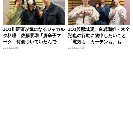
JO1川尻蓮が気になるジャカル
JO1與那城奨、白岩瑠姫・木全
タ料理 佐藤景瑚「唐辛子マ
翔也の行動に物申したいこと
ーク、何個ついていたんです
「電気も、カーテンも。も
か？」
う、理解が……」
2023.11.08
2023.10.03