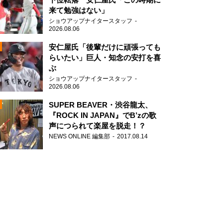
来て勉強はない」
ショウアップナイタースタッフ
2026.08.06
安仁屋氏「後輩だけに頑張っても
らいたい」巨人・知念の安打を喜
ぶ
N
ショウアップナイタースタッフ
AD
2026.08.06
SUPER BEAVER・渋谷龍太、
『ROCK IN JAPAN』でB’zの歌
声につられて楽屋を脱走！？
NEWS ONLINE 編集部
2017.08.14
2