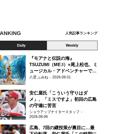
ANKING
人気記事ランキング
Daily
Weekly
『モアナと伝説の海』
TSUZUMI（ME:I）×尾上松也、ミ
ュージカル・アドベンチャーで美
N
声を響かせる
八雲 ふみね
2026.08.01
安仁屋氏「こういう守りはダ
メ」、「ミスですよ」初回の広島
の守備に苦言
ショウアップナイタースタッフ
2026.08.06
広島、7回の継投策が裏目に…最
下位転落 安仁屋氏「この時期に