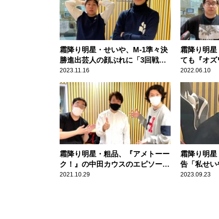
霜降り明星・せいや、M-1準々決
霜降り明星
勝進出芸人の顔ぶれに「3回戦っ
ても『オズ
て厳しいんですよね」
「あいつ、
2023.11.16
2022.06.10
霜降り明星・粗品、『アメトーー
霜降り明星
ク！』の中田カウスのエピソード
告「私せい
は“本人公式”
ー！」
2021.10.29
2023.09.23