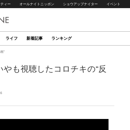
リティー
オールナイトニッポン
ショウアップナイター
イベント
ライフ
新着記事
ランキング
画”
いやも視聴したコロチキの“反
16