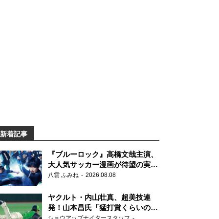
新着記事
『ブルーロック』高橋文哉主演、
大人気サッカー漫画が待望の実写
映画に
八雲 ふみね
2026.08.08
ヤクルト・内山壮真、超美技連
発！山本昌氏「猛打賞くらいの価
値」
ショウアップナイタースタッフ