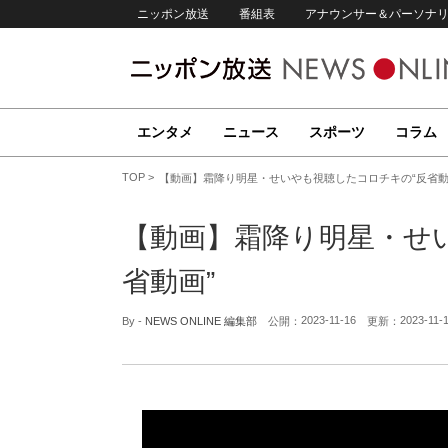
ニッポン放送
番組表
アナウンサー＆パーソナ
エンタメ
ニュース
スポーツ
コラム
TOP
【動画】霜降り明星・せいやも視聴したコロチキの“反省動
【動画】霜降り明星・せ
省動画”
2023-11-16
2023-11-
By -
NEWS ONLINE 編集部
公開：
更新：