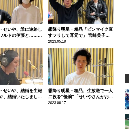
・せいや、誰に連絡し
霜降り明星・粗品「ピンマイク直
ワルドの伊藤と……』
すフリして耳元で」 宮崎美子と
7人ぐらいおる！」
の共演でスタッフに注意される
2023.05.18
・せいや、結婚を生報
霜降り明星・粗品、生放送で一人
や、結婚いたしました
二役を“怪演”「せいやさんがお休
みということで」
2023.08.17