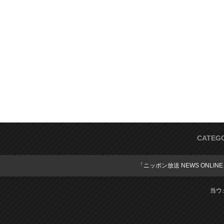
CATEG
「ニッポン放送 NEWS ONLIN
当ウ