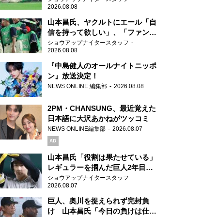
2026.08.08
山本昌氏、ヤクルトにエール「自
信を持って欲しい」、「ファンの
方も毎日応援してくれています」
ショウアップナイタースタッフ
2026.08.08
『中島健人のオールナイトニッポ
ン』放送決定！
NEWS ONLINE 編集部
2026.08.08
2PM・CHANSUNG、最近覚えた
日本語に大沢あかねがツッコミ
NEWS ONLINE編集部
2026.08.07
AD
山本昌氏「役割は果たせている」
レギュラーを掴んだ巨人2年目の
新人王候補
ショウアップナイタースタッフ
2026.08.07
巨人、奥川を捉えられず完封負
け 山本昌氏「今日の負けは仕方