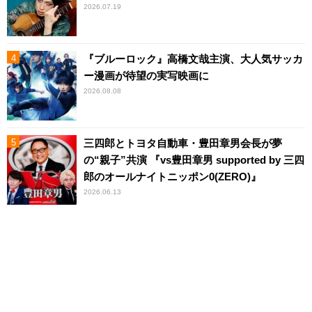
2026.07.19
『ブルーロック』高橋文哉主演、大人気サッカ
ー漫画が待望の実写映画に
2026.08.08
三四郎とトヨタ自動車・豊田章男会長が夢
の“親子”共演 『vs豊田章男 supported by 三四
郎のオールナイトニッポン0(ZERO)』
2026.06.13