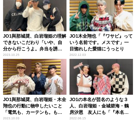
JO1與那城奨、白岩瑠姫の理解
JO1木全翔也「『ワサビ』って
できないこだわり「いや、自
いう名前です。メスです」一
分から行こうよ。弁当を誘
目惚れした愛猫にうっとり
え！」
2023.10.25
2022.12.03
JO1與那城奨、白岩瑠姫・木全
JO1の本名が芸名のような３
翔也の行動に物申したいこと
人、白岩瑠姫・金城碧海・鶴
「電気も、カーテンも。も
房汐恩 友人にも「『本名
う、理解が……」
は？』って聞かれた」
2023.10.03
2022.06.15