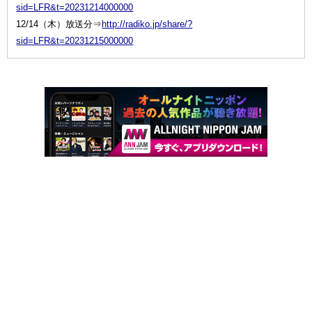
sid=LFR&t=20231214000000
12/14（木）放送分⇒
http://radiko.jp/share/?
sid=LFR&t=20231215000000