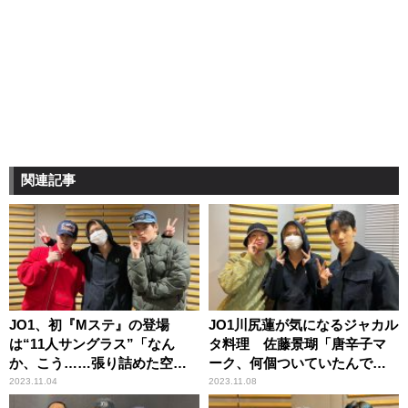
関連記事
JO1、初『Mステ』の登場
JO1川尻蓮が気になるジャカル
は“11人サングラス”「なん
タ料理 佐藤景瑚「唐辛子マ
か、こう……張り詰めた空気
ーク、何個ついていたんです
感が（笑）」
か？」
2023.11.04
2023.11.08