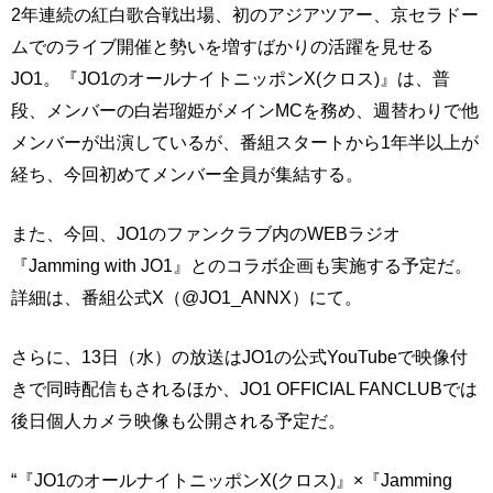
2年連続の紅白歌合戦出場、初のアジアツアー、京セラドー
ムでのライブ開催と勢いを増すばかりの活躍を見せる
JO1。『JO1のオールナイトニッポンX(クロス)』は、普
段、メンバーの白岩瑠姫がメインMCを務め、週替わりで他
メンバーが出演しているが、番組スタートから1年半以上が
経ち、今回初めてメンバー全員が集結する。
また、今回、JO1のファンクラブ内のWEBラジオ
『Jamming with JO1』とのコラボ企画も実施する予定だ。
詳細は、番組公式X（@JO1_ANNX）にて。
さらに、13日（水）の放送はJO1の公式YouTubeで映像付
きで同時配信もされるほか、JO1 OFFICIAL FANCLUBでは
後日個人カメラ映像も公開される予定だ。
“『JO1のオールナイトニッポンX(クロス)』×『Jamming