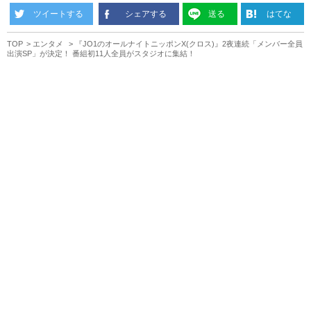
ツイートする
シェアする
送る
はてな
TOP
エンタメ
『JO1のオールナイトニッポンX(クロス)』2夜連続「メンバー全員
出演SP」が決定！ 番組初11人全員がスタジオに集結！