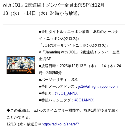
with JO1』2夜連続！メンバー全員出演SP”は12月
13（水）・14日（木）24時から放送。
■番組タイトル：ニッポン放送『JO1のオールナ
イトニッポンX(クロス)』
「JO1のオールナイトニッポンX(クロス)」
×「Jamming with JO1」 2夜連続！メンバー全員
出演SP
■放送日時：2023年12月13日（水）・14（木）24
時～24時58分
■パーソナリティ：JO1
■番組メールアドレス：
jo1@allnightnippon.com
■番組X：
@JO1_ANNX
■番組ハッシュタグ：
#JO1ANNX
◆この番組は、radikoのタイムフリー機能で、放送1週間後まで聴く
ことができる。
12/13（水）放送分⇒
http://radiko.jp/share/?