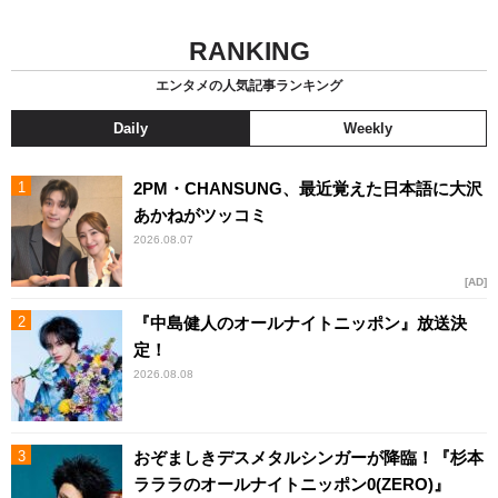
RANKING
エンタメの人気記事ランキング
Daily
Weekly
2PM・CHANSUNG、最近覚えた日本語に大沢
あかねがツッコミ
2026.08.07
AD
『中島健人のオールナイトニッポン』放送決
定！
2026.08.08
おぞましきデスメタルシンガーが降臨！『杉本
ラララのオールナイトニッポン0(ZERO)』