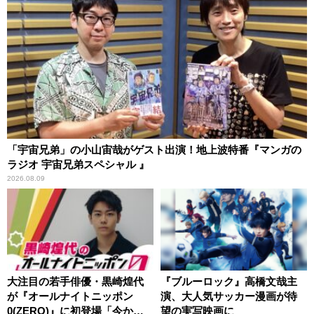
「宇宙兄弟」の小山宙哉がゲスト出演！地上波特番『マンガの
ラジオ 宇宙兄弟スペシャル 』
2026.08.09
大注目の若手俳優・黒崎煌代
『ブルーロック』高橋文哉主
が『オールナイトニッポン
演、大人気サッカー漫画が待
0(ZERO)』に初登場「今から
望の実写映画に