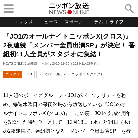
エンタメ
ニュース
スポーツ
コラム
ライフ
『JO1のオールナイトニッポンX(クロス)』
2夜連続「メンバー全員出演SP」が決定！ 番
組初11人全員がスタジオに集結！
NEWS ONLINE 編集部
公開：
2023-11-23
（
2023-11-23
更新）
エンタメ
JO1
JO1のオールナイトニッポンX(クロス)
11人組のボーイズグループ・JO1がパーソナリティを務
め、毎週水曜日の深夜24時から放送している『JO1のオー
ルナイトニッポンX (クロス)』。この度、JO1の結成4周年
を記念した特別企画として、12月13日（水）と14日（木）
の2夜連続で、番組初となる「メンバー全員出演SP」を行