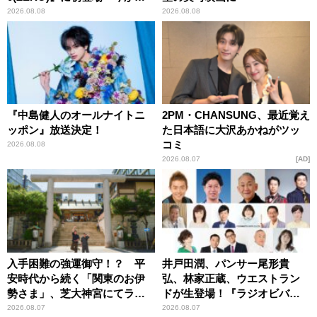
とてもワクワクしておりま
2026.08.08
2026.08.08
す！」
『中島健人のオールナイトニ
2PM・CHANSUNG、最近覚え
ッポン』放送決定！
た日本語に大沢あかねがツッ
コミ
2026.08.08
2026.08.07
AD
入手困難の強運御守！？ 平
井戸田潤、パンサー尾形貴
安時代から続く「関東のお伊
弘、林家正蔵、ウエストラン
勢さま」、芝大神宮にてラン
ドが生登場！『ラジオビバリ
パンプスが合格祈願！
ー昼ズ』
2026.08.07
2026.08.07