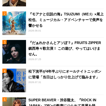
『モアナと伝説の海』TSUZUMI（ME:I）×尾上
松也、ミュージカル・アドベンチャーで美声を
響かせる
2026.08.01
『だぁれかさんとアソぼ？』FRUITS ZIPPER
鎮西寿々歌主演！ この遊び、やってはいけま
せん。
2026.07.25
松下洸平が4年半ぶりにオールナイトニッポン
に登場「当日はしっかり仕上げて臨みます」
2026.07.31
SUPER BEAVER・渋谷龍太、『ROCK IN
JAPAN』でB’zの歌声につられて楽屋を脱