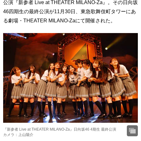
公演『新参者 Live at THEATER MILANO-Za』。その日向坂
46四期生の最終公演が11月30日、東急歌舞伎町タワーにあ
る劇場・THEATER MILANO-Zaにて開催された。
『新参者 Live at THEATER MILANO-Za』日向坂46 4期生 最終公演
カメラ：上山陽介