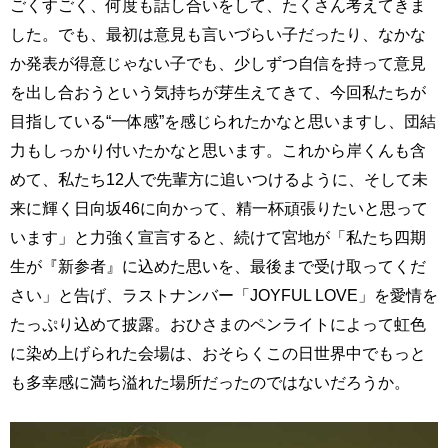
ごくすごく、何度も話し合いをして、たくさん考えてきま
した。でも、最初は意見も言いづらい子だったり、なかな
か発表が得意じゃない子でも、少しずつ自信を持って意見
を出し合おうという気持ちが芽生えてきて、今回私たちが
目指している“一体感”を感じられたかなと思いますし、団結
力もしっかり付いたかなと思います。これから岸くんも含
めて、私たち12人で先輩方に追いつけるように、そして未
来に輝く日向坂46に向かって、精一杯頑張りたいと思って
います」と力強く宣言すると、続けて宮地が「私たち四期
生が『新参者』に込めた思いを、最後まで受け取ってくだ
さい」と告げ、ラストナンバー「JOYFUL LOVE」を愛情を
たっぷり込めて披露。おひさまのペンライトによって虹色
に染め上げられた会場は、おそらくこの日世界中でもっと
も多幸感に満ち溢れた場所だったのではないだろうか。