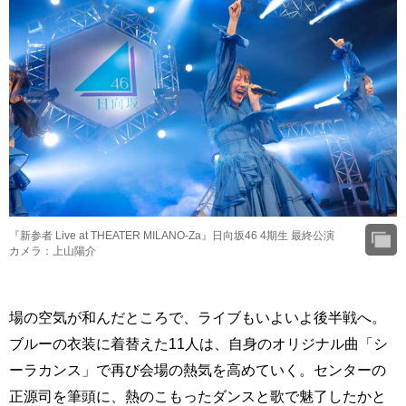
『新参者 Live at THEATER MILANO-Za』日向坂46 4期生 最終公演
カメラ：上山陽介
場の空気が和んだところで、ライブもいよいよ後半戦へ。
ブルーの衣装に着替えた11人は、自身のオリジナル曲「シ
ーラカンス」で再び会場の熱気を高めていく。センターの
正源司を筆頭に、熱のこもったダンスと歌で魅了したかと