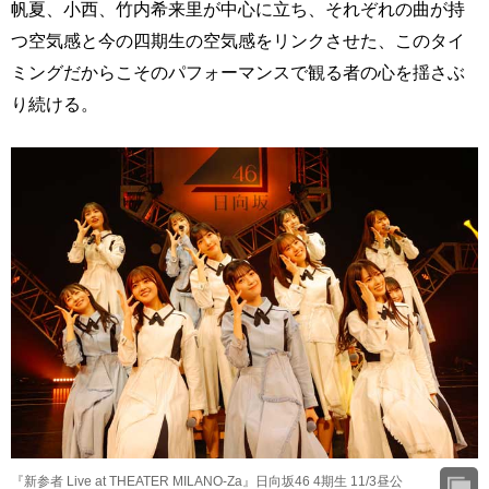
帆夏、小西、竹内希来里が中心に立ち、それぞれの曲が持
つ空気感と今の四期生の空気感をリンクさせた、このタイ
ミングだからこそのパフォーマンスで観る者の心を揺さぶ
り続ける。
『新参者 Live at THEATER MILANO-Za』日向坂46 4期生 11/3昼公