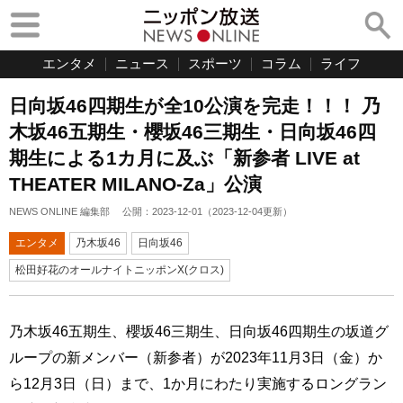
エンタメ
ニュース
スポーツ
コラム
ライフ
日向坂46四期生が全10公演を完走！！！ 乃
木坂46五期生・櫻坂46三期生・日向坂46四
期生による1カ月に及ぶ「新参者 LIVE at
THEATER MILANO-Za」公演
NEWS ONLINE 編集部
公開：
2023-12-01
（
2023-12-04
更新）
エンタメ
乃木坂46
日向坂46
松田好花のオールナイトニッポンX(クロス)
乃木坂46五期生、櫻坂46三期生、日向坂46四期生の坂道グ
ループの新メンバー（新参者）が2023年11月3日（金）か
ら12月3日（日）まで、1か月にわたり実施するロングラン