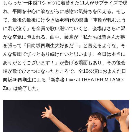
しらった“一体感”Tシャツに着替えた11人がサプライズで現
れ、平岡を中心に涙ながらに感謝の気持ちを伝える。そし
て、最後の最後にけやき坂46時代の楽曲「車輪が軋むよう
に君が泣く」を全員で歌い継いでいくと、会場はさらに温
かな空気に包まれる。曲中、藤嶌が「私たちは皆さんが胸
を張って『日向坂四期生大好きだ！』と言えるような、そ
んな集団でずっとあり続けたいと思います。今日は本当に
ありがとうございます！」が告げる場面もあり、その後会
場が歌でひとつになったところで、全10公演におよんだ日
向坂46四期生による『新参者 Live at THEATER MILANO-
Za』は終了した。