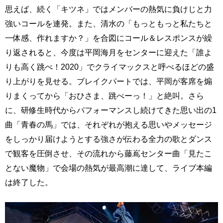
思えば、続く「キツネ」ではメンバーの熱気に負けじと力
強いコールを連発。また、清水の「もっともっと私たちと
一体感、作れますか？」を合図にコール＆レスポンスが繰
り返されると、今度は平岡海月をセンターに迎えた「誰よ
りも高く跳べ！2020」でクライマックスと呼べるほどの盛
り上がりを見せる。ブレイクパートでは、平岡が客席を煽
りまくってから「おひさま、跳べーっ！」と絶叫。さら
に、研修生時代からパフォーマンスし続けてきた思い出の1
曲「青春の馬」では、それぞれが抱える思いやメッセージ
をしっかり届けようとする強さが伝わる全力の歌とダンス
で観客を圧倒させ、その流れから藤嶌センター曲「見たこ
とない魔物」で会場の熱気が最高潮に達して、ライブ本編
は終了した。