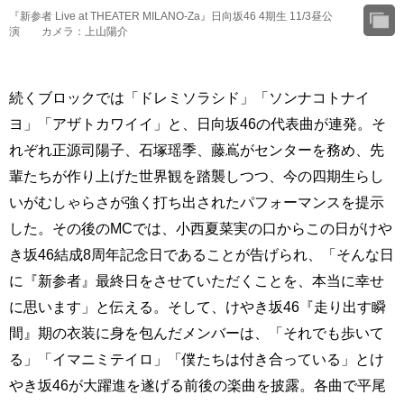
『新参者 Live at THEATER MILANO-Za』日向坂46 4期生 11/3昼公
演 カメラ：上山陽介
続くブロックでは「ドレミソラシド」「ソンナコトナイ
ヨ」「アザトカワイイ」と、日向坂46の代表曲が連発。そ
れぞれ正源司陽子、石塚瑶季、藤嶌がセンターを務め、先
輩たちが作り上げた世界観を踏襲しつつ、今の四期生らし
いがむしゃらさが強く打ち出されたパフォーマンスを提示
した。その後のMCでは、小西夏菜実の口からこの日がけや
き坂46結成8周年記念日であることが告げられ、「そんな日
に『新参者』最終日をさせていただくことを、本当に幸せ
に思います」と伝える。そして、けやき坂46『走り出す瞬
間』期の衣装に身を包んだメンバーは、「それでも歩いて
る」「イマニミテイロ」「僕たちは付き合っている」とけ
やき坂46が大躍進を遂げる前後の楽曲を披露。各曲で平尾