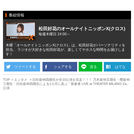
番組情報
松田好花のオールナイトニッポンX(クロス)
毎週木曜日 24:00～
木曜「オールナイトニッポンX(クロス)」は、松田好花がパーソナリティを
担当。 ラジオが大好きな松田好花が、楽しくてヤホスな時間をお届けしま
す！
ツイートする
シェアする
送る
はてな
TOP
エンタメ
日向坂46四期生が全10公演を完走！！！ 乃木坂46五期生・櫻坂46
三期生・日向坂46四期生による1カ月に及ぶ「新参者 LIVE at THEATER MILANO-Za」
公演