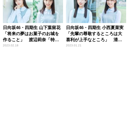
日向坂46・四期生 山下葉留花
日向坂46・四期生 小西夏菜実
「将来の夢はお菓子のお城を
「先輩の尊敬するところは大
作ること」 渡辺莉奈「特技
喜利が上手なところ」 清水
は牛乳を200mlぴったりにつぐ
理央「先輩を見ると、胸がキ
2023.02.18
2023.01.21
こと」
ュ～っとなります」