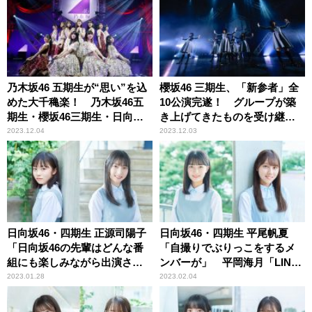
乃木坂46 五期生が“思い”を込
櫻坂46 三期生、「新参者」全
めた大千穐楽！ 乃木坂46五
10公演完遂！ グループが築
期生・櫻坂46三期生・日向坂
き上げてきたものを受け継
46四期生による「新参者 LIVE
ぎ、未来へ繋げていく“櫻”の
2023.12.04
2023.12.03
at THEATER MILANO-Za」30
覚悟！
公演完遂
日向坂46・四期生 正源司陽子
日向坂46・四期生 平尾帆夏
「日向坂46の先輩はどんな番
「自撮りでぶりっこをするメ
組にも楽しみながら出演され
ンバーが」 平岡海月「LINE
ている」 竹内希来里「この
グループで起きているかチェ
2023.01.28
2023.02.04
前、エコバッグを落としてし
ック」
まいました」