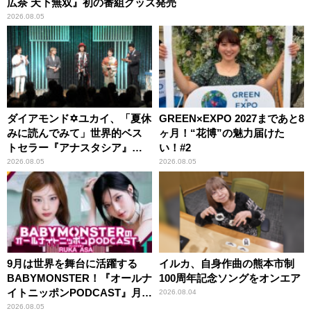
広奈 天下無双』初の番組グッズ発売
2026.08.05
ダイアモンド✡ユカイ、「夏休
GREEN×EXPO 2027まであと8
みに読んでみて」世界的ベス
ヶ月！“花博”の魅力届けた
トセラー『アナスタシア』を
い！#2
紹介
2026.08.05
2026.08.05
9月は世界を舞台に活躍する
イルカ、自身作曲の熊本市制
BABYMONSTER！『オールナ
100周年記念ソングをオンエア
イトニッポンPODCAST』月替
2026.08.04
わりパーソナリティ
2026.08.05