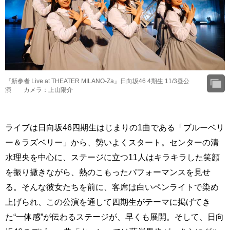
『新参者 Live at THEATER MILANO-Za』日向坂46 4期生 11/3昼公
演 カメラ：上山陽介
ライブは日向坂46四期生はじまりの1曲である「ブルーベリ
ー＆ラズベリー」から、勢いよくスタート。センターの清
水理央を中心に、ステージに立つ11人はキラキラした笑顔
を振り撒きながら、熱のこもったパフォーマンスを見せ
る。そんな彼女たちを前に、客席は白いペンライトで染め
上げられ、この公演を通して四期生がテーマに掲げてき
た“一体感”が伝わるステージが、早くも展開。そして、日向