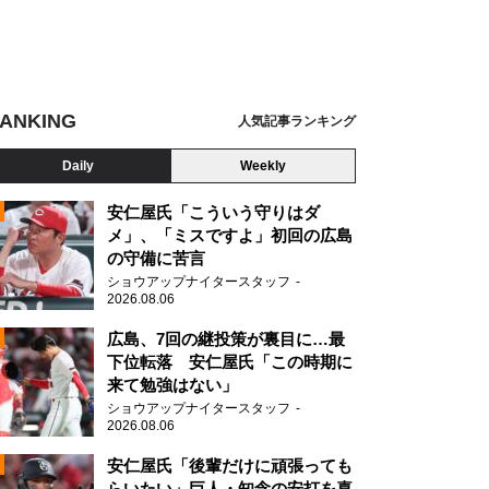
ANKING
人気記事ランキング
Daily
Weekly
安仁屋氏「こういう守りはダ
メ」、「ミスですよ」初回の広島
の守備に苦言
N
ショウアップナイタースタッフ
2026.08.06
広島、7回の継投策が裏目に…最
6「Happy Train Tour 2023」追加公演 Day2 カメラ：上山陽介
下位転落 安仁屋氏「この時期に
来て勉強はない」
ショウアップナイタースタッフ
2026.08.06
安仁屋氏「後輩だけに頑張っても
らいたい」巨人・知念の安打を喜