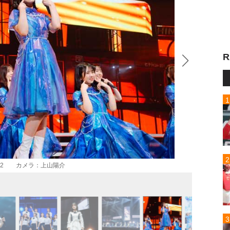
R
演 Day2 カメラ：上山陽介
日向坂4