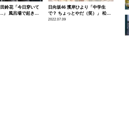
 富田鈴花「今日穿いて
日向坂46 濱岸ひより「中学生
…」 風呂場で起き
で？ ちょっとやだ（笑）」 松田
”を明かす
好花が明かす中学生時代の恥ずか
2022.07.09
しい一人称に苦笑