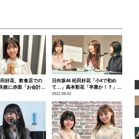
 松田好花、飲食店での
日向坂46 松田好花「小4で初め
失敗に赤面「お会計し
て…」高本彩花「卒業か！？」髙
ら店員さんが……」
橋未来虹「初デート！」 どこに
2022.09.03
も出してない新情報を続々公開の
『日向坂46松田好花の日向坂高校
放送部』公開収録イベントレポー
ト＜前編＞到着！