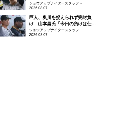
新人王候補
ショウアップナイタースタッフ
2026.08.07
巨人、奥川を捉えられず完封負
け 山本昌氏「今日の負けは仕方
がない」
ショウアップナイタースタッフ
2026.08.07