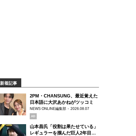
新着記事
2PM・CHANSUNG、最近覚えた
日本語に大沢あかねがツッコミ
NEWS ONLINE編集部
2026.08.07
AD
山本昌氏「役割は果たせている」
レギュラーを掴んだ巨人2年目の