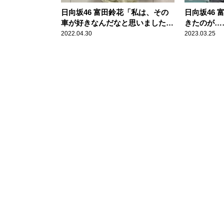
日向坂46 富田鈴花「私は、その
日向坂46
車が好きなんだなと思いました」
きたのが…
高速道路でよく目につく車種を明
た“大惨事
2022.04.30
2023.03.25
かす