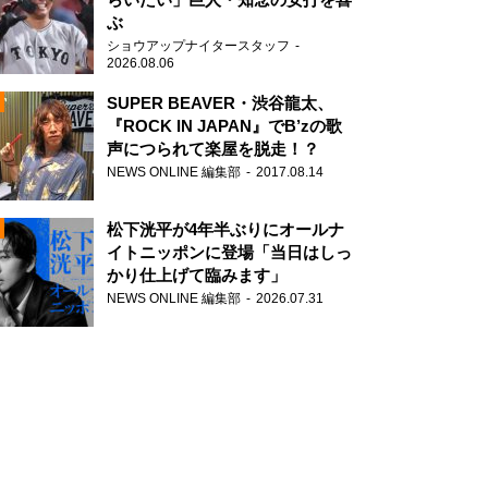
ぶ
ショウアップナイタースタッフ
2026.08.06
SUPER BEAVER・渋谷龍太、
『ROCK IN JAPAN』でB’zの歌
声につられて楽屋を脱走！？
N
NEWS ONLINE 編集部
2017.08.14
AD
松下洸平が4年半ぶりにオールナ
イトニッポンに登場「当日はしっ
かり仕上げて臨みます」
NEWS ONLINE 編集部
2026.07.31
2