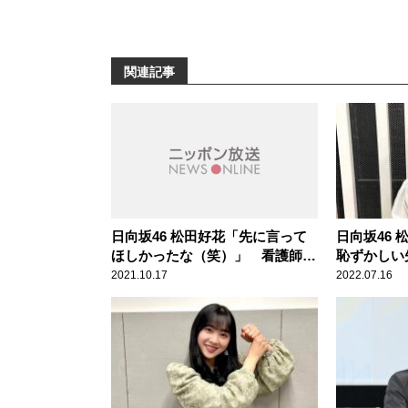
関連記事
日向坂46 松田好花「先に言って
日向坂46
ほしかったな（笑）」 看護師か
恥ずかしい
らの思わぬ“告白”で頭が真っ白に
ようとした
2021.10.17
2022.07.16
なった顛末を明かす