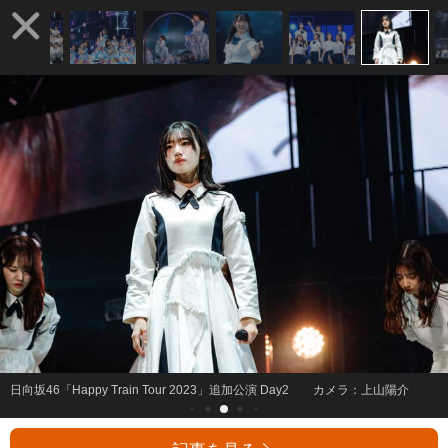
日向坂46「Happy Train Tour 2023」追加公演 Day2 カメラ：上山陽介