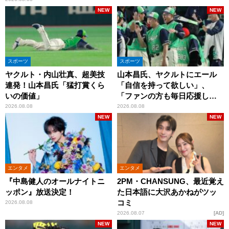
NEW
NEW
スポーツ
スポーツ
ヤクルト・内山壮真、超美技
山本昌氏、ヤクルトにエール
連発！山本昌氏「猛打賞くら
「自信を持って欲しい」、
いの価値」
「ファンの方も毎日応援して
くれています」
2026.08.08
2026.08.08
NEW
NEW
エンタメ
エンタメ
『中島健人のオールナイトニ
2PM・CHANSUNG、最近覚え
ッポン』放送決定！
た日本語に大沢あかねがツッ
コミ
2026.08.08
2026.08.07
AD
NEW
NEW