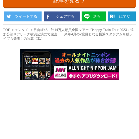
記事を見る
ツイートする
シェアする
送る
はてな
TOP
エンタメ
日向坂46 計14万人動員全国ツアー「Happy Train Tour 2023」追
加公演 Kアリーナ横浜公演にて完走！ 来年4月の2度目となる横浜スタジアム単独ラ
イブも発表！の写真（31）