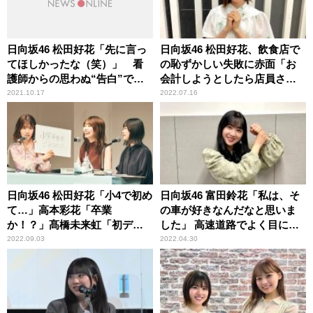
日向坂46 松田好花「先に言っ
日向坂46 松田好花、飲食店で
てほしかったな（笑）」 看
の恥ずかしい失敗に赤面「お
護師からの思わぬ“告白”で頭
会計しようとしたら店員さん
が真っ白になった顛末を明か
が……」
2021.10.17
2022.07.16
す
日向坂46 松田好花「小4で初め
日向坂46 富田鈴花「私は、そ
て…」高本彩花「卒業
の車が好きなんだなと思いま
か！？」髙橋未来虹「初デー
した」 高速道路でよく目につ
ト！」 どこにも出してない
く車種を明かす
2022.09.03
2022.04.30
新情報を続々公開の『日向坂
46松田好花の日向坂高校放送
部』公開収録イベントレポー
ト＜前編＞到着！