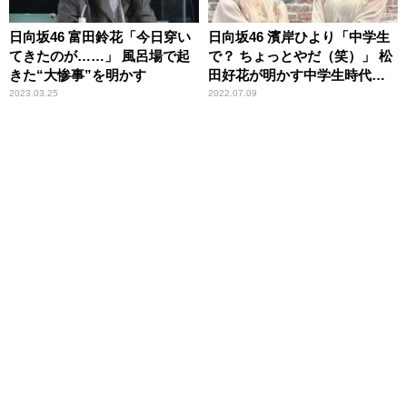
日向坂46 富田鈴花「今日穿い
日向坂46 濱岸ひより「中学生
てきたのが……」 風呂場で起
で？ ちょっとやだ（笑）」 松
きた“大惨事”を明かす
田好花が明かす中学生時代の
恥ずかしい一人称に苦笑
2023.03.25
2022.07.09