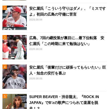
安仁屋氏「こういう守りはダメ」、「ミスです
よ」初回の広島の守備に苦言
2026.08.06
広島、7回の継投策が裏目に…最下位転落 安
仁屋氏「この時期に来て勉強はない」
2026.08.06
安仁屋氏「後輩だけに頑張ってもらいたい」巨
人・知念の安打を喜ぶ
2026.08.06
SUPER BEAVER・渋谷龍太、『ROCK IN
JAPAN』でB’zの歌声につられて楽屋を脱
走！？