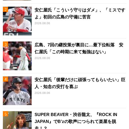
安仁屋氏「こういう守りはダメ」、「ミスです
よ」初回の広島の守備に苦言
2026.08.06
広島、7回の継投策が裏目に…最下位転落 安
仁屋氏「この時期に来て勉強はない」
2026.08.06
安仁屋氏「後輩だけに頑張ってもらいたい」巨
人・知念の安打を喜ぶ
2026.08.06
SUPER BEAVER・渋谷龍太、『ROCK IN
JAPAN』でB’zの歌声につられて楽屋を脱
走！？