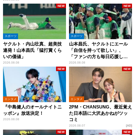
NEW
NEW
スポーツ
スポーツ
ヤクルト・内山壮真、超美技
山本昌氏、ヤクルトにエール
連発！山本昌氏「猛打賞くら
「自信を持って欲しい」、
いの価値」
「ファンの方も毎日応援して
くれています」
2026.08.08
2026.08.08
NEW
NEW
エンタメ
エンタメ
『中島健人のオールナイトニ
2PM・CHANSUNG、最近覚え
ッポン』放送決定！
た日本語に大沢あかねがツッ
コミ
2026.08.08
2026.08.07
AD
NEW
NEW