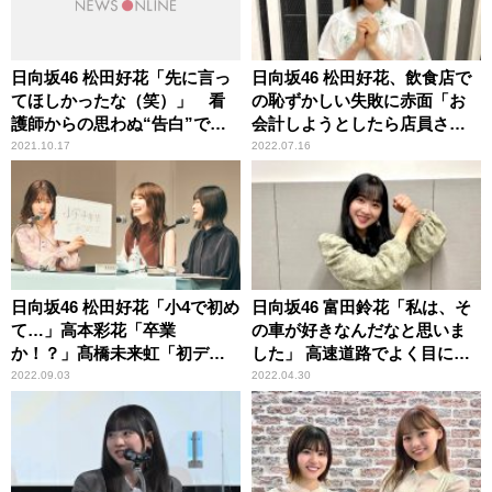
日向坂46 松田好花「先に言っ
日向坂46 松田好花、飲食店で
てほしかったな（笑）」 看
の恥ずかしい失敗に赤面「お
護師からの思わぬ“告白”で頭
会計しようとしたら店員さん
が真っ白になった顛末を明か
が……」
2021.10.17
2022.07.16
す
日向坂46 松田好花「小4で初め
日向坂46 富田鈴花「私は、そ
て…」高本彩花「卒業
の車が好きなんだなと思いま
か！？」髙橋未来虹「初デー
した」 高速道路でよく目につ
ト！」 どこにも出してない
く車種を明かす
2022.09.03
2022.04.30
新情報を続々公開の『日向坂
46松田好花の日向坂高校放送
部』公開収録イベントレポー
ト＜前編＞到着！