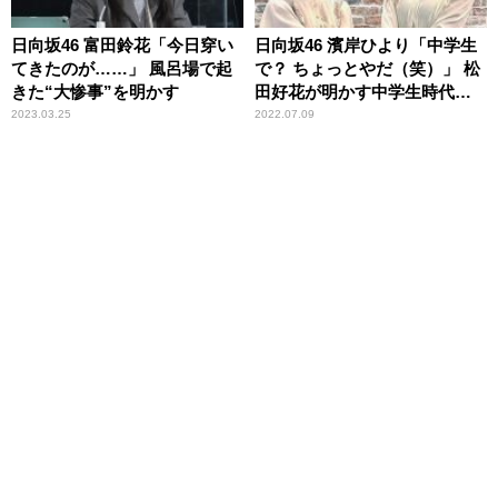
日向坂46 富田鈴花「今日穿い
日向坂46 濱岸ひより「中学生
てきたのが……」 風呂場で起
で？ ちょっとやだ（笑）」 松
きた“大惨事”を明かす
田好花が明かす中学生時代の
恥ずかしい一人称に苦笑
2023.03.25
2022.07.09