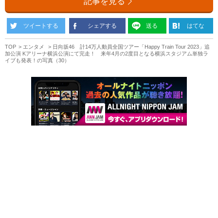
記事を見る
ツイートする
シェアする
送る
はてな
TOP
エンタメ
日向坂46 計14万人動員全国ツアー「Happy Train Tour 2023」追
加公演 Kアリーナ横浜公演にて完走！ 来年4月の2度目となる横浜スタジアム単独ラ
イブも発表！の写真（30）