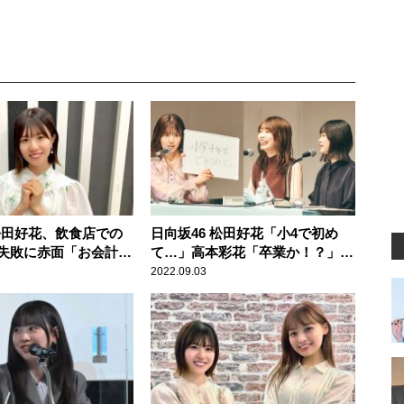
 松田好花、飲食店での
日向坂46 松田好花「小4で初め
失敗に赤面「お会計し
て…」高本彩花「卒業か！？」髙
ら店員さんが……」
橋未来虹「初デート！」 どこに
2022.09.03
も出してない新情報を続々公開の
『日向坂46松田好花の日向坂高校
放送部』公開収録イベントレポー
ト＜前編＞到着！