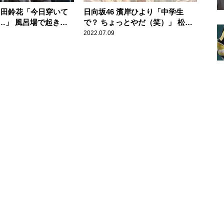
 富田鈴花「今日穿いて
日向坂46 濱岸ひより「中学生
…」 風呂場で起き
で？ ちょっとやだ（笑）」 松田
”を明かす
好花が明かす中学生時代の恥ずか
2022.07.09
しい一人称に苦笑