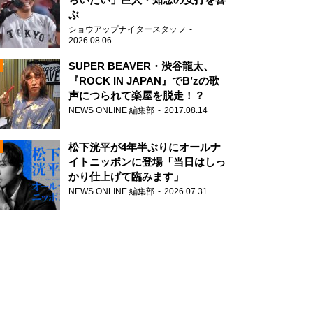
ぶ
ショウアップナイタースタッフ
2026.08.06
SUPER BEAVER・渋谷龍太、
『ROCK IN JAPAN』でB’zの歌
声につられて楽屋を脱走！？
N
NEWS ONLINE 編集部
2017.08.14
AD
松下洸平が4年半ぶりにオールナ
イトニッポンに登場「当日はしっ
かり仕上げて臨みます」
NEWS ONLINE 編集部
2026.07.31
2