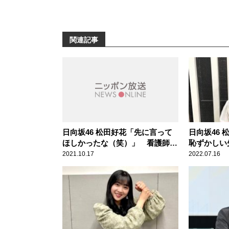
関連記事
日向坂46 松田好花「先に言って
日向坂46
ほしかったな（笑）」 看護師か
恥ずかしい
らの思わぬ“告白”で頭が真っ白に
ようとした
2021.10.17
2022.07.16
なった顛末を明かす