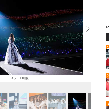
R
演 Day1 カメラ：上山陽介
日向坂4