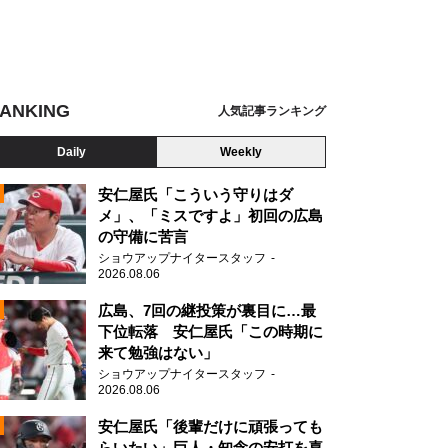
ANKING
人気記事ランキング
Daily
Weekly
安仁屋氏「こういう守りはダ
メ」、「ミスですよ」初回の広島
の守備に苦言
N
ショウアップナイタースタッフ
2026.08.06
広島、7回の継投策が裏目に…最
6「Happy Train Tour 2023」追加公演 Day1 カメラ：上山陽介
下位転落 安仁屋氏「この時期に
来て勉強はない」
ショウアップナイタースタッフ
2026.08.06
安仁屋氏「後輩だけに頑張っても
らいたい」巨人・知念の安打を喜