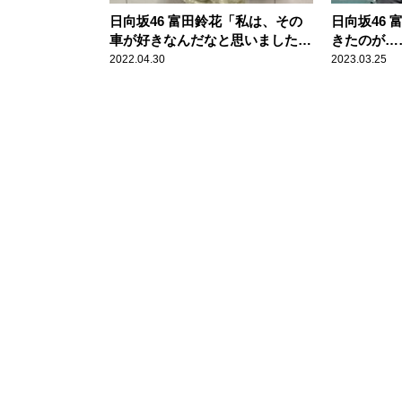
日向坂46 富田鈴花「私は、その
日向坂46
車が好きなんだなと思いました」
きたのが…
高速道路でよく目につく車種を明
た“大惨事
2022.04.30
2023.03.25
かす