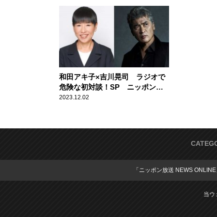
田アキ子とノンストップ爆笑トー
遂に解決！
ク
和田アキ子×吉川晃司 ラジオで
危険な初対談！SP ニッポン放
送『ゴッドアフタヌーン アッコ
2023.12.02
のいいかげんに1000回』
CATEG
「ニッポン放送 NEWS ONLIN
当ウ