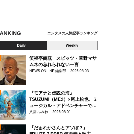
ANKING
エンタメの人気記事ランキング
Daily
Weekly
笑福亭鶴瓶 スピッツ・草野マサ
ムネの忘れられない一言
NEWS ONLINE 編集部
2026.08.03
N
『モアナと伝説の海』
TSUZUMI（ME:I）×尾上松也、ミ
ュージカル・アドベンチャーで美
声を響かせる
八雲 ふみね
2026.08.01
『だぁれかさんとアソぼ？』
FRUITS ZIPPER 鎮西寿々歌主