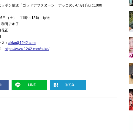
ニッポン放送「ゴッドアフタヌーン アッコのいいかげんに1000
16日（土） 11時～13時 放送
：和田アキ子
垣花正
司
レス：
akko@1242.com
ジ：
https://www.1242.com/akko/