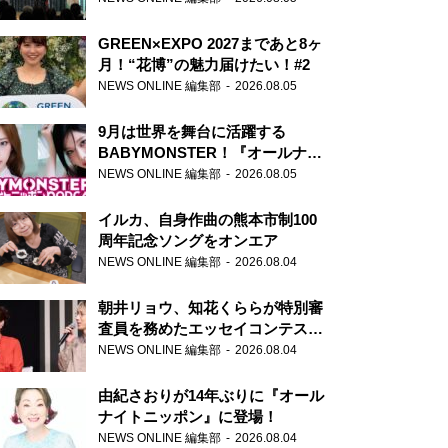
GREEN×EXPO 2027まであと8ヶ
月！“花博”の魅力届けたい！#2
NEWS ONLINE 編集部
2026.08.05
9月は世界を舞台に活躍する
BABYMONSTER！『オールナイ
トニッポンPODCAST』月替わり
NEWS ONLINE 編集部
2026.08.05
パーソナリティ
イルカ、自身作曲の熊本市制100
周年記念ソングをオンエア
NEWS ONLINE 編集部
2026.08.04
朝井リョウ、知花くららが特別審
査員を務めたエッセイコンテスト
の特別番組「#いまあなたに伝え
NEWS ONLINE 編集部
2026.08.04
たいこと」
由紀さおりが14年ぶりに『オール
ナイトニッポン』に登場！
NEWS ONLINE 編集部
2026.08.04