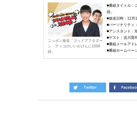
■番組タイトル：
回」
■放送日時：12月
■パーソナリティ
■アシスタント：
■ゲスト：吉川晃
ニッポン放送「ゴッドアフタヌー
■番組メールアド
ン アッコのいいかげんに1000
■番組ホームペー
回」