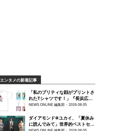
エンタメの新着記事
「私のプリティな顔がプリントさ
れたTシャツです！」『長浜広奈
天下無双』初の番組グッズ発売
NEWS ONLINE 編集部
2026.08.05
ダイアモンド✡ユカイ、「夏休み
に読んでみて」世界的ベストセラ
ー『アナスタシア』を紹介
NEWS ONLINE 編集部
2026.08.05