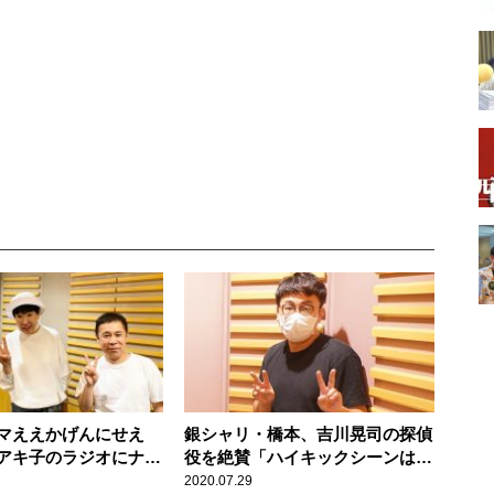
マええかげんにせえ
銀シャリ・橋本、吉川晃司の探偵
アキ子のラジオにナイ
役を絶賛「ハイキックシーンはほ
ン初登場で『事件』が
ぼ“モニカ”」
2020.07.29