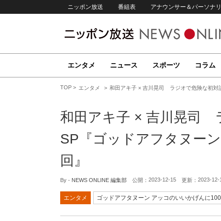
ニッポン放送
番組表
アナウンサー＆パーソナ
エンタメ
ニュース
スポーツ
コラム
TOP
エンタメ
和田アキ子 × 吉川晃司 ラジオで危険な初対
和田アキ子 × 吉川晃司
SP『ゴッドアフタヌーン
回』
2023-12-15
2023-12-
By -
NEWS ONLINE 編集部
公開：
更新：
エンタメ
ゴッドアフタヌーン アッコのいいかげんに100