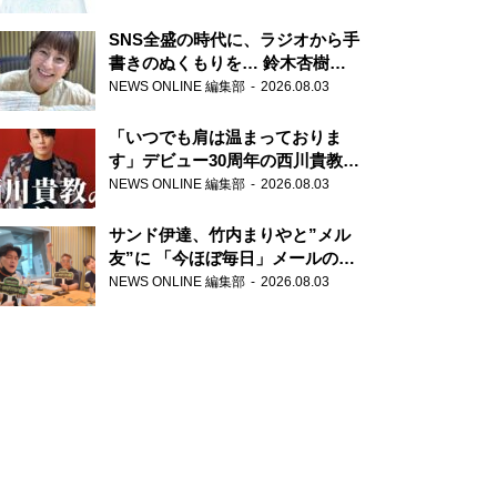
SNS全盛の時代に、ラジオから手
書きのぬくもりを… 鈴木杏樹の
直筆はがきが届く！
NEWS ONLINE 編集部
2026.08.03
『MUSIC10』こちら有楽町駅前
郵便局
「いつでも肩は温まっておりま
す」デビュー30周年の西川貴教が
『オールナイトニッポン』に登
NEWS ONLINE 編集部
2026.08.03
場！
サンド伊達、竹内まりやと”メル
友”に 「今ほぼ毎日」メールのや
り取り明かす
NEWS ONLINE 編集部
2026.08.03