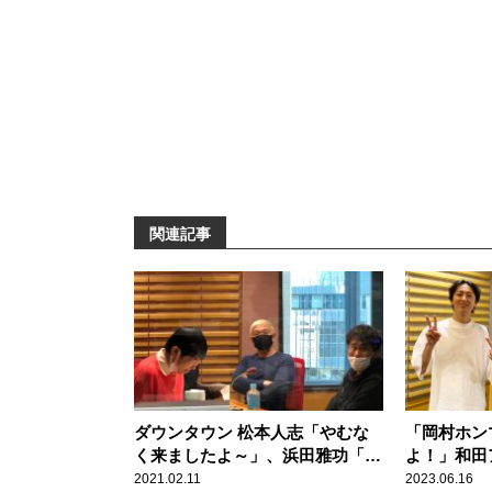
関連記事
ダウンタウン 松本人志「やむな
「岡村ホン
く来ましたよ～」、浜田雅功「そ
よ！」和田
りゃ、2つ返事ですよ！」 ……和
ンティナイ
2021.02.11
2023.06.16