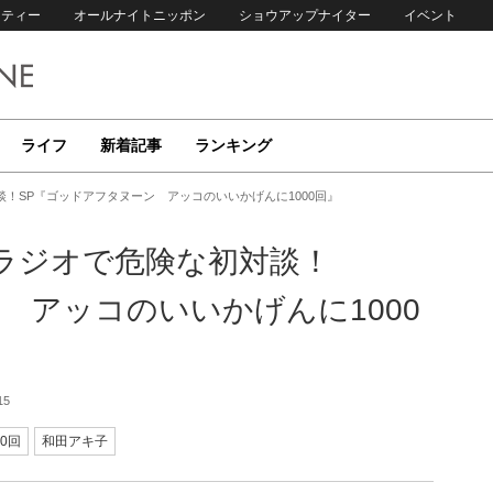
リティー
オールナイトニッポン
ショウアップナイター
イベント
ライフ
新着記事
ランキング
談！SP『ゴッドアフタヌーン アッコのいいかげんに1000回』
 ラジオで危険な初対談！
 アッコのいいかげんに1000
15
0回
和田アキ子