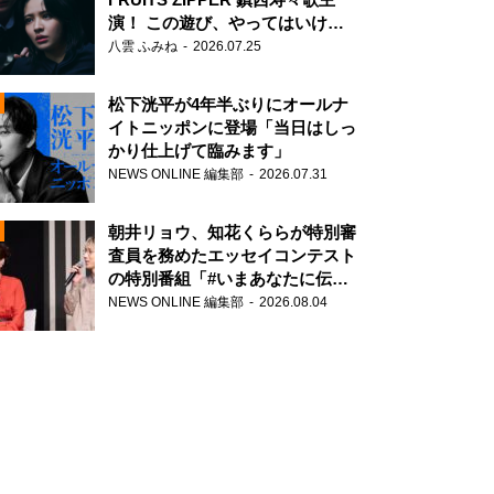
演！ この遊び、やってはいけま
せん。
八雲 ふみね
2026.07.25
松下洸平が4年半ぶりにオールナ
イトニッポンに登場「当日はしっ
かり仕上げて臨みます」
NEWS ONLINE 編集部
2026.07.31
N
朝井リョウ、知花くららが特別審
査員を務めたエッセイコンテスト
の特別番組「#いまあなたに伝え
たいこと」
NEWS ONLINE 編集部
2026.08.04
N