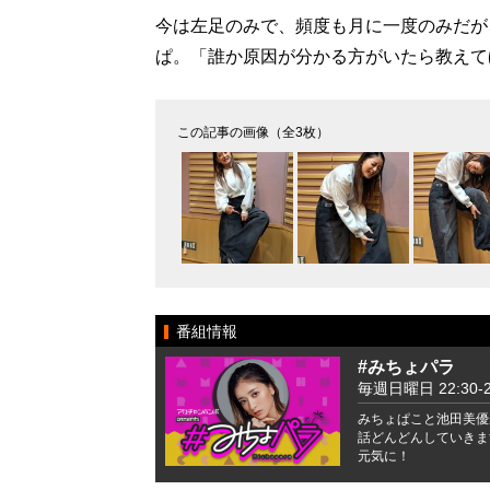
今は左足のみで、頻度も月に一度のみだが
ぱ。「誰か原因が分かる方がいたら教えて
この記事の画像（全3枚）
番組情報
#みちょパラ
毎週日曜日 22:30-2
みちょぱこと池田美優
話どんどんしていきま
元気に！