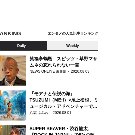
ANKING
エンタメの人気記事ランキング
Daily
Weekly
笑福亭鶴瓶 スピッツ・草野マサ
ムネの忘れられない一言
NEWS ONLINE 編集部
2026.08.03
N
『モアナと伝説の海』
TSUZUMI（ME:I）×尾上松也、ミ
ュージカル・アドベンチャーで美
声を響かせる
八雲 ふみね
2026.08.01
SUPER BEAVER・渋谷龍太、
『ROCK IN JAPAN』でB’zの歌