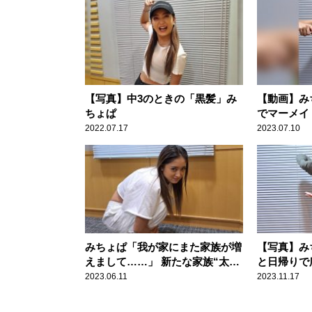
【写真】中3のときの「黒髪」み
【動画】み
ちょぱ
でマーメイ
2022.07.17
2023.07.10
みちょぱ「我が家にまた家族が増
【写真】み
えまして……」 新たな家族“太田
と日帰りで
さん”を紹介
2023.06.11
2023.11.17