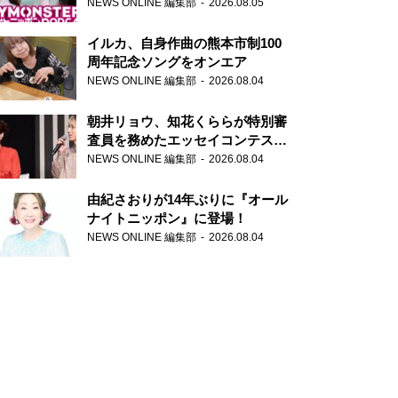
トニッポンPODCAST』月替わり
NEWS ONLINE 編集部
2026.08.05
パーソナリティ
イルカ、自身作曲の熊本市制100
周年記念ソングをオンエア
NEWS ONLINE 編集部
2026.08.04
朝井リョウ、知花くららが特別審
査員を務めたエッセイコンテスト
の特別番組「#いまあなたに伝え
NEWS ONLINE 編集部
2026.08.04
たいこと」
由紀さおりが14年ぶりに『オール
ナイトニッポン』に登場！
NEWS ONLINE 編集部
2026.08.04