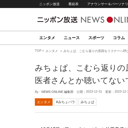
ニッポン放送
番組表
アナウンサー＆パーソナ
エンタメ
ニュース
スポーツ
コラム
TOP
エンタメ
みちょぱ、こむら返りの原因をリスナーへ呼
みちょぱ、こむら返りの
医者さんとか聴いてない
2023-12-31
2023-12-
By -
NEWS ONLINE 編集部
公開：
更新：
エンタメ
#みちょパラ
みちょぱ