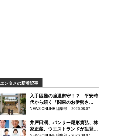
エンタメの新着記事
入手困難の強運御守！？ 平安時
代から続く「関東のお伊勢さ
ま」、芝大神宮にてランパンプス
NEWS ONLINE 編集部
2026.08.07
が合格祈願！
井戸田潤、パンサー尾形貴弘、林
家正蔵、ウエストランドが生登
場！『ラジオビバリー昼ズ』
NEWS ONLINE 編集部
2026.08.07