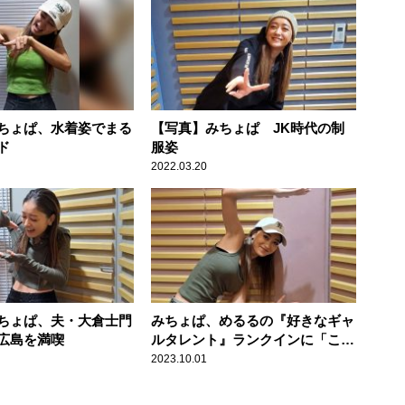
ちょぱ、水着姿でまる
【写真】みちょぱ JK時代の制
ド
服姿
2022.03.20
ちょぱ、夫・大倉士門
みちょぱ、めるるの『好きなギャ
広島を満喫
ルタレント』ランクインに「ここ
に入れないであげて？」
2023.10.01