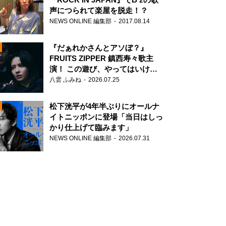
声につられて楽屋を脱走！？
NEWS ONLINE 編集部
2017.08.14
『だぁれかさんとアソぼ？』
FRUITS ZIPPER 鎮西寿々歌主
演！ この遊び、やってはいけま
せん。
八雲 ふみね
2026.07.25
N
松下洸平が4年半ぶりにオールナ
イトニッポンに登場「当日はしっ
かり仕上げて臨みます」
NEWS ONLINE 編集部
2026.07.31
N