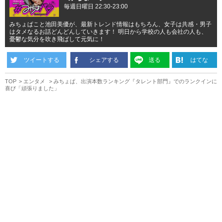
毎週日曜日 22:30-23:00
みちょぱこと池田美優が、最新トレンド情報はもちろん、女子は共感・男子
はタメなるお話どんどんしていきます！ 明日から学校の人も会社の人も、
憂鬱な気分を吹き飛ばして元気に！
ツイートする
シェアする
送る
はてな
TOP
エンタメ
みちょぱ、出演本数ランキング『タレント部門』でのランクインに
喜び「頑張りました」