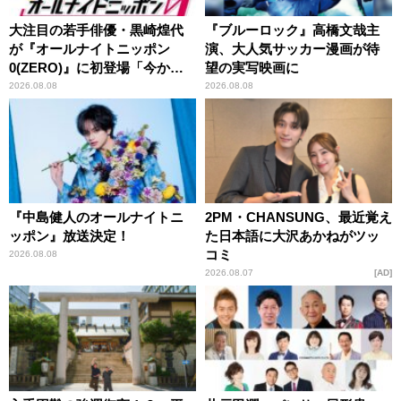
大注目の若手俳優・黒崎煌代
『ブルーロック』高橋文哉主
が『オールナイトニッポン
演、大人気サッカー漫画が待
0(ZERO)』に初登場「今から
望の実写映画に
とてもワクワクしておりま
2026.08.08
2026.08.08
す！」
『中島健人のオールナイトニ
2PM・CHANSUNG、最近覚え
ッポン』放送決定！
た日本語に大沢あかねがツッ
コミ
2026.08.08
2026.08.07
AD