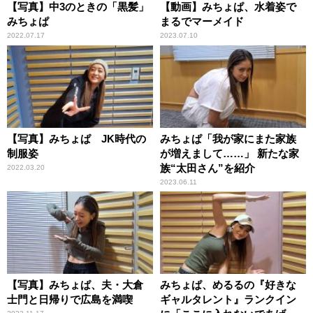
【写真】中3のときの「黒髪」
【動画】みちょぱ、水着姿で
みちょぱ
まるでマーメイド
2022.07.17
2023.07.10
【写真】みちょぱ JK時代の
みちょぱ「我が家にまた家族
制服姿
が増えまして……」 新たな家
族“太田さん”を紹介
2022.03.20
2023.06.11
【写真】みちょぱ、夫・大倉
みちょぱ、めるるの『好きな
士門と日帰りで広島を満喫
ギャルタレント』ランクイン