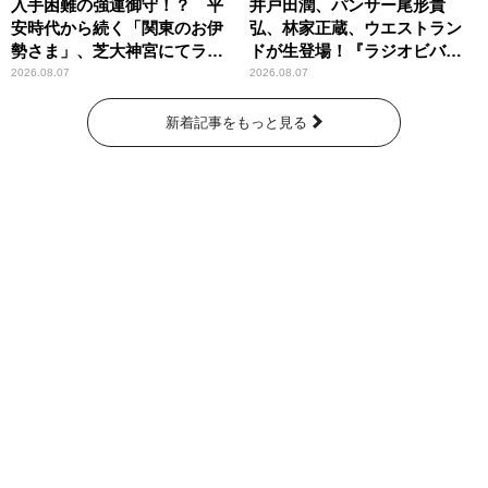
入手困難の強運御守！？ 平
井戸田潤、パンサー尾形貴
安時代から続く「関東のお伊
弘、林家正蔵、ウエストラン
勢さま」、芝大神宮にてラン
ドが生登場！『ラジオビバリ
パンプスが合格祈願！
ー昼ズ』
2026.08.07
2026.08.07
新着記事をもっと見る