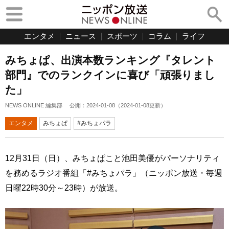
エンタメ
ニュース
スポーツ
コラム
ライフ
みちょぱ、出演本数ランキング『タレント
部門』でのランクインに喜び「頑張りまし
た」
NEWS ONLINE 編集部
公開：
2024-01-08
（
2024-01-08
更新）
エンタメ
みちょぱ
#みちょパラ
12月31日（日）、みちょぱこと池田美優がパーソナリティ
を務めるラジオ番組「#みちょパラ」（ニッポン放送・毎週
日曜22時30分～23時）が放送。