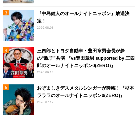
『中島健人のオールナイトニッポン』放送決
定！
2026.08.08
三四郎とトヨタ自動車・豊田章男会長が夢
の“親子”共演 『vs豊田章男 supported by 三四
郎のオールナイトニッポン0(ZERO)』
2026.06.13
おぞましきデスメタルシンガーが降臨！『杉本
ラララのオールナイトニッポン0(ZERO)』
2026.07.19