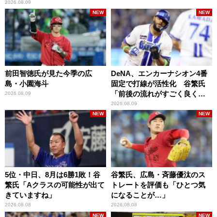
2026.08.09
NEW
NEW
前田智徳氏が見た今季の広
DeNA、エンカーナシオン4番
島・小園海斗
固定で打線が活性化 谷繁氏
「前後の流れがすごく良くな
2026.08.09
りましたね」
2026.08.09
NEW
NEW
5位・中日、8月は6勝1敗！谷
谷繁氏、広島・斉藤優汰のス
繁氏「Aクラスの可能性が出て
トレートを評価も「ひとつ気
きていますね」
になることが…」
2026.08.08
2026.08.08
NEW
NEW