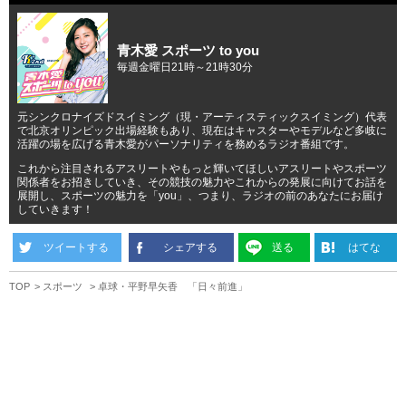
青木愛 スポーツ to you
毎週金曜日21時～21時30分
元シンクロナイズドスイミング（現・アーティスティックスイミング）代表
で北京オリンピック出場経験もあり、現在はキャスターやモデルなど多岐に
活躍の場を広げる青木愛がパーソナリティを務めるラジオ番組です。
これから注目されるアスリートやもっと輝いてほしいアスリートやスポーツ
関係者をお招きしていき、その競技の魅力やこれからの発展に向けてお話を
展開し、スポーツの魅力を「you」、つまり、ラジオの前のあなたにお届け
していきます！
ツイートする
シェアする
送る
はてな
TOP
スポーツ
卓球・平野早矢香 「日々前進」