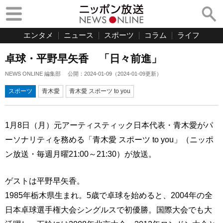
エンタメ
ニュース
スポーツ
コラム
ライフ
卓球・平野早矢香 「日々前進」
NEWS ONLINE 編集部
公開：
2024-01-09
（
2024-01-09
更新）
スポーツ
青木愛
青木愛 スポーツ to you
1月8日（月）元アーティスティック日本代表・青木愛がパ
ーソナリティを務める「青木愛 スポーツ to you」（ニッポ
ン放送・毎週月曜21:00～21:30）が放送。
ゲストは平野早矢香。
1985年栃木県生まれ。5歳で卓球を始めると、2004年の全
日本卓球選手権大会シングルスで初優勝。国際大会でも大