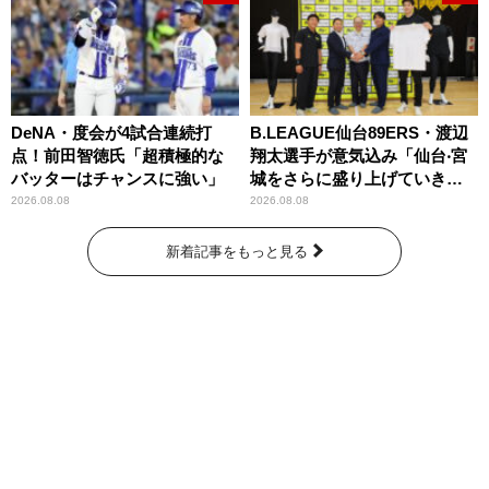
DeNA・度会が4試合連続打
B.LEAGUE仙台89ERS・渡辺
点！前田智徳氏「超積極的な
翔太選手が意気込み「仙台‧宮
バッターはチャンスに強い」
城をさらに盛り上げていきた
いです」
2026.08.08
2026.08.08
新着記事をもっと見る