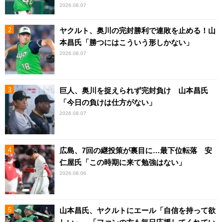
2026.08.07
ヤクルト、奥川の完封勝利で連敗を止める！山
本昌氏「勝つにはこういう形しかない」
2026.08.07
巨人、奥川を捉えられず完封負け 山本昌氏
「今日の負けは仕方がない」
2026.08.07
広島、7回の継投策が裏目に…最下位転落 安
仁屋氏「この時期に来て勉強はない」
2026.08.06
山本昌氏、ヤクルトにエール「自信を持って欲