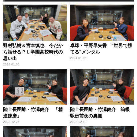
野村弘樹＆宮本慎也 今だか
卓球・平野早矢香 “世界で勝
ら話せるＰＬ学園高校時代の
てる”メンタル
思い出
2024.01.05
2024.01.05
陸上長距離・竹澤健介 「精
陸上長距離・竹澤健介 箱根
進錬磨」
駅伝前夜の裏側
2023.12.26
2023.12.19