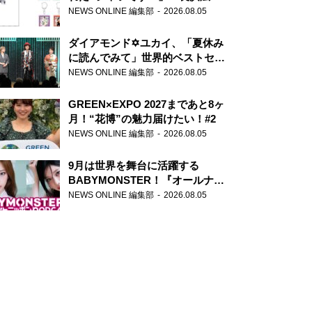
天下無双』初の番組グッズ発売
NEWS ONLINE 編集部
2026.08.05
ダイアモンド✡ユカイ、「夏休み
に読んでみて」世界的ベストセラ
ー『アナスタシア』を紹介
NEWS ONLINE 編集部
2026.08.05
GREEN×EXPO 2027まであと8ヶ
月！“花博”の魅力届けたい！#2
NEWS ONLINE 編集部
2026.08.05
9月は世界を舞台に活躍する
BABYMONSTER！『オールナイ
トニッポンPODCAST』月替わり
NEWS ONLINE 編集部
2026.08.05
パーソナリティ