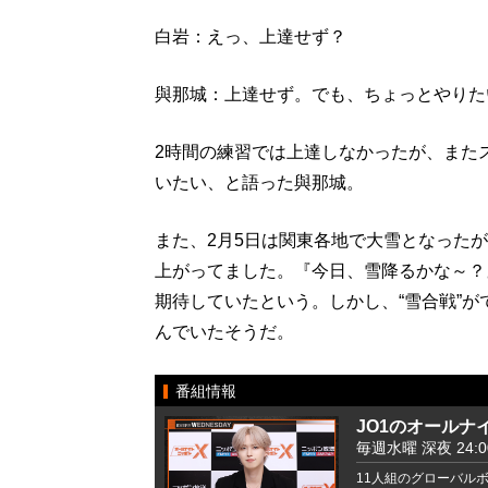
白岩：えっ、上達せず？
與那城：上達せず。でも、ちょっとやりた
2時間の練習では上達しなかったが、また
いたい、と語った與那城。
また、2月5日は関東各地で大雪となった
上がってました。『今日、雪降るかな～？
期待していたという。しかし、“雪合戦”
んでいたそうだ。
番組情報
JO1のオールナ
毎週水曜 深夜 24:00 
11人組のグローバルボ