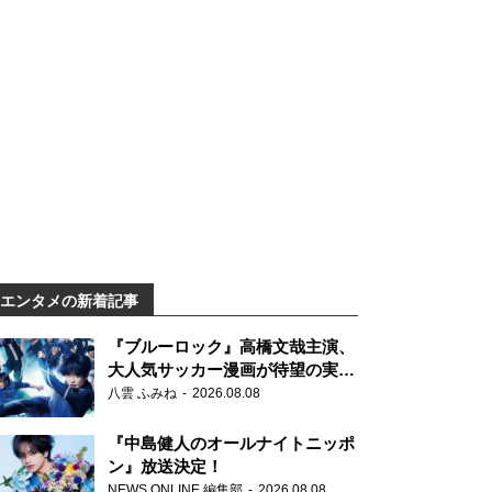
エンタメの新着記事
『ブルーロック』高橋文哉主演、
大人気サッカー漫画が待望の実写
映画に
八雲 ふみね
2026.08.08
『中島健人のオールナイトニッポ
ン』放送決定！
NEWS ONLINE 編集部
2026.08.08