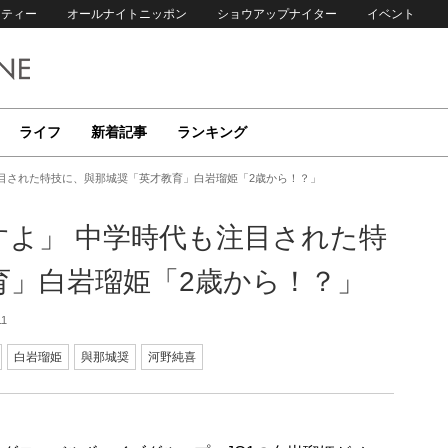
リティー
オールナイトニッポン
ショウアップナイター
イベント
ライフ
新着記事
ランキング
注目された特技に、與那城奨「英才教育」白岩瑠姫「2歳から！？」
すよ」 中学時代も注目された特
育」白岩瑠姫「2歳から！？」
11
白岩瑠姫
與那城奨
河野純喜