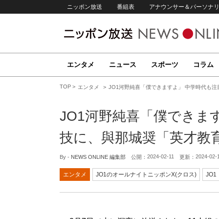
ニッポン放送
番組表
アナウンサー＆パーソナ
エンタメ
ニュース
スポーツ
コラム
TOP
エンタメ
JO1河野純喜「僕できますよ」 中学時代も
JO1河野純喜「僕できま
技に、與那城奨「英才教
2024-02-11
2024-02-
By -
NEWS ONLINE 編集部
公開：
更新：
エンタメ
JO1のオールナイトニッポンX(クロス)
JO1