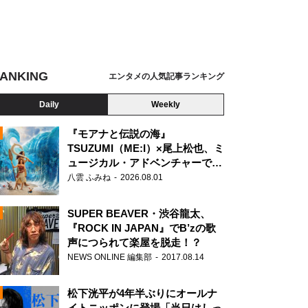
ANKING
エンタメの人気記事ランキング
Daily
Weekly
『モアナと伝説の海』
TSUZUMI（ME:I）×尾上松也、ミ
ュージカル・アドベンチャーで美
N
声を響かせる
八雲 ふみね
2026.08.01
SUPER BEAVER・渋谷龍太、
『ROCK IN JAPAN』でB’zの歌
声につられて楽屋を脱走！？
NEWS ONLINE 編集部
2017.08.14
松下洸平が4年半ぶりにオールナ
イトニッポンに登場「当日はしっ