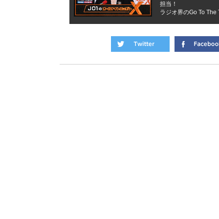
担当！
ラジオ界のGo To Th