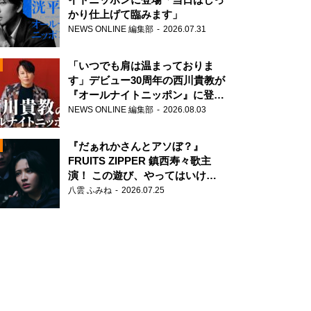
かり仕上げて臨みます」
NEWS ONLINE 編集部
2026.07.31
「いつでも肩は温まっておりま
す」デビュー30周年の西川貴教が
『オールナイトニッポン』に登
場！
NEWS ONLINE 編集部
2026.08.03
N
『だぁれかさんとアソぼ？』
FRUITS ZIPPER 鎮西寿々歌主
演！ この遊び、やってはいけま
せん。
八雲 ふみね
2026.07.25
N