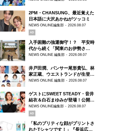
2PM・CHANSUNG、最近覚えた
日本語に大沢あかねがツッコミ
NEWS ONLINE編集部
2026.08.07
AD
入手困難の強運御守！？ 平安時
代から続く「関東のお伊勢さ
ま」、芝大神宮にてランパンプス
NEWS ONLINE 編集部
2026.08.07
が合格祈願！
井戸田潤、パンサー尾形貴弘、林
家正蔵、ウエストランドが生登
場！『ラジオビバリー昼ズ』
NEWS ONLINE 編集部
2026.08.07
ゲストにSWEET STEADY・音井
結衣＆白石まゆみが登場！公開収
録で素顔全開！
NEWS ONLINE編集部
2026.08.07
AD
「私のプリティな顔がプリントさ
れたTシャツです！」『長浜広奈