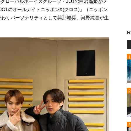
のグローバルボーイズグループ・JO1の白岩瑠姫がメ
O1のオールナイトニッポンX(クロス)」（ニッポン
週替わりパーソナリティとして與那城奨、河野純喜が生
R