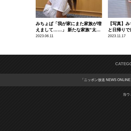
みちょぱ「我が家にまた家族が増
【写真】み
えまして……」 新たな家族“太田
と日帰りで
さん”を紹介
2023.06.11
2023.11.17
CATEG
「ニッポン放送 NEWS ONLIN
当ウ