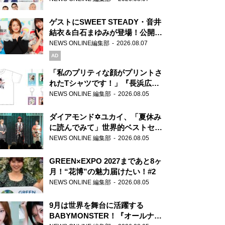
ゲストにSWEET STEADY・音井
結衣＆白石まゆみが登場！公開収
録で素顔全開！
NEWS ONLINE編集部
2026.08.07
AD
「私のプリティな顔がプリントさ
れたTシャツです！」『長浜広奈
天下無双』初の番組グッズ発売
NEWS ONLINE 編集部
2026.08.05
ダイアモンド✡ユカイ、「夏休み
に読んでみて」世界的ベストセラ
ー『アナスタシア』を紹介
NEWS ONLINE 編集部
2026.08.05
GREEN×EXPO 2027まであと8ヶ
月！“花博”の魅力届けたい！#2
NEWS ONLINE 編集部
2026.08.05
9月は世界を舞台に活躍する
BABYMONSTER！『オールナイ