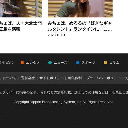
ちょぱ、夫・大倉士門
みちょぱ、めるるの『好きなギャ
広島を満喫
ルタレント』ランクインに「ここ
に入れないであげて？」
2023.10.01
ORIES：
エンタメ
ニュース
スポーツ
コラム
E」について
運営会社
サイトポリシー
編集体制
プライバシーポリシー
ェブサイトに掲載の記事、写真などの無断転載、加工しての使用などは一切禁止し
Copyright Nippon Broadcasting System, Inc. All Rights Reserved.