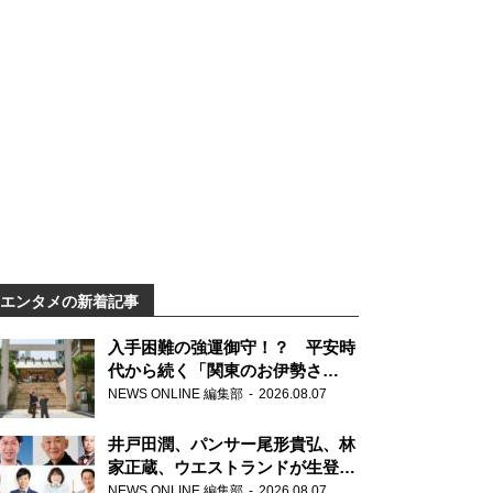
エンタメの新着記事
入手困難の強運御守！？ 平安時
代から続く「関東のお伊勢さ
ま」、芝大神宮にてランパンプス
NEWS ONLINE 編集部
2026.08.07
が合格祈願！
井戸田潤、パンサー尾形貴弘、林
家正蔵、ウエストランドが生登
場！『ラジオビバリー昼ズ』
NEWS ONLINE 編集部
2026.08.07