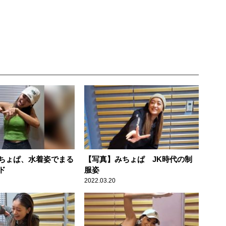
ちょぱ、水着姿でまる
【写真】みちょぱ JK時代の制
ド
服姿
2022.03.20