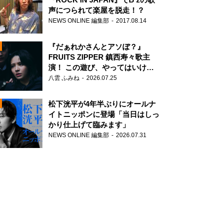
声につられて楽屋を脱走！？
NEWS ONLINE 編集部
2017.08.14
『だぁれかさんとアソぼ？』
FRUITS ZIPPER 鎮西寿々歌主
演！ この遊び、やってはいけま
せん。
八雲 ふみね
2026.07.25
N
松下洸平が4年半ぶりにオールナ
イトニッポンに登場「当日はしっ
かり仕上げて臨みます」
NEWS ONLINE 編集部
2026.07.31
N