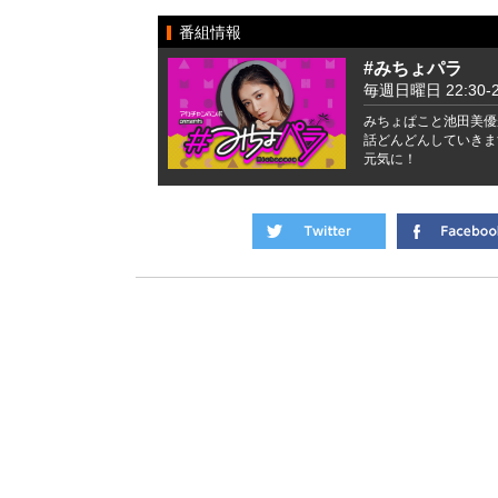
番組情報
#みちょパラ
毎週日曜日 22:30-2
みちょぱこと池田美優
話どんどんしていきま
元気に！