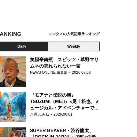
ANKING
エンタメの人気記事ランキング
Daily
Weekly
笑福亭鶴瓶 スピッツ・草野マサ
ムネの忘れられない一言
NEWS ONLINE 編集部
2026.08.03
N
『モアナと伝説の海』
TSUZUMI（ME:I）×尾上松也、ミ
ュージカル・アドベンチャーで美
声を響かせる
八雲 ふみね
2026.08.01
SUPER BEAVER・渋谷龍太、
『ROCK IN JAPAN』でB’zの歌