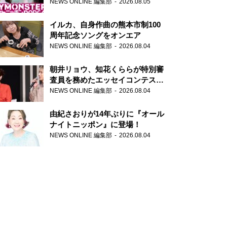
トニッポンPODCAST』月替わり
NEWS ONLINE 編集部
2026.08.05
パーソナリティ
イルカ、自身作曲の熊本市制100
周年記念ソングをオンエア
NEWS ONLINE 編集部
2026.08.04
朝井リョウ、知花くららが特別審
査員を務めたエッセイコンテスト
の特別番組「#いまあなたに伝え
NEWS ONLINE 編集部
2026.08.04
たいこと」
由紀さおりが14年ぶりに『オール
ナイトニッポン』に登場！
NEWS ONLINE 編集部
2026.08.04