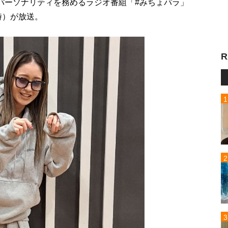
がパーソナリティを務めるラジオ番組「#みちょパラ」
時）が放送。
R