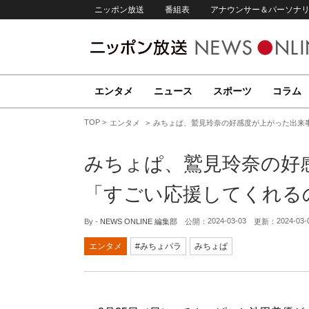
ニッポン放送
番組表
アナウンサー＆パーソナ
エンタメ
ニュース
スポーツ
コラム
TOP
エンタメ
みちょぱ、鷲見玲奈の好感度が上がった出来
みちょぱ、鷲見玲奈の好
「すごい応援してくれる
2024-03-03
2024-03-
By -
NEWS ONLINE 編集部
公開：
更新：
エンタメ
#みちょパラ
みちょぱ