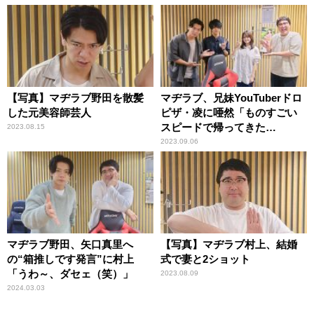
れる
【写真】マヂラブ野田を散髪
マヂラブ、兄妹YouTuberドロ
した元美容師芸人
ピザ・凌に唖然「ものすごい
スピードで帰ってきた
2023.08.15
ね……」
2023.09.06
マヂラブ野田、矢口真里へ
【写真】マヂラブ村上、結婚
の“箱推しです発言”に村上
式で妻と2ショット
「うわ～、ダセェ（笑）」
2023.08.09
2024.03.03