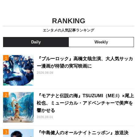
RANKING
エンタメの人気記事ランキング
Daily
Weekly
『ブルーロック』高橋文哉主演、大人気サッカ
ー漫画が待望の実写映画に
2026.08.08
『モアナと伝説の海』TSUZUMI（ME:I）×尾上
松也、ミュージカル・アドベンチャーで美声を
響かせる
2026.08.01
『中島健人のオールナイトニッポン』放送決