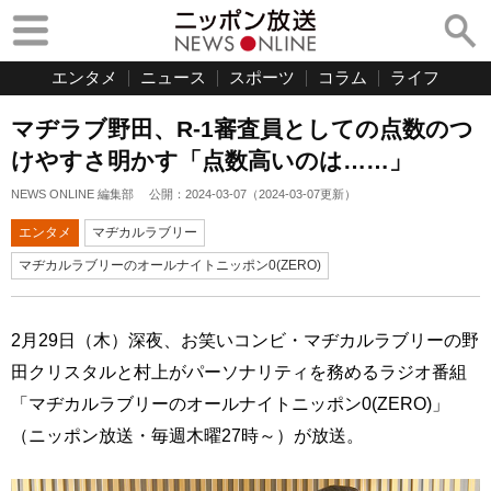
エンタメ
ニュース
スポーツ
コラム
ライフ
マヂラブ野田、R-1審査員としての点数のつ
けやすさ明かす「点数高いのは……」
NEWS ONLINE 編集部
公開：
2024-03-07
（
2024-03-07
更新）
エンタメ
マヂカルラブリー
マヂカルラブリーのオールナイトニッポン0(ZERO)
2月29日（木）深夜、お笑いコンビ・マヂカルラブリーの野
田クリスタルと村上がパーソナリティを務めるラジオ番組
「マヂカルラブリーのオールナイトニッポン0(ZERO)」
（ニッポン放送・毎週木曜27時～）が放送。