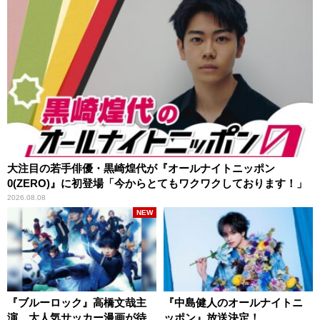
大注目の若手俳優・黒崎煌代が『オールナイトニッポン
0(ZERO)』に初登場「今からとてもワクワクしております！」
2026.08.08
NEW
『ブルーロック』高橋文哉主
『中島健人のオールナイトニ
演、大人気サッカー漫画が待
ッポン』放送決定！