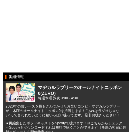
番組情報
マヂカルラブリーのオールナイトニッポン
0(ZERO)
毎週木曜 深夜 3:00 - 4:30
2020年の賞レースを最もざわつかせたお笑いコンビ・マヂカルラブリー
が、木曜のオールナイトニッポン0を担当します！ “あれはラジオじゃな
い”って言われないように精いっぱい喋ってます。是非お聴きください！
★再編集したポッドキャストをSpotifyで聴けます！
⇒こちらからチェック
～Spotifyをダウンロードすれば無料で聴くことができます（放送の翌日に最
新エピソードを配信予定です）