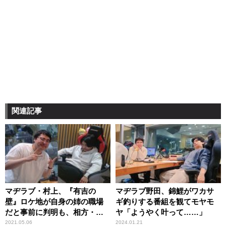
関連記事
マヂラブ・村上、『有吉の
マヂラブ野田、錦鯉がワカサ
壁』ロケ地が自身の姉の職場
ギ釣りする番組を観てモヤモ
だと事前に判明も、相方・野
ヤ「ようやく叶って……」
田に一切知らせず問い詰めら
2021.05.06
2024.01.21