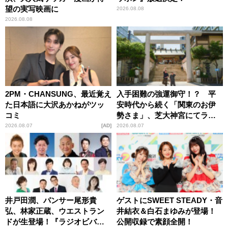
望の実写映画に
2026.08.08
2026.08.08
2PM・CHANSUNG、最近覚え
入手困難の強運御守！？ 平
た日本語に大沢あかねがツッ
安時代から続く「関東のお伊
コミ
勢さま」、芝大神宮にてラン
パンプスが合格祈願！
2026.08.07
AD
2026.08.07
井戸田潤、パンサー尾形貴
ゲストにSWEET STEADY・音
弘、林家正蔵、ウエストラン
井結衣＆白石まゆみが登場！
ドが生登場！『ラジオビバリ
公開収録で素顔全開！