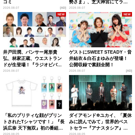
コミ
勢さま」、芝大神宮にてラン
パンプスが合格祈願！
2026.08.07
AD
2026.08.07
NEW
NEW
井戸田潤、パンサー尾形貴
ゲストにSWEET STEADY・音
弘、林家正蔵、ウエストラン
井結衣＆白石まゆみが登場！
ドが生登場！『ラジオビバリ
公開収録で素顔全開！
ー昼ズ』
2026.08.07
2026.08.07
AD
「私のプリティな顔がプリン
ダイアモンド✡ユカイ、「夏休
トされたTシャツです！」『長
みに読んでみて」世界的ベス
浜広奈 天下無双』初の番組グ
トセラー『アナスタシア』を
ッズ発売
紹介
2026.08.05
2026.08.05