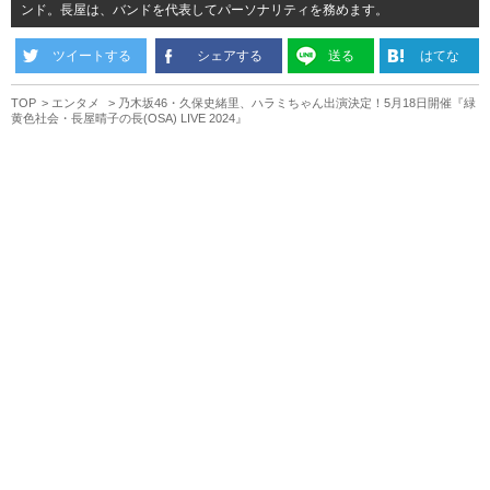
ンド。長屋は、バンドを代表してパーソナリティを務めます。
ツイートする
シェアする
送る
はてな
TOP
エンタメ
乃木坂46・久保史緒里、ハラミちゃん出演決定！5月18日開催『緑
黄色社会・長屋晴子の長(OSA) LIVE 2024』