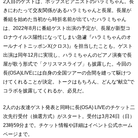
2人目のゲストは、ポップスピアニストのハラミちゃん。長
きにわたって交友関係があるハラミちゃんと長屋。長屋が
番組を始めた当初から時折名前が出ていたハラミちゃん
は、2022年8月に番組ゲスト出演の予定が、長屋が新型コ
ロナウイルス陽性になってしまい急遽『ハラミちゃんのオ
ールナイトニッポンX(クロス)』を担当したことも。ゲスト
出演は同年12月に実現し、ハラミちゃんのピアノ演奏で長
屋が歌う形式で「クリスマスライブ」も披露した。今回の
長(OSA)LIVEには自身の全国ツアーの合間を縫って駆けつ
けてくれることが決定。トークはもちろん、どんな“献立”で
コラボを披露してくれるか、必見だ。
2人のお友達ゲスト発表と同時に長(OSA) LIVEのチケット二
次先行受付（抽選方式）がスタート。受付は3月24日（日）
23時59分まで。チケット情報や詳細はイベント公式ホーム
ページまで。