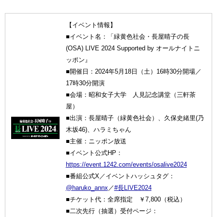
【イベント情報】
■イベント名：「緑黄色社会・長屋晴子の長
(OSA) LIVE 2024 Supported by オールナイトニ
ッポン』
■開催日：2024年5月18日（土）16時30分開場／
17時30分開演
■会場：昭和女子大学 人見記念講堂（三軒茶
屋）
■出演：長屋晴子（緑黄色社会）、久保史緒里(乃
木坂46)、ハラミちゃん
■主催：ニッポン放送
■イベント公式HP：
https://event.1242.com/events/osalive2024
■番組公式X／イベントハッシュタグ：
@haruko_annx
／
#長LIVE2024
■チケット代：全席指定 ￥7,800（税込）
■二次先行（抽選）受付ページ：