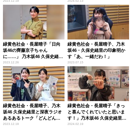
たことを明かす「『お久しぶ
当に噂通りおいしかった～」
2023.12.19
2024.02.13
りです。日向坂46の齊藤京子
です』と……」
緑黄色社会・長屋晴子「日向
緑黄色社会・長屋晴子、乃木
坂46の齊藤京子ちゃん
坂46・久保史緒里の印象明か
に……」 乃木坂46 久保史緒里
す「あ、一緒だわ！」
の連絡先をゲットの経緯明か
2023.12.26
2023.07.15
す
緑黄色社会・長屋晴子、乃木
緑黄色社会・長屋晴子「きっ
坂46 久保史緒里と深夜ラジオ
と喜んでくれていたと思いま
あるあるトーク「どんどん共
す！」乃木坂46 久保史緒里に
通点が！」
自宅で手料理を振る舞う
2023.12.19
2024.02.19