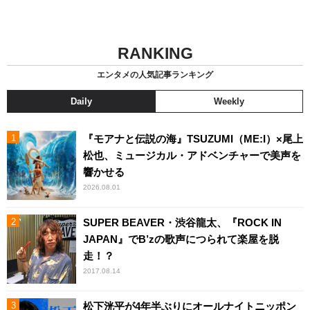
RANKING
エンタメの人気記事ランキング
Daily
Weekly
『モアナと伝説の海』TSUZUMI（ME:I）×尾上
松也、ミュージカル・アドベンチャーで美声を
響かせる
2026.08.01
SUPER BEAVER・渋谷龍太、『ROCK IN
JAPAN』でB’zの歌声につられて楽屋を脱
走！？
2017.08.14
松下洸平が4年半ぶりにオールナイトニッポン