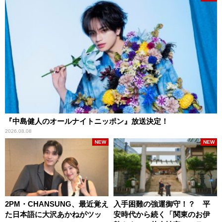
『中島健人のオールナイトニッポン』放送決定！
2026.08.08
NEW
NEW
2PM・CHANSUNG、最近覚え
入手困難の強運御守！？ 平
た日本語に大沢あかねがツッ
安時代から続く「関東のお伊