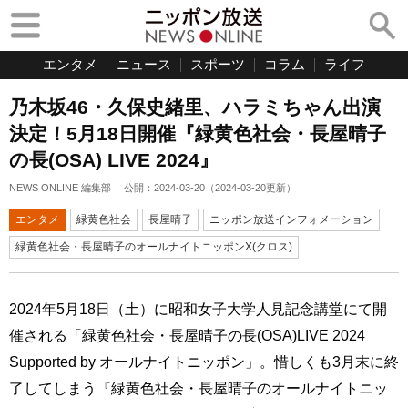
エンタメ
ニュース
スポーツ
コラム
ライフ
乃木坂46・久保史緒里、ハラミちゃん出演
決定！5月18日開催『緑黄色社会・長屋晴子
の長(OSA) LIVE 2024』
NEWS ONLINE 編集部
公開：
2024-03-20
（
2024-03-20
更新）
エンタメ
緑黄色社会
長屋晴子
ニッポン放送インフォメーション
緑黄色社会・長屋晴子のオールナイトニッポンX(クロス)
2024年5月18日（土）に昭和女子大学人見記念講堂にて開
催される「緑黄色社会・長屋晴子の長(OSA)LIVE 2024
Supported by オールナイトニッポン」。惜しくも3月末に終
了してしまう『緑黄色社会・長屋晴子のオールナイトニッ