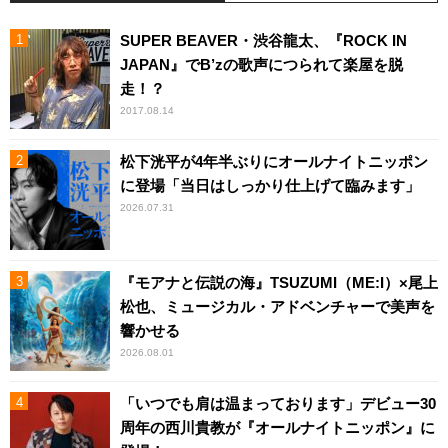
SUPER BEAVER・渋谷龍太、『ROCK IN
JAPAN』でB’zの歌声につられて楽屋を脱
走！？
2017.08.14
松下洸平が4年半ぶりにオールナイトニッポン
に登場「当日はしっかり仕上げて臨みます」
2026.07.31
『モアナと伝説の海』TSUZUMI（ME:I）×尾上
松也、ミュージカル・アドベンチャーで美声を
響かせる
2026.08.01
「いつでも肩は温まっております」デビュー30
周年の西川貴教が『オールナイトニッポン』に