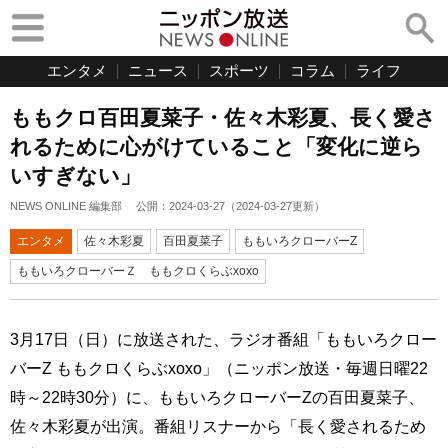
エンタメ
ニュース
スポーツ
コラム
ライフ
ももクロ百田夏菜子・佐々木彩夏、長く愛さ
れるために心がけていること「変化に逆ら
いすぎない」
NEWS ONLINE 編集部
公開：
2024-03-27
（
2024-03-27
更新）
エンタメ
佐々木彩夏
百田夏菜子
ももいろクローバーZ
ももいろクローバーＺ ももクロくらぶxoxo
3月17日（日）に放送された、ラジオ番組「ももいろクロー
バーZ ももクロくらぶxoxo」（ニッポン放送・毎週日曜22
時～22時30分）に、ももいろクローバーZの百田夏菜子、
佐々木彩夏が出演。番組リスナーから「長く愛されるため