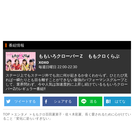
番組情報
ももいろクローバーＺ ももクロくらぶ
xoxo
毎週日曜日 22:00-22:30
ステージ上でもステージ外でも次に何が起きるか全くわからず、ひとたび見
れば一瞬たりとも目を離すことができない最強のパフォーマンスグループと
して、業界問わず、今や人気は加速度的に上昇し続けているももいろクロー
バーZのレギュラー番組!!
ツイートする
シェアする
送る
はてな
TOP
エンタメ
ももクロ百田夏菜子・佐々木彩夏、長く愛されるために心がけてい
ること「変化に逆らいすぎない」