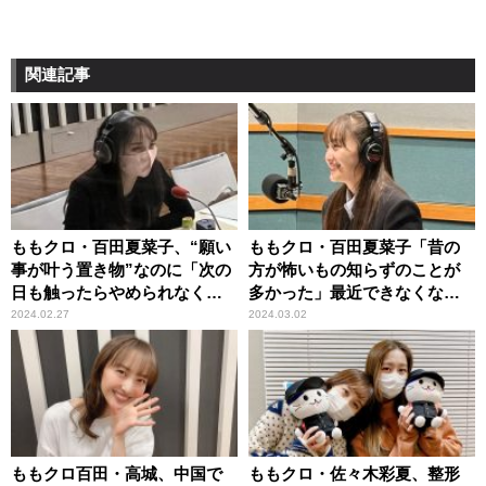
関連記事
ももクロ・百田夏菜子、“願い
ももクロ・百田夏菜子「昔の
事が叶う置き物”なのに「次の
方が怖いもの知らずのことが
日も触ったらやめられなくな
多かった」最近できなくなっ
るでしょ？」
たこと
2024.02.27
2024.03.02
ももクロ百田・高城、中国で
ももクロ・佐々木彩夏、整形