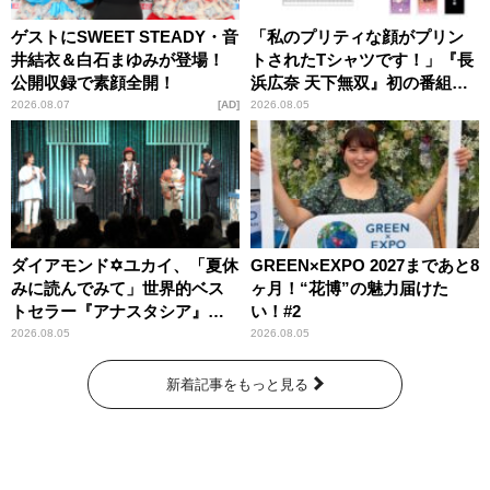
ゲストにSWEET STEADY・音
「私のプリティな顔がプリン
井結衣＆白石まゆみが登場！
トされたTシャツです！」『長
公開収録で素顔全開！
浜広奈 天下無双』初の番組グ
ッズ発売
2026.08.07
AD
2026.08.05
ダイアモンド✡ユカイ、「夏休
GREEN×EXPO 2027まであと8
みに読んでみて」世界的ベス
ヶ月！“花博”の魅力届けた
トセラー『アナスタシア』を
い！#2
紹介
2026.08.05
2026.08.05
新着記事をもっと見る