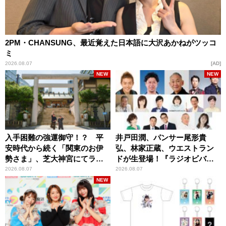
2PM・CHANSUNG、最近覚えた日本語に大沢あかねがツッコ
ミ
2026.08.07
AD
NEW
NEW
入手困難の強運御守！？ 平
井戸田潤、パンサー尾形貴
安時代から続く「関東のお伊
弘、林家正蔵、ウエストラン
勢さま」、芝大神宮にてラン
ドが生登場！『ラジオビバリ
パンプスが合格祈願！
ー昼ズ』
2026.08.07
2026.08.07
NEW