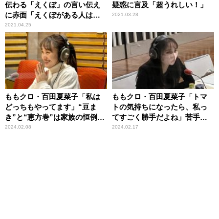
伝わる「えくぼ」の言い伝え
疑惑に言及「超うれしい！」
に赤面「えくぼがある人は忘
2021.03.28
れられない人がいて……」
2021.04.25
ももクロ・百田夏菜子「私は
ももクロ・百田夏菜子「トマ
どっちもやってます」“豆ま
トの気持ちになったら、私っ
き”と“恵方巻”は家族の恒例行
てすごく勝手だよね」苦手な
事
食べ物は未だ克服されず
2024.02.08
2024.02.17