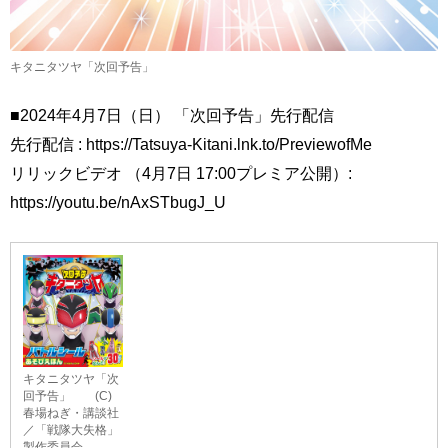
キタニタツヤ「次回予告」
■2024年4月7日（日） 「次回予告」先行配信
先行配信 : https://Tatsuya-Kitani.lnk.to/PreviewofMe
リリックビデオ （4月7日 17:00プレミア公開）:
https://youtu.be/nAxSTbugJ_U
キタニタツヤ「次
回予告」 (C)
春場ねぎ・講談社
／「戦隊大失格」
製作委員会