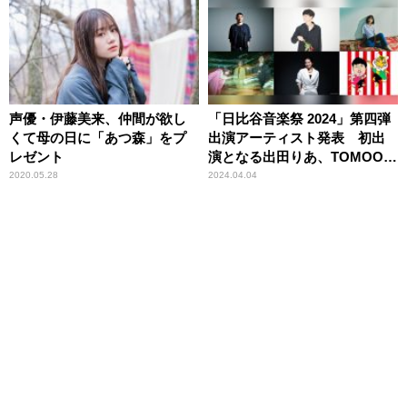
声優・伊藤美来、仲間が欲し
「⽇⽐⾕⾳楽祭 2024」第四弾
くて母の日に「あつ森」をプ
出演アーティスト発表 初出
レゼント
演となる出⽥りあ、TOMOO
ら、新たに6組の豪華アーティ
2020.05.28
2024.04.04
ストが決定︕