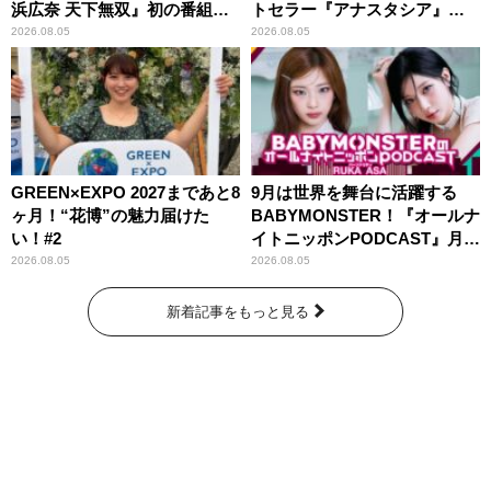
浜広奈 天下無双』初の番組グ
トセラー『アナスタシア』を
ッズ発売
紹介
2026.08.05
2026.08.05
GREEN×EXPO 2027まであと8
9月は世界を舞台に活躍する
ヶ月！“花博”の魅力届けた
BABYMONSTER！『オールナ
い！#2
イトニッポンPODCAST』月替
わりパーソナリティ
2026.08.05
2026.08.05
新着記事をもっと見る