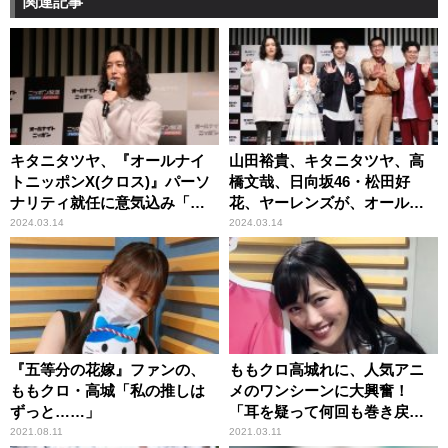
関連記事
キタニタツヤ、『オールナイ
山田裕貴、キタニタツヤ、高
トニッポンX(クロス)』パーソ
橋文哉、日向坂46・松田好
ナリティ就任に意気込み「生
花、ヤーレンズが、オールナ
活の一部になれたら」
イトニッポン新パーソナリテ
2024.03.14
2024.03.14
ィに決定！
『五等分の花嫁』ファンの、
ももクロ高城れに、人気アニ
ももクロ・高城「私の推しは
メのワンシーンに大興奮！
ずっと……」
「耳を疑って何回も巻き戻し
ました」
2021.08.11
2021.03.11