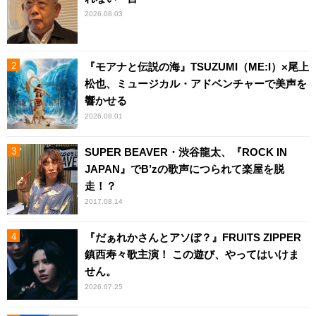
2026.08.03
『モアナと伝説の海』TSUZUMI（ME:I）×尾上
松也、ミュージカル・アドベンチャーで美声を
響かせる
2026.08.01
SUPER BEAVER・渋谷龍太、『ROCK IN
JAPAN』でB’zの歌声につられて楽屋を脱
走！？
2017.08.14
『だぁれかさんとアソぼ？』FRUITS ZIPPER
鎮西寿々歌主演！ この遊び、やってはいけま
せん。
2026.07.25