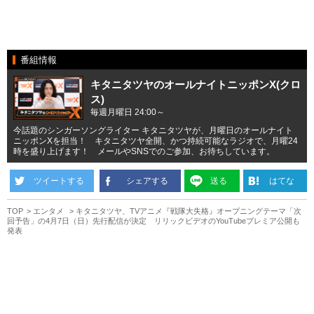
番組情報
キタニタツヤのオールナイトニッポンX(クロ
ス)
毎週月曜日 24:00～
今話題のシンガーソングライター キタニタツヤが、月曜日のオールナイト
ニッポンXを担当！ キタニタツヤ全開、かつ持続可能なラジオで、月曜24
時を盛り上げます！ メールやSNSでのご参加、お待ちしています。
ツイートする
シェアする
送る
はてな
TOP
エンタメ
キタニタツヤ、TVアニメ『戦隊大失格』オープニングテーマ「次
回予告」の4月7日（日）先行配信が決定 リリックビデオのYouTubeプレミア公開も
発表