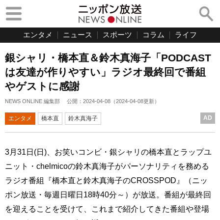
エンタメ
ニュース
スポーツ
コラム
ライフ
銀シャリ・橋本直＆鈴木真海子「PODCAST
は友達が作りやすい」ラジオ最終回で番組
やゲストに感謝
NEWS ONLINE 編集部
公開：
2024-04-08
（
2024-04-08
更新）
AD
エンタメ
橋本直
鈴木真海子
3月31日(日)、お笑いコンビ・銀シャリの橋本直とラップユ
ニット・chelmicoの鈴木真海子がパーソナリティを務める
ラジオ番組『橋本直と鈴木真海子のCROSSPOD』（ニッ
ポン放送・毎週日曜日18時40分～）が放送。番組が最終回
を迎えることを受けて、これまで紹介してきた番組や登場