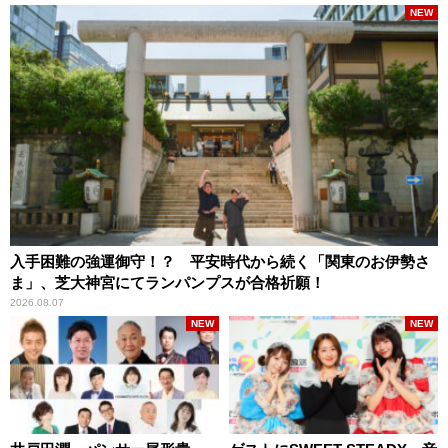
NEW
入手困難の強運御守！？ 平安時代から続く「関東のお伊勢さ
ま」、芝大神宮にてランパンプスが合格祈願！
2026.08.07
NEW
NEW