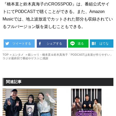
『橋本直と鈴木真海子のCROSSPOD』は、番組公式サイ
トにてPODCASTで聴くことができる。また、Amazon
Musicでは、地上波放送でカットされた部分も収録されてい
るフルバージョン版を楽しむこともできる。
ツイートする
シェアする
送る
はてな
TOP
エンタメ
銀シャリ・橋本直＆鈴木真海子「PODCASTは友達が作りやすい」
ラジオ最終回で番組やゲストに感謝
関連記事