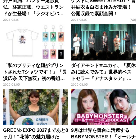
井戸田潤、パンサー尾形貴
ゲストにSWEET STEADY・音
弘、林家正蔵、ウエストラン
井結衣＆白石まゆみが登場！
ドが生登場！『ラジオビバリ
公開収録で素顔全開！
ー昼ズ』
2026.08.07
2026.08.07
AD
「私のプリティな顔がプリン
ダイアモンド✡ユカイ、「夏休
トされたTシャツです！」『長
みに読んでみて」世界的ベス
浜広奈 天下無双』初の番組グ
トセラー『アナスタシア』を
ッズ発売
紹介
2026.08.05
2026.08.05
GREEN×EXPO 2027まであと8
9月は世界を舞台に活躍する
ヶ月！“花博”の魅力届けた
BABYMONSTER！『オールナ