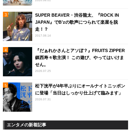
2026.08.01
SUPER BEAVER・渋谷龍太、『ROCK IN
JAPAN』でB’zの歌声につられて楽屋を脱
走！？
2017.08.14
『だぁれかさんとアソぼ？』FRUITS ZIPPER
鎮西寿々歌主演！ この遊び、やってはいけま
せん。
2026.07.25
松下洸平が4年半ぶりにオールナイトニッポン
に登場「当日はしっかり仕上げて臨みます」
2026.07.31
エンタメの新着記事