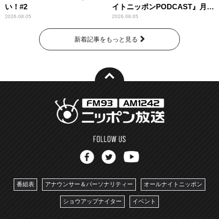
い！#2
イトニッポンPODCAST』月替
わりパーソナリティ
2026.08.05
2026.08.05
新着記事をもっと見る
番組表
アナウンサー＆パーソナリティー
オールナイトニッポン
ショウアップナイター
イベント