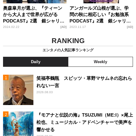
奥森皐月が選ぶ、『ティーン
アンガールズ山根が選ぶ、学
から大人まで世界が広がる
問の秋に相応しい『お勉強系
PODCAST』2選 銀シャリ橋
PODCAST』2選 銀シャリ橋
本＆鈴木真海子も共感「考え
本＆鈴木真海子も納得「すご
2024.02.22
AD
2023.11.17
AD
させられますね」
く楽しめそう」
RANKING
エンタメの人気記事ランキング
Daily
Weekly
笑福亭鶴瓶 スピッツ・草野マサムネの忘れら
れない一言
2026.08.03
『モアナと伝説の海』TSUZUMI（ME:I）×尾上
松也、ミュージカル・アドベンチャーで美声を
響かせる