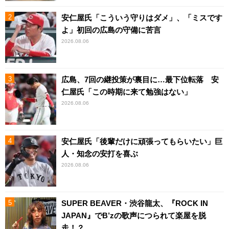
安仁屋氏「こういう守りはダメ」、「ミスです
よ」初回の広島の守備に苦言
2026.08.06
広島、7回の継投策が裏目に…最下位転落 安
仁屋氏「この時期に来て勉強はない」
2026.08.06
安仁屋氏「後輩だけに頑張ってもらいたい」巨
人・知念の安打を喜ぶ
2026.08.06
SUPER BEAVER・渋谷龍太、『ROCK IN
JAPAN』でB’zの歌声につられて楽屋を脱
走！？