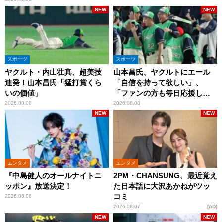
NEW
NEW
スポーツ
スポーツ
ヤクルト・内山壮真、超美技
山本昌氏、ヤクルトにエール
連発！山本昌氏「猛打賞くら
「自信を持って欲しい」、
いの価値」
「ファンの方も毎日応援して
くれています」
2026.08.08
2026.08.08
NEW
NEW
エンタメ
エンタメ
『中島健人のオールナイトニ
2PM・CHANSUNG、最近覚え
ッポン』放送決定！
た日本語に大沢あかねがツッ
コミ
2026.08.08
2026.08.07
AD
NEW
NEW