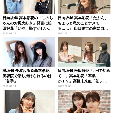
日向坂46 高本彩花の「このち
日向坂46 高本彩花「たぶん、
ゃんのお尻大好き」発言に松
ちょっと私のことナメて
田好花「いや、恥ずかしい！
る……」 山口陽世の家に自分
（笑）」
だけ入れてもらえずショック
2022.03.14
2022.09.10
欅坂46 長濱ねる＆高本彩花、
日向坂46 松田好花「小4で初め
美容院で話し掛けられるのは
て…」高本彩花「卒業
「苦手」
か！？」髙橋未来虹「初デー
ト！」 どこにも出してない
2018.09.14
2022.09.03
新情報を続々公開の『日向坂
46松田好花の日向坂高校放送
部』公開収録イベントレポー
ト＜前編＞到着！