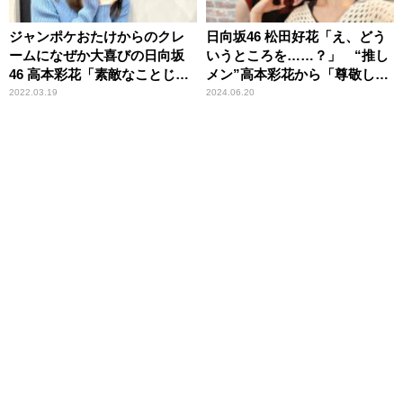
ジャンポケおたけからのクレ
日向坂46 松田好花「え、どう
ームになぜか大喜びの日向坂
いうところを……？」 “推し
46 高本彩花「素敵なことじゃ
メン”高本彩花から「尊敬して
ないかなって」
る」と伝えられる
2022.03.19
2024.06.20