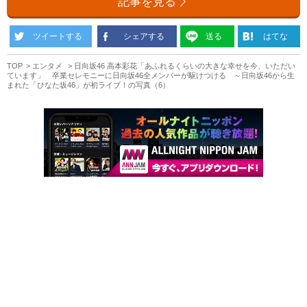
記事を見る
ツイートする
シェアする
送る
はてな
TOP
エンタメ
日向坂46 高本彩花「あふれるくらいの大きな幸せを今、いただい
ています」 卒業セレモニーに日向坂46全メンバーが駆けつける ～日向坂46から生
まれた「ひなた坂46」が初ライブ！の写真（6）