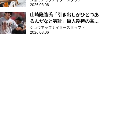
ショウアップナイタースタッフ
2026.08.06
山崎隆造氏「引き出しがひとつあ
るんだなと実証」巨人期待の高卒
2年目が技あり安打
ショウアップナイタースタッフ
2026.08.06