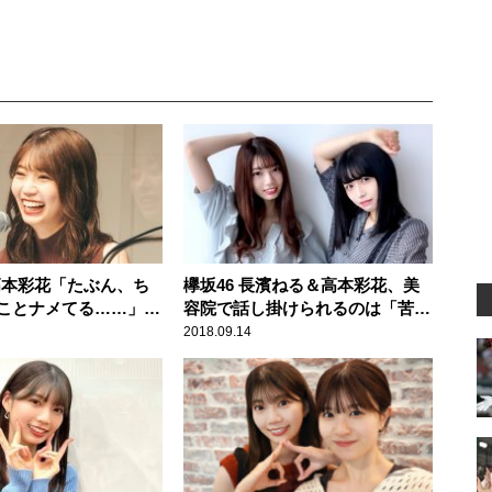
 高本彩花「たぶん、ち
欅坂46 長濱ねる＆高本彩花、美
ことナメてる……」
容院で話し掛けられるのは「苦
家に自分だけ入れても
手」
2018.09.14
ック