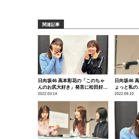
関連記事
日向坂46 高本彩花の「このちゃ
日向坂46
んのお尻大好き」発言に松田好花
ょっと私の
「いや、恥ずかしい！（笑）」
山口陽世の
2022.03.14
2022.09.10
らえずショ