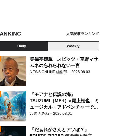
ANKING
人気記事ランキング
Daily
Weekly
笑福亭鶴瓶 スピッツ・草野マサ
ムネの忘れられない一言
NEWS ONLINE 編集部
2026.08.03
N
『モアナと伝説の海』
 Single ひなた坂46 LIVE DAY1 カメラ：上山陽介
TSUZUMI（ME:I）×尾上松也、ミ
ュージカル・アドベンチャーで美
声を響かせる
八雲 ふみね
2026.08.01
『だぁれかさんとアソぼ？』
FRUITS ZIPPER 鎮西寿々歌主