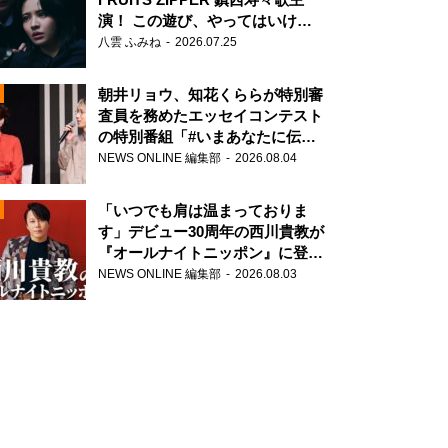
演！ この遊び、やってはいけま
せん。
八雲 ふみね
2026.07.25
朝井リョウ、知花くららが特別審
査員を務めたエッセイコンテスト
の特別番組「#いまあなたに伝え
N
たいこと」
NEWS ONLINE 編集部
2026.08.04
AD
「いつでも肩は温まっておりま
す」デビュー30周年の西川貴教が
『オールナイトニッポン』に登
場！
NEWS ONLINE 編集部
2026.08.03
2