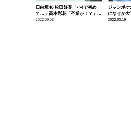
日向坂46 松田好花「小4で初め
ジャンポケ
て…」高本彩花「卒業か！？」髙
になぜか大
橋未来虹「初デート！」 どこに
彩花「素敵
2022.09.03
2022.03.19
も出してない新情報を続々公開の
て」
『日向坂46松田好花の日向坂高校
放送部』公開収録イベントレポー
ト＜前編＞到着！