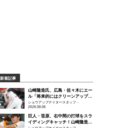
新着記事
山崎隆造氏、広島・佐々木にエー
ル「将来的にはクリーンアップを
任せられるくらいまでは成長し
ショウアップナイタースタッフ
2026.08.06
て」
巨人・笹原、右中間の打球をスラ
イディングキャッチ！山崎隆造氏
「一歩でも遅れたら…」