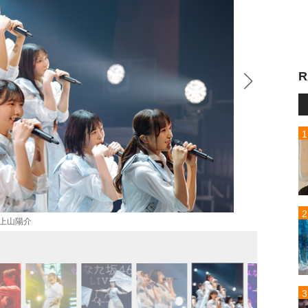
R
ラ：上山陽介
11th