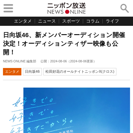
エンタメ
ニュース
スポーツ
コラム
ライフ
日向坂46、新メンバーオーディション開催
決定！オーディションティザー映像も公
開！
NEWS ONLINE 編集部
公開：
2024-08-06
（
2024-08-06
更新）
エンタメ
日向坂46
松田好花のオールナイトニッポンX(クロス)