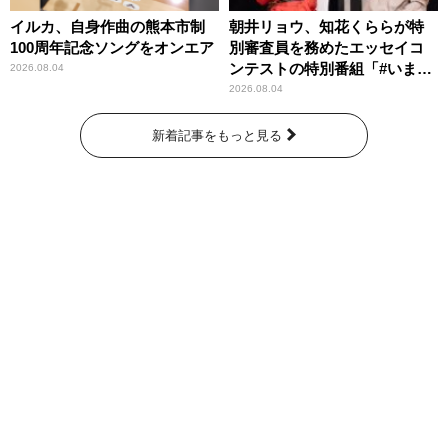
イルカ、自身作曲の熊本市制
朝井リョウ、知花くららが特
100周年記念ソングをオンエア
別審査員を務めたエッセイコ
ンテストの特別番組「#いまあ
2026.08.04
なたに伝えたいこと」
2026.08.04
新着記事をもっと見る