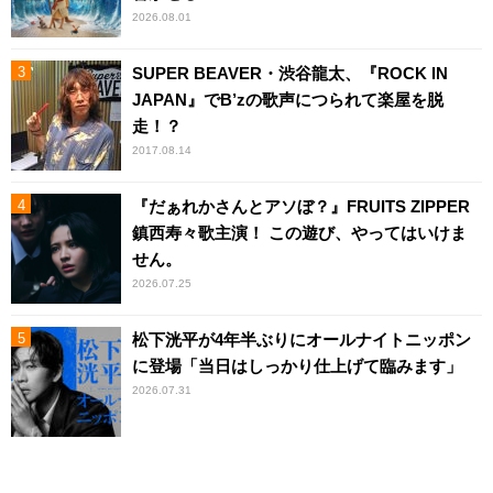
2026.08.01
SUPER BEAVER・渋谷龍太、『ROCK IN
JAPAN』でB’zの歌声につられて楽屋を脱
走！？
2017.08.14
『だぁれかさんとアソぼ？』FRUITS ZIPPER
鎮西寿々歌主演！ この遊び、やってはいけま
せん。
2026.07.25
松下洸平が4年半ぶりにオールナイトニッポン
に登場「当日はしっかり仕上げて臨みます」
2026.07.31