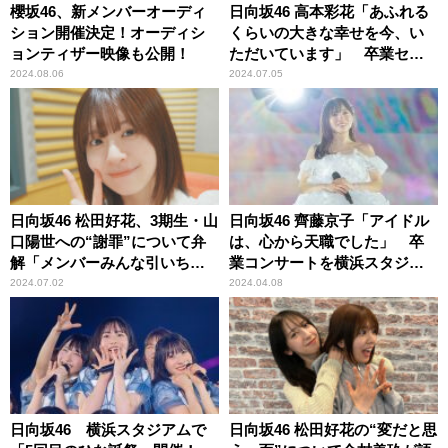
櫻坂46、新メンバーオーディ
日向坂46 高本彩花「あふれる
ション開催決定！オーディシ
くらいの大きな幸せを今、い
ョンティザー映像も公開！
ただいています」 卒業セレ
モニーに日向坂46全メンバー
2024.08.06
2024.07.05
が駆けつける ～日向坂46か
ら生まれた「ひなた坂46」が
初ライブ！
日向坂46 松田好花、3期生・山
日向坂46 齊藤京子「アイドル
口陽世への“謝罪”について弁
は、心から天職でした」 卒
解「メンバーみんな引いちゃ
業コンサートを横浜スタジア
って（笑）」
ムで開催 ヒコロヒーもサプ
2024.07.02
2024.04.08
ライズ出演！
日向坂46 横浜スタジアムで
日向坂46 松田好花の“変だと思