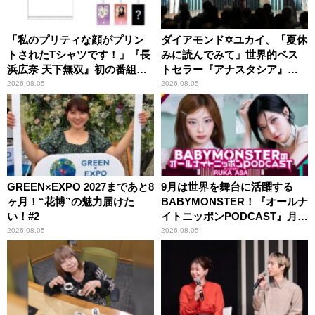
「私のプリティな顔がプリン
ダイアモンド✡ユカイ、「夏休
トされたTシャツです！」『長
みに読んでみて」世界的ベス
浜広奈 天下無双』初の番組グ
トセラー『アナスタシア』を
ッズ発売
紹介
2026.08.05
2026.08.05
GREEN×EXPO 2027まであと8
9月は世界を舞台に活躍する
ヶ月！“花博”の魅力届けた
BABYMONSTER！『オールナ
い！#2
イトニッポンPODCAST』月替
わりパーソナリティ
2026.08.05
2026.08.05