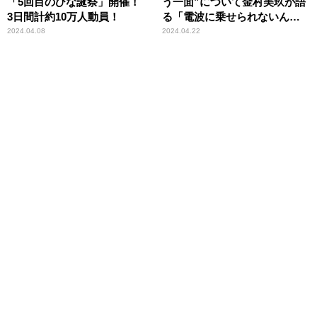
「5回目のひな誕祭」開催！
う一面”について金村美玖が語
3日間計約10万人動員！
る「電波に乗せられないんで
すよ」
2024.04.08
2024.04.22