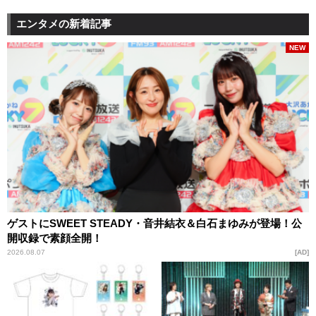
エンタメの新着記事
NEW
ゲストにSWEET STEADY・音井結衣＆白石まゆみが登場！公
開収録で素顔全開！
2026.08.07
AD