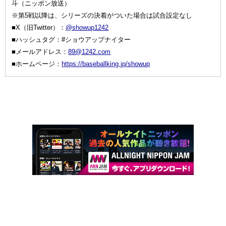
斗（ニッポン放送）
※第5戦以降は、シリーズの決着がついた場合は試合設定なし
■X（旧Twitter）：
@showup1242
■ハッシュタグ：#ショウアップナイター
■メールアドレス：
89@1242.com
■ホームページ：
https://baseballking.jp/showup