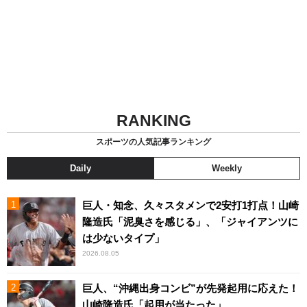
RANKING
スポーツの人気記事ランキング
Daily
Weekly
巨人・知念、久々スタメンで2安打1打点！山崎
隆造氏「泥臭さを感じる」、「ジャイアンツに
は少ないタイプ」
2026.08.05
巨人、“沖縄出身コンビ”が先発起用に応えた！
山崎隆造氏「起用が当たった」