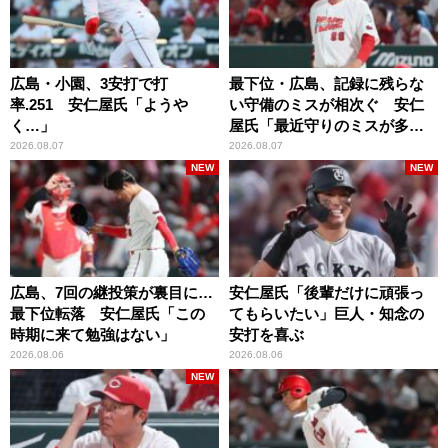
広島・小園、3安打で打
最下位・広島、記録に残らな
率.251 安仁屋氏「ようや
い守備のミスが相次ぐ 安仁
く…」
屋氏「最近守りのミスが多
い」
2026.08.07
2026.08.07
NEW
NEW
広島、7回の継投策が裏目に…
安仁屋氏「後輩だけに頑張っ
最下位転落 安仁屋氏「この
てもらいたい」巨人・知念の
時期に来て勉強はない」
安打を喜ぶ
2026.08.06
2026.08.06
NEW