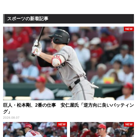
スポーツの新着記事
NEW
巨人・松本剛、2番の仕事 安仁屋氏「逆方向に良いバッティン
グ」
2026.08.07
NEW
NEW