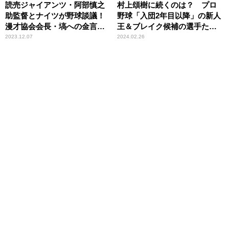
読売ジャイアンツ・阿部慎之
村上頌樹に続くのは？ プロ
助監督とナイツが野球談議！
野球「入団2年目以降」の新人
漫才協会会長・塙への金言
王＆ブレイク候補の選手たち
も……！？
（セ・リーグ編）
2023.12.07
2024.02.26