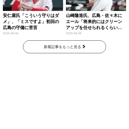
安仁屋氏「こういう守りはダ
山崎隆造氏、広島・佐々木に
メ」、「ミスですよ」初回の
エール「将来的にはクリーン
広島の守備に苦言
アップを任せられるくらいま
では成長して」
2026.08.06
2026.08.06
新着記事をもっと見る