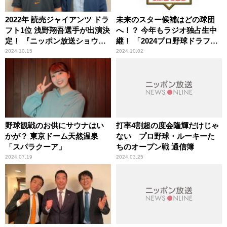
2022年 読売ジャイアンツ ドラ
未来のスター候補はどの球団
フト1位 浅野翔吾選手が出演決
へ！？ 今年もラジオ独占生中
定！ 『ニッポン放送ショウア
継！ 「2024プロ野球ドラフト
ップナイタースペシャル ラジ
会議」
2024.10.15
2024.10.02
オ独占！2024プロ野球ドラフ
ト会議』
野球観戦のお供にサウナはい
打率4割超の度会隆輝だけじゃ
かが？ 東京ドーム天然温泉
ない プロ野球・ルーキーた
「スパラクーア」
ちのオープン戦 通信簿
2024.07.19
2024.03.25