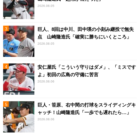
2026.08.05
巨人、8回は中川、田中瑛の小刻み継投で無失
点 山崎隆造氏「確実に勝ちにいくところ」
2026.08.05
安仁屋氏「こういう守りはダメ」、「ミスです
よ」初回の広島の守備に苦言
2026.08.06
巨人・笹原、右中間の打球をスライディングキ
ャッチ！山崎隆造氏「一歩でも遅れたら…」
2026.08.06