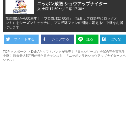
ニッポン放送 ショウアップナイター
火-土曜 17:50〜／日曜 17:30〜
放送開始から60周年！「プロ野球に 60n!」（読み：プロ野球にロックオ
ン！）をシーズンキャッチに、プロ野球ファンの期待に応える生中継をお届
けします！
ツイートする
シェアする
送る
はてな
TOP
スポーツ
DeNAとソフトバンクが激突！『日本シリーズ』全試合完全実況生
中継！ 現金最大5万円が当たるチャンスも！「ニッポン放送ショウアップナイタースペ
シャル」