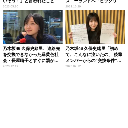
いそう！」と言われたことを
ズニーランドへ「ビックリし
告白「なんて返すのが正解だ
たんですけど、要求をのみま
2023.05.30
2023.10.29
ったのか……」
した（笑）」
乃木坂46 久保史緒里、連絡先
乃木坂46 久保史緒里「初め
を交換できなかった緑黄色社
て、こんなに泣いたの」 後輩
会・長屋晴子とすぐに繋がれ
メンバーからの“交換条件”届
たことを明かす「『お久しぶ
き泣く
2023.12.19
2023.07.12
りです。日向坂46の齊藤京子
です』と……」