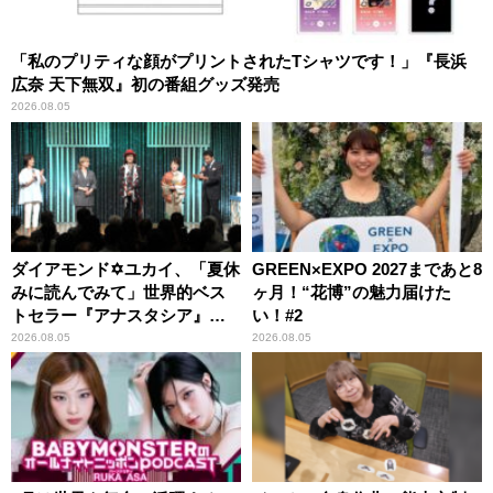
「私のプリティな顔がプリントされたTシャツです！」『長浜
広奈 天下無双』初の番組グッズ発売
2026.08.05
ダイアモンド✡ユカイ、「夏休
GREEN×EXPO 2027まであと8
みに読んでみて」世界的ベス
ヶ月！“花博”の魅力届けた
トセラー『アナスタシア』を
い！#2
紹介
2026.08.05
2026.08.05