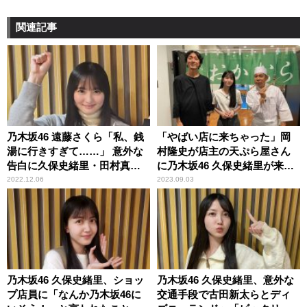
関連記事
乃木坂46 遠藤さくら「私、銭
「やばい店に来ちゃった」岡
湯に行きすぎて……」 意外な
村隆史が店主の天ぷら屋さん
告白に久保史緒里・田村真佑
に乃木坂46 久保史緒里が来
もびっくり
店！？
2022.12.06
2023.09.03
乃木坂46 久保史緒里、ショッ
乃木坂46 久保史緒里、意外な
プ店員に「なんか乃木坂46に
交通手段で古田新太らとディ