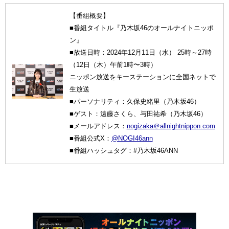
【番組概要】
■番組タイトル『乃木坂46のオールナイトニッポ
ン』
■放送日時：2024年12月11日（水） 25時～27時
（12日（木）午前1時〜3時）
ニッポン放送をキーステーションに全国ネットで
生放送
■パーソナリティ：久保史緒里（乃木坂46）
■ゲスト：遠藤さくら、与田祐希（乃木坂46）
■メールアドレス：
nogizaka＠allnightnippon.com
■番組公式X：
@NOGI46ann
■番組ハッシュタグ：#乃木坂46ANN