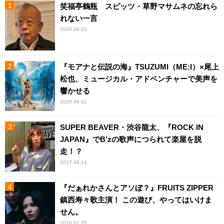
笑福亭鶴瓶 スピッツ・草野マサムネの忘れら
れない一言
2026.08.03
『モアナと伝説の海』TSUZUMI（ME:I）×尾上
松也、ミュージカル・アドベンチャーで美声を
響かせる
2026.08.01
SUPER BEAVER・渋谷龍太、『ROCK IN
JAPAN』でB’zの歌声につられて楽屋を脱
走！？
2017.08.14
『だぁれかさんとアソぼ？』FRUITS ZIPPER
鎮西寿々歌主演！ この遊び、やってはいけま
せん。
2026.07.25