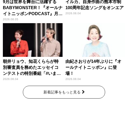
9月は世界を舞台に活躍する
イルカ、自身作曲の熊本市制
BABYMONSTER！『オールナ
100周年記念ソングをオンエア
イトニッポンPODCAST』月替
2026.08.04
わりパーソナリティ
2026.08.05
朝井リョウ、知花くららが特
由紀さおりが14年ぶりに『オ
別審査員を務めたエッセイコ
ールナイトニッポン』に登
ンテストの特別番組「#いまあ
場！
なたに伝えたいこと」
2026.08.04
2026.08.04
新着記事をもっと見る