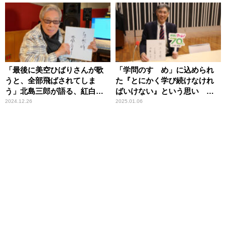
存在とアムロ」
「最後に美空ひばりさんが歌
「学問のすゝめ」に込められ
うと、全部飛ばされてしま
た『とにかく学び続けなけれ
う」北島三郎が語る、紅白歌
ばいけない』という思い 慶
合戦の『美空ひばり』の“凄
應義塾長・伊藤公平が語る“学
2024.12.26
2025.01.06
さ”
びの大切さ”とは