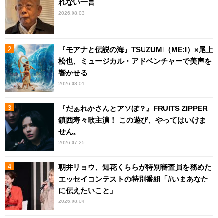
れない一言
2026.08.03
『モアナと伝説の海』TSUZUMI（ME:I）×尾上
松也、ミュージカル・アドベンチャーで美声を
響かせる
2026.08.01
『だぁれかさんとアソぼ？』FRUITS ZIPPER
鎮西寿々歌主演！ この遊び、やってはいけま
せん。
2026.07.25
朝井リョウ、知花くららが特別審査員を務めた
エッセイコンテストの特別番組「#いまあなた
に伝えたいこと」
2026.08.04