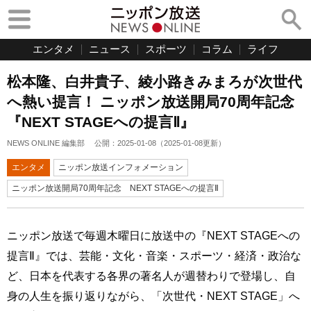
エンタメ
ニュース
スポーツ
コラム
ライフ
松本隆、白井貴子、綾小路きみまろが次世代
へ熱い提言！ ニッポン放送開局70周年記念
『NEXT STAGEへの提言Ⅱ』
NEWS ONLINE 編集部
公開：
2025-01-08
（
2025-01-08
更新）
エンタメ
ニッポン放送インフォメーション
ニッポン放送開局70周年記念 NEXT STAGEへの提言Ⅱ
ニッポン放送で毎週木曜日に放送中の『NEXT STAGEへの
提言Ⅱ』では、芸能・文化・音楽・スポーツ・経済・政治な
ど、日本を代表する各界の著名人が週替わりで登場し、自
身の人生を振り返りながら、「次世代・NEXT STAGE」へ