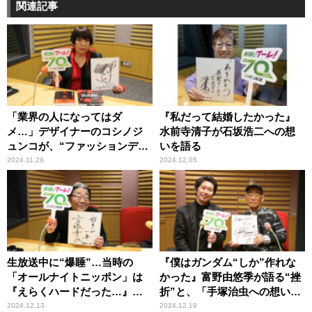
関連記事
「業界の人になってはダ
『私だって結婚したかった』
メ…」デザイナーのコシノジ
水前寺清子が石坂浩二への想
ュンコが、“ファッションデザ
いを語る
イナー”を名乗らないワケ
2024.11.28
2024.12.05
生放送中に“爆睡”…当時の
『僕はガンダム“しか”作れな
「オールナイトニッポン」は
かった』富野由悠季が語る“挫
『えらくハードだった…』高
折”と、「手塚治虫への想い」
嶋ひでたけが語る
「第二次世界大戦の少年兵の
2024.12.13
2024.12.19