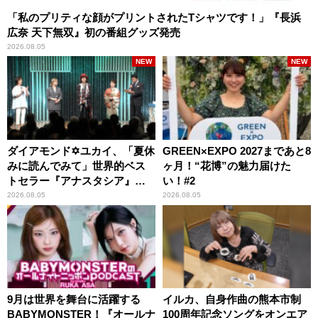
「私のプリティな顔がプリントされたTシャツです！」『長浜
広奈 天下無双』初の番組グッズ発売
2026.08.05
NEW
NEW
ダイアモンド✡ユカイ、「夏休
GREEN×EXPO 2027まであと8
みに読んでみて」世界的ベス
ヶ月！“花博”の魅力届けた
トセラー『アナスタシア』を
い！#2
紹介
2026.08.05
2026.08.05
9月は世界を舞台に活躍する
イルカ、自身作曲の熊本市制
BABYMONSTER！『オールナ
100周年記念ソングをオンエア