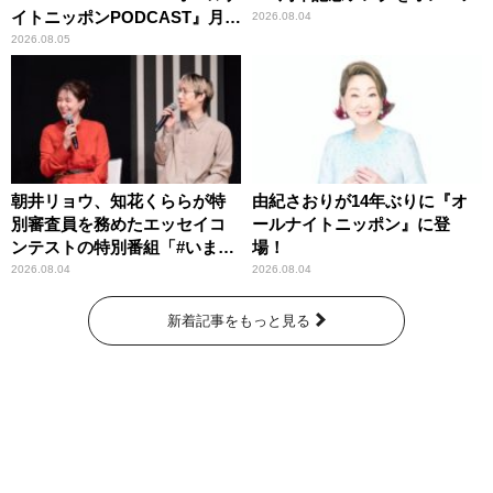
イトニッポンPODCAST』月替
2026.08.04
わりパーソナリティ
2026.08.05
朝井リョウ、知花くららが特
由紀さおりが14年ぶりに『オ
別審査員を務めたエッセイコ
ールナイトニッポン』に登
ンテストの特別番組「#いまあ
場！
なたに伝えたいこと」
2026.08.04
2026.08.04
新着記事をもっと見る