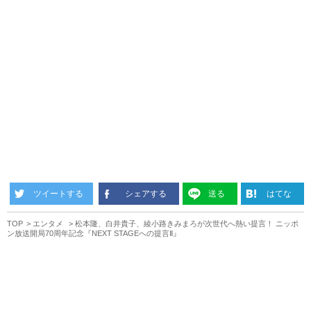
ツイートする
シェアする
送る
はてな
TOP
エンタメ
松本隆、白井貴子、綾小路きみまろが次世代へ熱い提言！ ニッポ
ン放送開局70周年記念『NEXT STAGEへの提言Ⅱ』