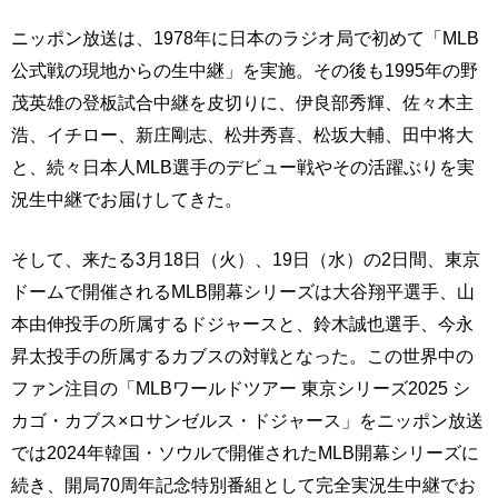
ニッポン放送は、1978年に日本のラジオ局で初めて「MLB
公式戦の現地からの生中継」を実施。その後も1995年の野
茂英雄の登板試合中継を皮切りに、伊良部秀輝、佐々木主
浩、イチロー、新庄剛志、松井秀喜、松坂大輔、田中将大
と、続々日本人MLB選手のデビュー戦やその活躍ぶりを実
況生中継でお届けしてきた。
そして、来たる3月18日（火）、19日（水）の2日間、東京
ドームで開催されるMLB開幕シリーズは大谷翔平選手、山
本由伸投手の所属するドジャースと、鈴木誠也選手、今永
昇太投手の所属するカブスの対戦となった。この世界中の
ファン注目の「MLBワールドツアー 東京シリーズ2025 シ
カゴ・カブス×ロサンゼルス・ドジャース」をニッポン放送
では2024年韓国・ソウルで開催されたMLB開幕シリーズに
続き、開局70周年記念特別番組として完全実況生中継でお