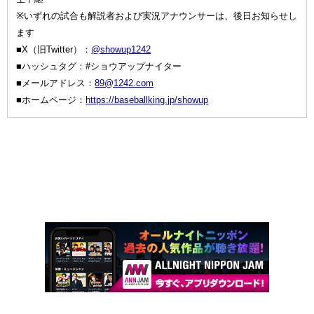
※いずれの試合も解説者および実況アナウンサーは、後日お知らせし
ます
■X（旧Twitter）：
@showup1242
■ハッシュタグ：#ショウアップナイター
■メールアドレス：
89@1242.com
■ホームページ：
https://baseballking.jp/showup