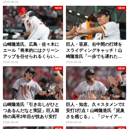
2026.08.06
NEW
NEW
山崎隆造氏、広島・佐々木に
巨人・笹原、右中間の打球を
エール「将来的にはクリーン
スライディングキャッチ！山
アップを任せられるくらいま
崎隆造氏「一歩でも遅れた
では成長して」
ら…」
2026.08.06
2026.08.06
NEW
NEW
山崎隆造氏「引き出しがひと
巨人・知念、久々スタメンで2
つあるんだなと実証」巨人期
安打1打点！山崎隆造氏「泥臭
待の高卒2年目が技あり安打
さを感じる」、「ジャイアン
ツには少ないタイプ」
2026.08.06
2026.08.05
NEW
NEW