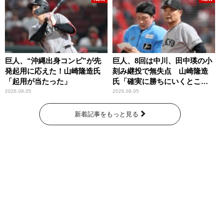
巨人、“沖縄出身コンビ”が先
巨人、8回は中川、田中瑛の小
発起用に応えた！山崎隆造氏
刻み継投で無失点 山崎隆造
「起用が当たった」
氏「確実に勝ちにいくとこ
ろ」
2026.08.05
2026.08.05
新着記事をもっと見る