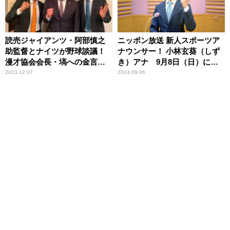
読売ジャイアンツ・阿部慎之
ニッポン放送 新人スポーツア
助監督とナイツが野球談議！
ナウンサー！ 小林玄葵（しず
漫才協会会長・塙への金言
き）アナ 9月8日（日）にマ
も……！？
イクデビュー！
2023.12.07
2024.09.06