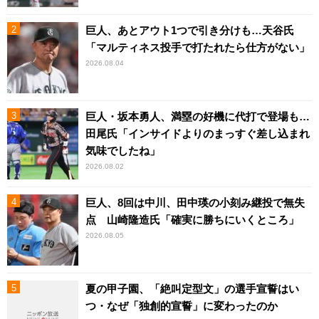
巨人、あとアウト1つで引き分けも…天谷氏
「マルティネス投手で打たれたら仕方がない」
2026.08.04
巨人・坂本勇人、満塁の好機に代打で登場も…
田尾氏「インサイドよりのまっすぐ差し込まれ
気味でしたね」
2026.08.02
巨人、8回は中川、田中瑛の小刻み継投で無失
点 山崎隆造氏「確実に勝ちにいくところ」
2026.08.05
夏の甲子園、「絶叫定型文」の選手宣誓はい
つ・なぜ「独創的宣誓」に変わったのか