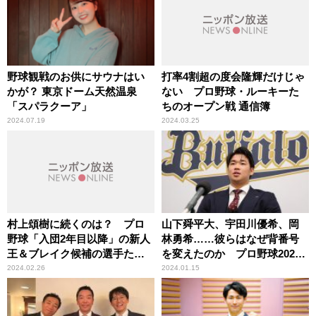
野球観戦のお供にサウナはい
打率4割超の度会隆輝だけじゃ
かが？ 東京ドーム天然温泉
ない プロ野球・ルーキーた
「スパラクーア」
ちのオープン戦 通信簿
2024.07.19
2024.03.25
村上頌樹に続くのは？ プロ
山下舜平大、宇田川優希、岡
野球「入団2年目以降」の新人
林勇希……彼らはなぜ背番号
王＆ブレイク候補の選手たち
を変えたのか プロ野球2024
（セ・リーグ編）
新背番号物語
2024.02.26
2024.01.15