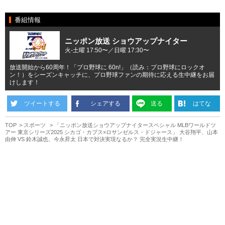
番組情報
ニッポン放送 ショウアップナイター
火-土曜 17:50〜／日曜 17:30〜
放送開始から60周年！「プロ野球に 60n!」（読み：プロ野球にロックオ
ン！）をシーズンキャッチに、プロ野球ファンの期待に応える生中継をお届
けします！
ツイートする
シェアする
送る
はてな
TOP
スポーツ
「ニッポン放送ショウアップナイタースペシャル MLBワールドツ
アー 東京シリーズ2025 シカゴ・カブス×ロサンゼルス・ドジャース」 大谷翔平、山本
由伸 VS 鈴木誠也、今永昇太 日本で対決実現なるか？ 完全実況生中継！