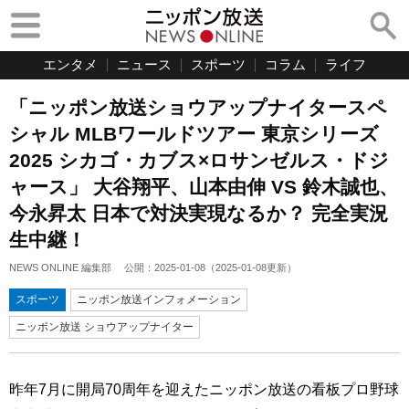
エンタメ
ニュース
スポーツ
コラム
ライフ
「ニッポン放送ショウアップナイタースペ
シャル MLBワールドツアー 東京シリーズ
2025 シカゴ・カブス×ロサンゼルス・ドジ
ャース」 大谷翔平、山本由伸 VS 鈴木誠也、
今永昇太 日本で対決実現なるか？ 完全実況
生中継！
NEWS ONLINE 編集部
公開：
2025-01-08
（
2025-01-08
更新）
スポーツ
ニッポン放送インフォメーション
ニッポン放送 ショウアップナイター
昨年7月に開局70周年を迎えたニッポン放送の看板プロ野球