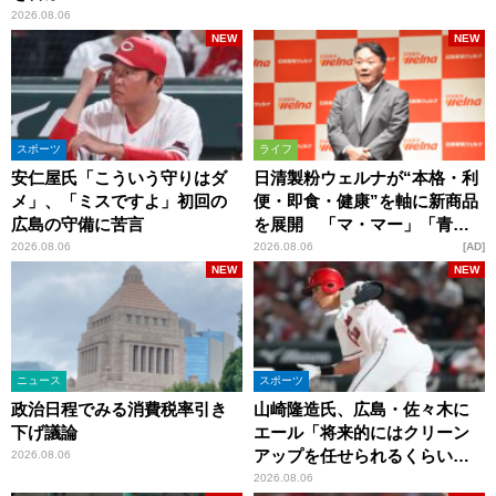
2026.08.06
NEW
NEW
スポーツ
ライフ
安仁屋氏「こういう守りはダ
日清製粉ウェルナが“本格・利
メ」、「ミスですよ」初回の
便・即食・健康”を軸に新商品
広島の守備に苦言
を展開 「マ・マー」「青の
洞窟」ブランドを強化
2026.08.06
2026.08.06
AD
NEW
NEW
ニュース
スポーツ
政治日程でみる消費税率引き
山崎隆造氏、広島・佐々木に
下げ議論
エール「将来的にはクリーン
アップを任せられるくらいま
2026.08.06
では成長して」
2026.08.06