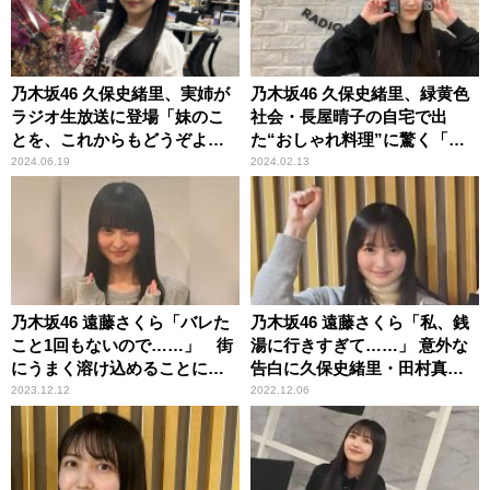
乃木坂46 久保史緒里、実姉が
乃木坂46 久保史緒里、緑黄色
ラジオ生放送に登場「妹のこ
社会・長屋晴子の自宅で出
とを、これからもどうぞよろ
た“おしゃれ料理”に驚く「本
しくお願いいたします」
当に噂通りおいしかった～」
2024.06.19
2024.02.13
乃木坂46 遠藤さくら「バレた
乃木坂46 遠藤さくら「私、銭
こと1回もないので……」 街
湯に行きすぎて……」 意外な
にうまく溶け込めることに久
告白に久保史緒里・田村真佑
保史緒里・筒井あやめも驚き
もびっくり
2023.12.12
2022.12.06