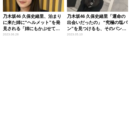
乃木坂46 久保史緒里、泊まり
乃木坂46 久保史緒里「運命の
に来た姉に“ヘルメット”を発
出会いだったの」 “究極の塩パ
見される「姉にもかぶせてあ
ン”を見つけるも、そのパン屋
げました」
さんは内緒！？
2023.06.28
2023.05.10