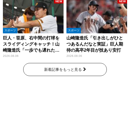
NEW
NEW
スポーツ
スポーツ
巨人・笹原、右中間の打球を
山崎隆造氏「引き出しがひと
スライディングキャッチ！山
つあるんだなと実証」巨人期
崎隆造氏「一歩でも遅れた
待の高卒2年目が技あり安打
ら…」
2026.08.06
2026.08.06
新着記事をもっと見る