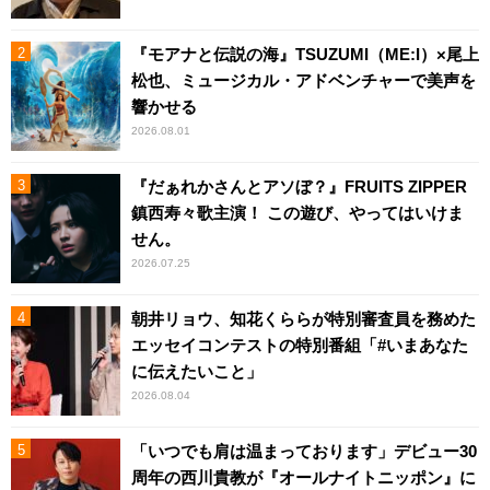
『モアナと伝説の海』TSUZUMI（ME:I）×尾上
松也、ミュージカル・アドベンチャーで美声を
響かせる
2026.08.01
『だぁれかさんとアソぼ？』FRUITS ZIPPER
鎮西寿々歌主演！ この遊び、やってはいけま
せん。
2026.07.25
朝井リョウ、知花くららが特別審査員を務めた
エッセイコンテストの特別番組「#いまあなた
に伝えたいこと」
2026.08.04
「いつでも肩は温まっております」デビュー30
周年の西川貴教が『オールナイトニッポン』に