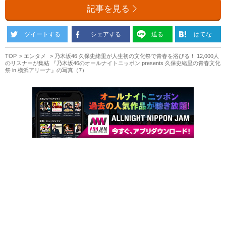
記事を見る
ツイートする
シェアする
送る
はてな
TOP
エンタメ
乃木坂46 久保史緒里が人生初の文化祭で青春を浴びる！ 12,000人
のリスナーが集結 『乃木坂46のオールナイトニッポン presents 久保史緒里の青春文化
祭 in 横浜アリーナ』の写真（7）