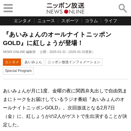
エンタメ
ニュース
スポーツ
コラム
ライフ
『あいみょんのオールナイトニッポン
GOLD』に紅しょうが登場！
NEWS ONLINE 編集部
公開：
2025-01-31
（
2025-01-31
更新）
エンタメ
あいみょん
ニッポン放送インフォメーション
Special Program
あいみょんが月に1度、金曜の夜に関西弁丸出しで自由気ま
まにトークをお届けしているラジオ番組『あいみょんのオ
ールナイトニッポンGOLD』。次回放送となる2月7日
（金）に、紅しょうがの2人がゲストで生出演することが決
定した。