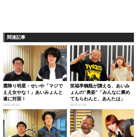
関連記事
霜降り明星・せいや「マジで
笑福亭鶴瓶が讃える、あいみ
ええ女やな！」あいみょんと
ょんの“勇姿”「みんなに褒め
遂に対面！
てもらわんと、あんたは」
2020.06.19
2023.07.02