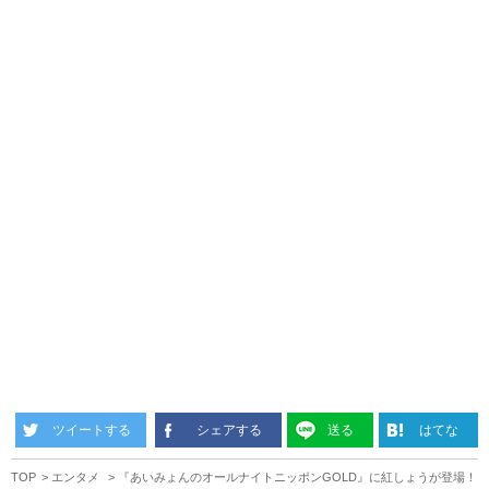
ツイートする
シェアする
送る
はてな
TOP
エンタメ
『あいみょんのオールナイトニッポンGOLD』に紅しょうが登場！