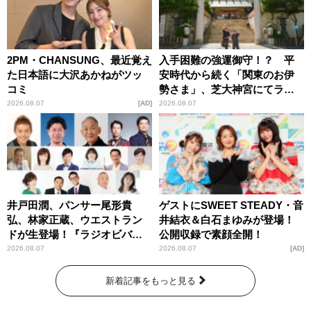
2PM・CHANSUNG、最近覚え
入手困難の強運御守！？ 平
た日本語に大沢あかねがツッ
安時代から続く「関東のお伊
コミ
勢さま」、芝大神宮にてラン
パンプスが合格祈願！
2026.08.07
AD
2026.08.07
井戸田潤、パンサー尾形貴
ゲストにSWEET STEADY・音
弘、林家正蔵、ウエストラン
井結衣＆白石まゆみが登場！
ドが生登場！『ラジオビバリ
公開収録で素顔全開！
ー昼ズ』
2026.08.07
2026.08.07
AD
新着記事をもっと見る