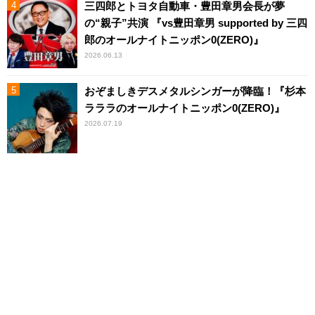
三四郎とトヨタ自動車・豊田章男会長が夢
の“親子”共演 『vs豊田章男 supported by 三四
郎のオールナイトニッポン0(ZERO)』
2026.06.13
おぞましきデスメタルシンガーが降臨！『杉本
ラララのオールナイトニッポン0(ZERO)』
2026.07.19