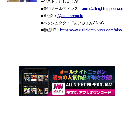
■ゲスト：紅しょうが
■番組メールアドレス：
aim@allnightnippon.com
■番組X：
@aim_anngold
■ハッシュタグ： #あいみょんANNG
■番組HP：
https://www.allnightnippon.com/aim/