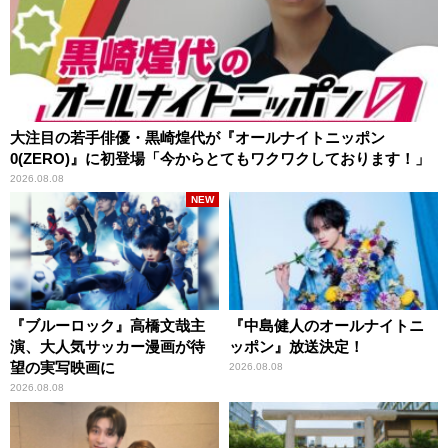
大注目の若手俳優・黒崎煌代が『オールナイトニッポン
0(ZERO)』に初登場「今からとてもワクワクしております！」
2026.08.08
NEW
『ブルーロック』高橋文哉主
『中島健人のオールナイトニ
演、大人気サッカー漫画が待
ッポン』放送決定！
望の実写映画に
2026.08.08
2026.08.08