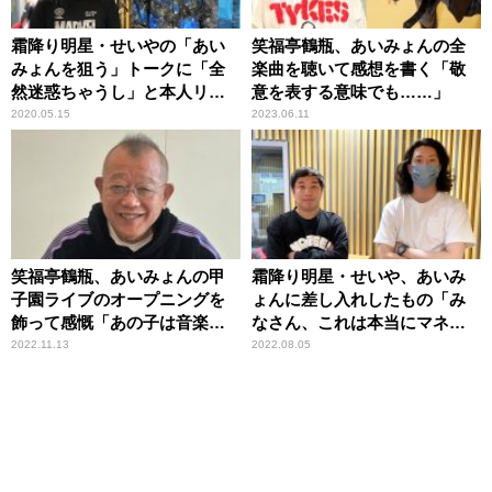
霜降り明星・せいやの「あい
笑福亭鶴瓶、あいみょんの全
みょんを狙う」トークに「全
楽曲を聴いて感想を書く「敬
然迷惑ちゃうし」と本人リア
意を表する意味でも……」
クション
2020.05.15
2023.06.11
笑福亭鶴瓶、あいみょんの甲
霜降り明星・せいや、あいみ
子園ライブのオープニングを
ょんに差し入れしたもの「み
飾って感慨「あの子は音楽史
なさん、これは本当にマネし
に残る子ですから」
てください」
2022.11.13
2022.08.05