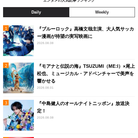
エンタメの人気記事ランキング
Daily
Weekly
『ブルーロック』高橋文哉主演、大人気サッカ
ー漫画が待望の実写映画に
2026.08.08
『モアナと伝説の海』TSUZUMI（ME:I）×尾上
松也、ミュージカル・アドベンチャーで美声を
響かせる
2026.08.01
『中島健人のオールナイトニッポン』放送決
定！
2026.08.08