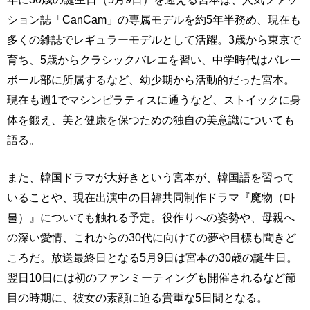
ション誌「CanCam」の専属モデルを約5年半務め、現在も
多くの雑誌でレギュラーモデルとして活躍。3歳から東京で
育ち、5歳からクラシックバレエを習い、中学時代はバレー
ボール部に所属するなど、幼少期から活動的だった宮本。
現在も週1でマシンピラティスに通うなど、ストイックに身
体を鍛え、美と健康を保つための独自の美意識についても
語る。
また、韓国ドラマが大好きという宮本が、韓国語を習って
いることや、現在出演中の日韓共同制作ドラマ『魔物（마
물）』についても触れる予定。役作りへの姿勢や、母親へ
の深い愛情、これからの30代に向けての夢や目標も聞きど
ころだ。放送最終日となる5月9日は宮本の30歳の誕生日。
翌日10日には初のファンミーティングも開催されるなど節
目の時期に、彼女の素顔に迫る貴重な5日間となる。