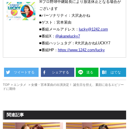
※プロ野球中継延長により放送休止となる場合が
ございます
■パーソナリティ：大沢あかね
■ゲスト：宮本茉由
■番組メールアドレス：
lucky@1242.com
■番組X：
@akanelucky7
■番組ハッシュタグ：#大沢あかねLUCKY7
■番組HP：
https://www.1242.com/lucky
ツイートする
シェアする
送る
はてな
TOP
エンタメ
女優・宮本茉由の出演決定！ 誕生日を控え、素顔に迫るエピソー
ドに期待
関連記事