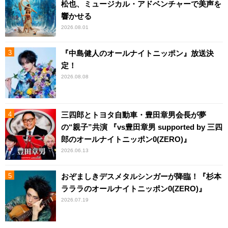
松也、ミュージカル・アドベンチャーで美声を
響かせる
2026.08.01
『中島健人のオールナイトニッポン』放送決
定！
2026.08.08
三四郎とトヨタ自動車・豊田章男会長が夢
の“親子”共演 『vs豊田章男 supported by 三四
郎のオールナイトニッポン0(ZERO)』
2026.06.13
おぞましきデスメタルシンガーが降臨！『杉本
ラララのオールナイトニッポン0(ZERO)』
2026.07.19