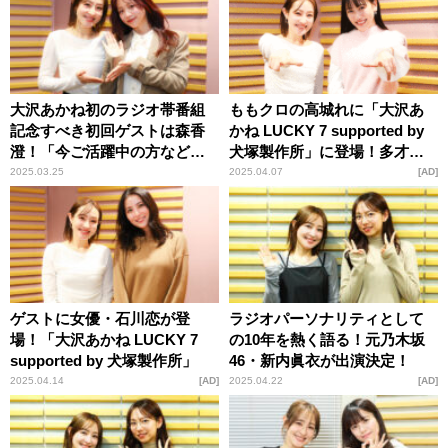
大沢あかね初のラジオ帯番組
ももクロの高城れに「大沢あ
記念すべき初回ゲストは森香
かね LUCKY 7 supported by
澄！「今ご活躍中の方などを
犬塚製作所」に登場！多才な
お招きして、人生を深堀りし
魅力を深掘り
2025.03.25
2025.04.07
AD
ていきたいです！」
ゲストに女優・石川恋が登
ラジオパーソナリティとして
場！「大沢あかね LUCKY 7
の10年を熱く語る！元乃木坂
supported by 犬塚製作所」
46・新内眞衣が出演決定！
2025.04.14
AD
2025.04.22
AD