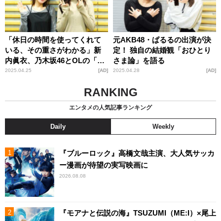
「休日の時間を使ってくれて
元AKB48・ぱるるの出演が決
いる、その重さがわかる」新
定！ 独自の結婚観「おひとり
内眞衣、乃木坂46とOLの「二
さま論」を語る
刀流」人生を振り返る
2025.04.25
AD
2025.04.28
AD
RANKING
エンタメの人気記事ランキング
Daily
Weekly
『ブルーロック』高橋文哉主演、大人気サッカ
ー漫画が待望の実写映画に
2026.08.08
『モアナと伝説の海』TSUZUMI（ME:I）×尾上