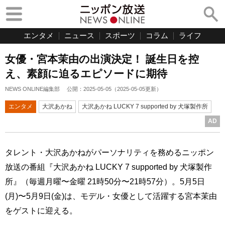
エンタメ
ニュース
スポーツ
コラム
ライフ
女優・宮本茉由の出演決定！ 誕生日を控
え、素顔に迫るエピソードに期待
NEWS ONLINE編集部
公開：
2025-05-05
（
2025-05-05
更新）
エンタメ
大沢あかね
大沢あかね LUCKY 7 supported by 犬塚製作所
AD
タレント・大沢あかねがパーソナリティを務めるニッポン
放送の番組『大沢あかね LUCKY 7 supported by 犬塚製作
所』（毎週月曜〜金曜 21時50分〜21時57分）。5月5日
(月)〜5月9日(金)は、モデル・女優として活躍する宮本茉由
をゲストに迎える。