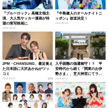
『ブルーロック』高橋文哉主
『中島健人のオールナイトニ
演、大人気サッカー漫画が待
ッポン』放送決定！
望の実写映画に
2026.08.08
2026.08.08
2PM・CHANSUNG、最近覚え
入手困難の強運御守！？ 平
た日本語に大沢あかねがツッ
安時代から続く「関東のお伊
コミ
勢さま」、芝大神宮にてラン
パンプスが合格祈願！
2026.08.07
AD
2026.08.07