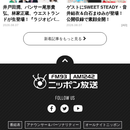
井戸田潤、パンサー尾形貴
ゲストにSWEET STEADY・音
弘、林家正蔵、ウエストラン
井結衣＆白石まゆみが登場！
ドが生登場！『ラジオビバリ
公開収録で素顔全開！
ー昼ズ』
2026.08.07
2026.08.07
AD
新着記事をもっと見る
番組表
アナウンサー＆パーソナリティー
オールナイトニッポン