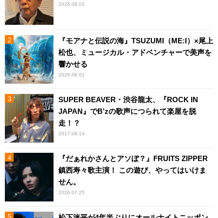
2026.08.03
『モアナと伝説の海』TSUZUMI（ME:I）×尾上
松也、ミュージカル・アドベンチャーで美声を
響かせる
2026.08.01
SUPER BEAVER・渋谷龍太、『ROCK IN
JAPAN』でB’zの歌声につられて楽屋を脱
走！？
2017.08.14
『だぁれかさんとアソぼ？』FRUITS ZIPPER
鎮西寿々歌主演！ この遊び、やってはいけま
せん。
2026.07.25
松下洸平が4年半ぶりにオールナイトニッポン