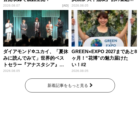
ッズ発売
2026.08.07
AD
2026.08.05
ダイアモンド✡ユカイ、「夏休
GREEN×EXPO 2027まであと8
みに読んでみて」世界的ベス
ヶ月！“花博”の魅力届けた
トセラー『アナスタシア』を
い！#2
紹介
2026.08.05
2026.08.05
新着記事をもっと見る