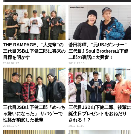
THE RAMPAGE、“大先輩”の
菅田将暉、“元USJダンサー”
三代目JSB山下健二郎に将来の
三代目J Soul Brothers山下健
目標を明かす
二郎の裏話に大興奮！
2018.07.27
2017.12.15
三代目JSB山下健二郎「めっち
三代目JSB山下健二郎、後輩に
ゃ嫌いになった」 サバゲーで
誕生日プレゼントをおねだり
性格が豹変した後輩
される！？
2018.12.07
2017.11.10