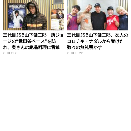
三代目JSB山下健二郎 所ジョ
三代目JSB山下健二郎、友人の
ージの“世田谷ベース”を訪
コロチキ・ナダルから受けた
れ、奥さんの絶品料理に舌鼓
数々の無礼明かす
2018.11.23
2018.06.22