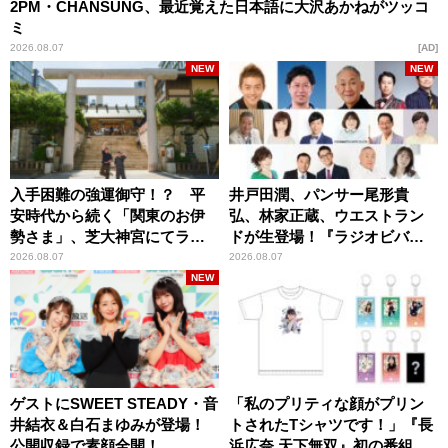
2PM・CHANSUNG、最近覚えた日本語に大沢あかねがツッコ
ミ
2026.08.07
AD
NEW
NEW
入手困難の強運御守！？ 平
井戸田潤、パンサー尾形貴
安時代から続く「関東のお伊
弘、林家正蔵、ウエストラン
勢さま」、芝大神宮にてラン
ドが生登場！『ラジオビバリ
パンプスが合格祈願！
ー昼ズ』
2026.08.07
2026.08.07
NEW
ゲストにSWEET STEADY・音
「私のプリティな顔がプリン
井結衣＆白石まゆみが登場！
トされたTシャツです！」『長
公開収録で素顔全開！
浜広奈 天下無双』初の番組グ