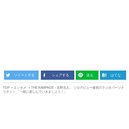
ツイートする
シェアする
送る
はてな
TOP
エンタメ
THE RAMPAGE・吉野北人、 ソロデビュー後初のラジオパーソナ
リティ！ 「一緒に楽しんでいきましょう！」