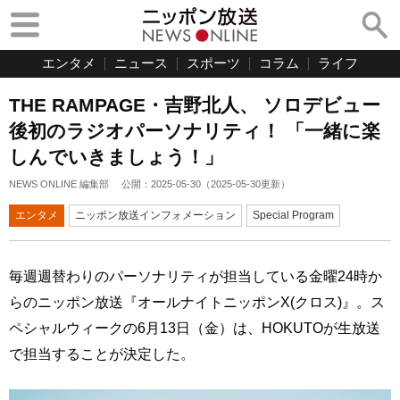
エンタメ
ニュース
スポーツ
コラム
ライフ
THE RAMPAGE・吉野北人、 ソロデビュー
後初のラジオパーソナリティ！ 「一緒に楽
しんでいきましょう！」
NEWS ONLINE 編集部
公開：
2025-05-30
（
2025-05-30
更新）
エンタメ
ニッポン放送インフォメーション
Special Program
毎週週替わりのパーソナリティが担当している金曜24時か
らのニッポン放送『オールナイトニッポンX(クロス)』。ス
ペシャルウィークの6月13日（金）は、HOKUTOが生放送
で担当することが決定した。