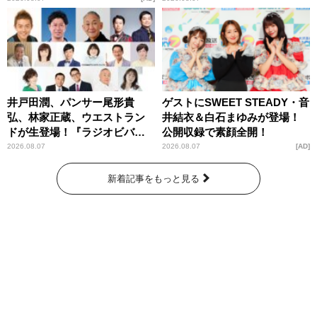
井戸田潤、パンサー尾形貴
ゲストにSWEET STEADY・音
弘、林家正蔵、ウエストラン
井結衣＆白石まゆみが登場！
ドが生登場！『ラジオビバリ
公開収録で素顔全開！
ー昼ズ』
2026.08.07
2026.08.07
AD
新着記事をもっと見る