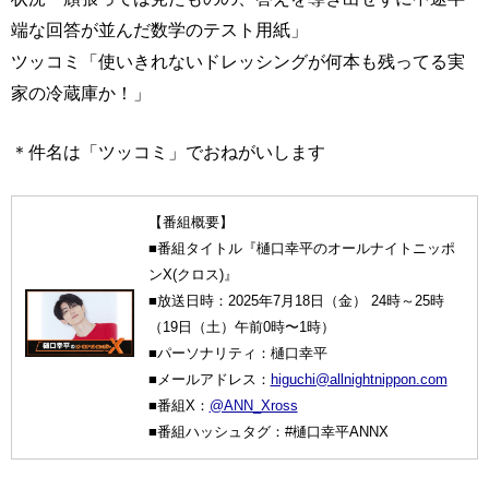
端な回答が並んだ数学のテスト用紙」
ツッコミ「使いきれないドレッシングが何本も残ってる実
家の冷蔵庫か！」
＊件名は「ツッコミ」でおねがいします
【番組概要】
■番組タイトル『樋口幸平のオールナイトニッポ
ンX(クロス)』
■放送日時：2025年7月18日（金） 24時～25時
（19日（土）午前0時〜1時）
■パーソナリティ：樋口幸平
■メールアドレス：
higuchi@allnightnippon.com
■番組X：
@ANN_Xross
■番組ハッシュタグ：#樋口幸平ANNX