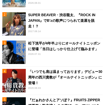
2026.08.01
SUPER BEAVER・渋谷龍太、『ROCK IN
JAPAN』でB’zの歌声につられて楽屋を脱
走！？
2017.08.14
松下洸平が4年半ぶりにオールナイトニッポン
に登場「当日はしっかり仕上げて臨みます」
2026.07.31
「いつでも肩は温まっております」デビュー30
周年の西川貴教が『オールナイトニッポン』に
登場！
2026.08.03
『だぁれかさんとアソぼ？』FRUITS ZIPPER