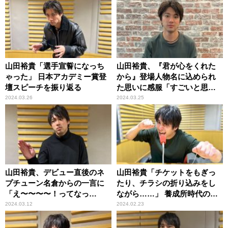
山田裕貴「選手宣誓になっち
山田裕貴、『君が心をくれた
ゃった」 日本アカデミー賞登
から』登場人物名に込められ
壇スピーチを振り返る
た思いに感服「すごいと思っ
て！」
2024.03.26
2024.03.25
山田裕貴、デビュー直後のネ
山田裕貴「チケットをもぎっ
プチューン名倉からの一言に
たり、チラシの折り込みをし
「え〜〜〜〜！ってなっ
ながら……」 養成所時代の思
て……」
い出語る
2024.03.12
2024.02.23