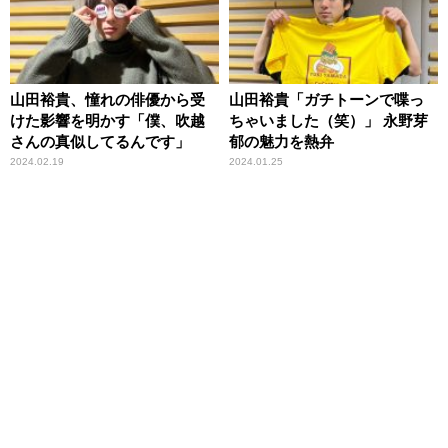
山田裕貴、憧れの俳優から受
山田裕貴「ガチトーンで喋っ
けた影響を明かす「僕、吹越
ちゃいました（笑）」 永野芽
さんの真似してるんです」
郁の魅力を熱弁
2024.02.19
2024.01.25