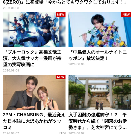
0(ZERO)』に初登場「今からとてもワクワクしております！」
2026.08.08
NEW
NEW
『ブルーロック』高橋文哉主
『中島健人のオールナイトニ
演、大人気サッカー漫画が待
ッポン』放送決定！
望の実写映画に
2026.08.08
2026.08.08
NEW
2PM・CHANSUNG、最近覚え
入手困難の強運御守！？ 平
た日本語に大沢あかねがツッ
安時代から続く「関東のお伊
コミ
勢さま」、芝大神宮にてラン
パンプスが合格祈願！
2026.08.07
AD
2026.08.07