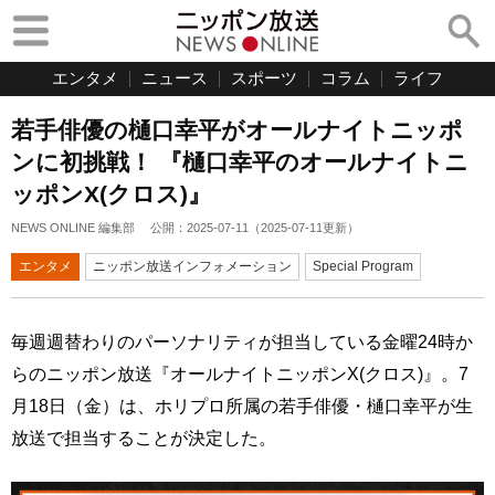
エンタメ
ニュース
スポーツ
コラム
ライフ
若手俳優の樋口幸平がオールナイトニッポ
ンに初挑戦！ 『樋口幸平のオールナイトニ
ッポンX(クロス)』
NEWS ONLINE 編集部
公開：
2025-07-11
（
2025-07-11
更新）
エンタメ
ニッポン放送インフォメーション
Special Program
毎週週替わりのパーソナリティが担当している金曜24時か
らのニッポン放送『オールナイトニッポンX(クロス)』。7
月18日（金）は、ホリプロ所属の若手俳優・樋口幸平が生
放送で担当することが決定した。