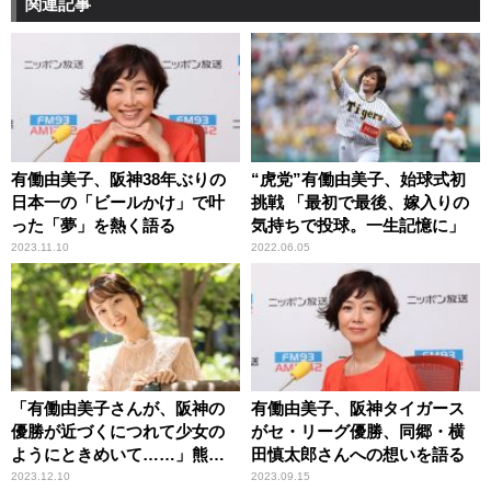
関連記事
有働由美子、阪神38年ぶりの
“虎党”有働由美子、始球式初
日本一の「ビールかけ」で叶
挑戦 「最初で最後、嫁入りの
った「夢」を熱く語る
気持ちで投球。一生記憶に」
2023.11.10
2022.06.05
「有働由美子さんが、阪神の
有働由美子、阪神タイガース
優勝が近づくにつれて少女の
がセ・リーグ優勝、同郷・横
ようにときめいて……」熊谷
田慎太郎さんへの想いを語る
実帆アナウンサー
2023.12.10
2023.09.15