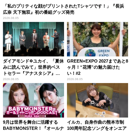
「私のプリティな顔がプリントされたTシャツです！」『長浜
広奈 天下無双』初の番組グッズ発売
2026.08.05
ダイアモンド✡ユカイ、「夏休
GREEN×EXPO 2027まであと8
みに読んでみて」世界的ベス
ヶ月！“花博”の魅力届けた
トセラー『アナスタシア』を
い！#2
紹介
2026.08.05
2026.08.05
9月は世界を舞台に活躍する
イルカ、自身作曲の熊本市制
BABYMONSTER！『オールナ
100周年記念ソングをオンエア