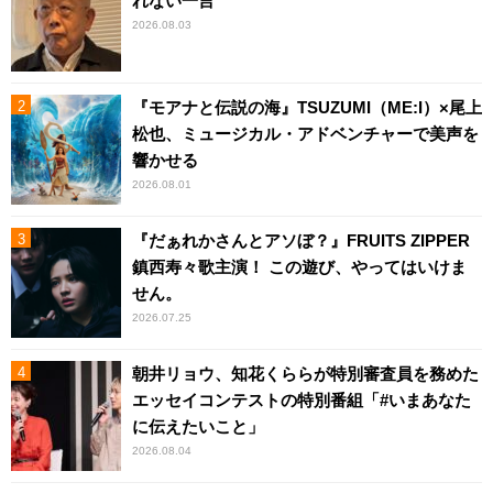
れない一言
2026.08.03
『モアナと伝説の海』TSUZUMI（ME:I）×尾上
松也、ミュージカル・アドベンチャーで美声を
響かせる
2026.08.01
『だぁれかさんとアソぼ？』FRUITS ZIPPER
鎮西寿々歌主演！ この遊び、やってはいけま
せん。
2026.07.25
朝井リョウ、知花くららが特別審査員を務めた
エッセイコンテストの特別番組「#いまあなた
に伝えたいこと」
2026.08.04