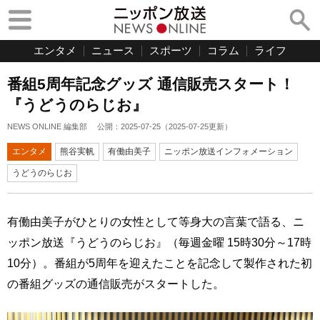
エンタメ
ニュース
スポーツ
コラム
ライフ
番組5周年記念グッズ 通信販売スタート！
『うどうのらじお』
NEWS ONLINE 編集部
公開：
2025-07-25
（
2025-07-25
更新）
エンタメ
熊谷実帆
有働由美子
ニッポン放送インフォメーション
うどうのらじお
有働由美子がひとりの女性として等身大の言葉で語る、ニ
ッポン放送『うどうのらじお』（毎週金曜 15時30分～17時
10分）。番組が5周年を迎えたことを記念して製作された初
の番組グッズの通信販売がスタートした。