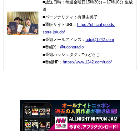
■放送日時：毎週金曜日15時30分～17時10分 生放
送
■パーソナリティ：有働由美子
■通販サイトURL：
https://official-goods-
store.jp/udo/
■番組メールアドレス：
udo@1242.com
■番組X：
@udonoradio
■番組ハッシュタグ：#うどらじ
■番組HP：
https://www.1242.com/udo/