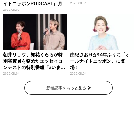
イトニッポンPODCAST』月替
2026.08.04
わりパーソナリティ
2026.08.05
朝井リョウ、知花くららが特
由紀さおりが14年ぶりに『オ
別審査員を務めたエッセイコ
ールナイトニッポン』に登
ンテストの特別番組「#いまあ
場！
なたに伝えたいこと」
2026.08.04
2026.08.04
新着記事をもっと見る