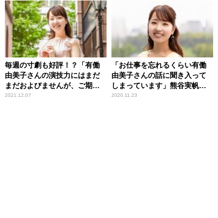
毎週の寸劇も好評！？「有働
「お仕事を忘れるくらい有働
由美子さんの演技力にはまだ
由美子さんの話に聞き入って
まだおよびませんが、ご期待
しまっています」熊谷実帆ア
ください（笑）」 熊谷実帆
ナウンサー
2021.12.07
2020.11.23
アナウンサー