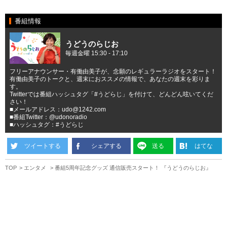
番組情報
うどうのらじお
毎週金曜 15:30 - 17:10
フリーアナウンサー・有働由美子が、念願のレギュラーラジオをスタート！
有働由美子のトークと、週末におススメの情報で、あなたの週末を彩りま
す。
Twitterでは番組ハッシュタグ「#うどらじ」を付けて、どんどん呟いてくだ
さい！
■メールアドレス：udo@1242.com
■番組Twitter：@udonoradio
■ハッシュタグ：#うどらじ
ツイートする
シェアする
送る
はてな
TOP
エンタメ
番組5周年記念グッズ 通信販売スタート！ 『うどうのらじお』