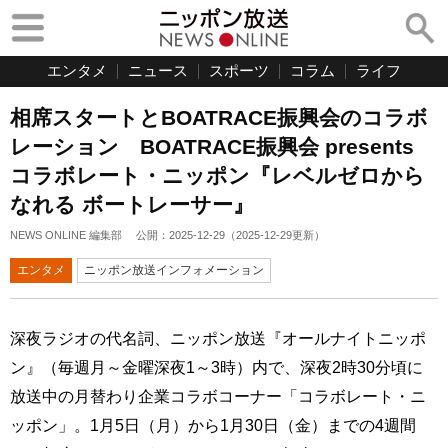
エンタメ
ニュース
スポーツ
コラム
ライフ
相席スタートとBOATRACE振興会のコラボ
レーション BOATRACE振興会 presents
コラボレート・ニッポン『レベルゼロから
なれる ボートレーサー』
NEWS ONLINE 編集部
公開：
2025-12-29
（
2025-12-29
更新）
エンタメ
ニッポン放送インフォメーション
深夜ラジオの代名詞、ニッポン放送『オールナイトニッポ
ン』（毎週月～金曜深夜1～3時）内で、深夜2時30分頃に
放送中の月替わり企業コラボコーナー「コラボレート・ニ
ッポン」。1月5日（月）から1月30日（金）までの4週間