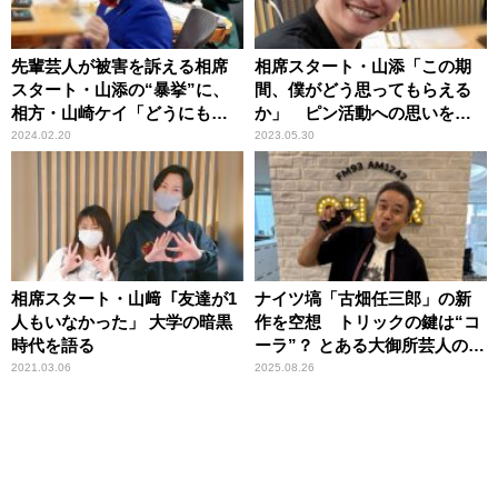
先輩芸人が被害を訴える相席
相席スタート・山添「この期
スタート・山添の“暴挙”に、
間、僕がどう思ってもらえる
相方・山崎ケイ「どうにもな
か」 ピン活動への思いを語
らないです、あれは」
る
2024.02.20
2023.05.30
相席スタート・山﨑「友達が1
ナイツ塙「古畑任三郎」の新
人もいなかった」 大学の暗黒
作を空想 トリックの鍵は“コ
時代を語る
ーラ”？ とある大御所芸人の本
人役での出演を妄想
2021.03.06
2025.08.26