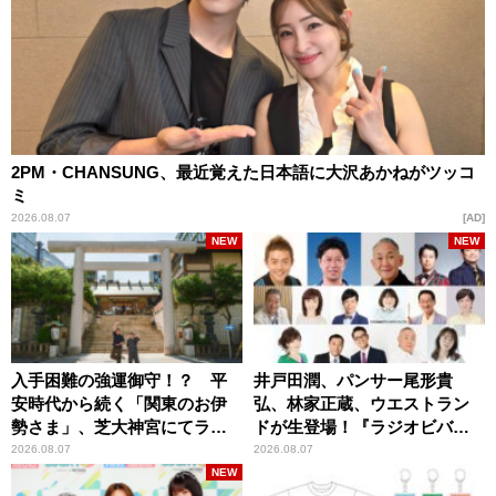
2PM・CHANSUNG、最近覚えた日本語に大沢あかねがツッコ
ミ
2026.08.07
AD
NEW
NEW
入手困難の強運御守！？ 平
井戸田潤、パンサー尾形貴
安時代から続く「関東のお伊
弘、林家正蔵、ウエストラン
勢さま」、芝大神宮にてラン
ドが生登場！『ラジオビバリ
パンプスが合格祈願！
ー昼ズ』
2026.08.07
2026.08.07
NEW