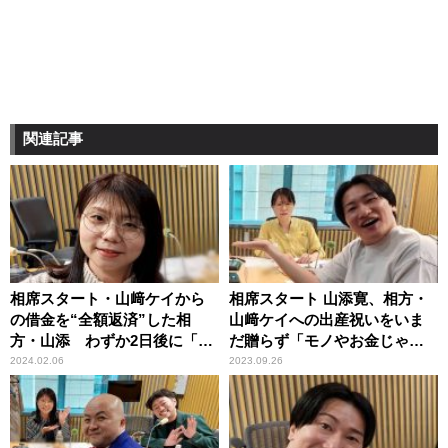
関連記事
相席スタート・山﨑ケイから
相席スタート 山添寛、相方・
の借金を“全額返済”した相
山﨑ケイへの出産祝いをいま
方・山添 わずか2日後に「お
だ贈らず「モノやお金じゃな
金借りれませんでしょう
いと感じ取れないってことで
2024.02.06
2023.09.26
か？」
すか？」