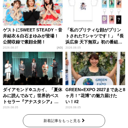
ゲストにSWEET STEADY・音
「私のプリティな顔がプリン
井結衣＆白石まゆみが登場！
トされたTシャツです！」『長
公開収録で素顔全開！
浜広奈 天下無双』初の番組グ
ッズ発売
2026.08.07
AD
2026.08.05
ダイアモンド✡ユカイ、「夏休
GREEN×EXPO 2027まであと8
みに読んでみて」世界的ベス
ヶ月！“花博”の魅力届けた
トセラー『アナスタシア』を
い！#2
紹介
2026.08.05
2026.08.05
新着記事をもっと見る