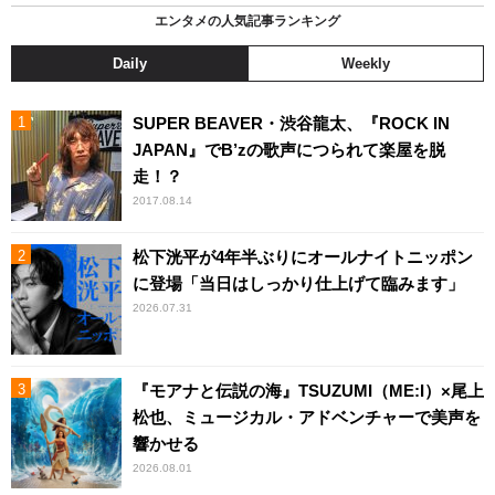
エンタメの人気記事ランキング
Daily
Weekly
SUPER BEAVER・渋谷龍太、『ROCK IN
JAPAN』でB’zの歌声につられて楽屋を脱
走！？
2017.08.14
松下洸平が4年半ぶりにオールナイトニッポン
に登場「当日はしっかり仕上げて臨みます」
2026.07.31
『モアナと伝説の海』TSUZUMI（ME:I）×尾上
松也、ミュージカル・アドベンチャーで美声を
響かせる
2026.08.01