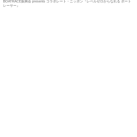
BOATRACE振興会 presents コラボレート・ニッポン『レベルゼロからなれる ボート
レーサー』