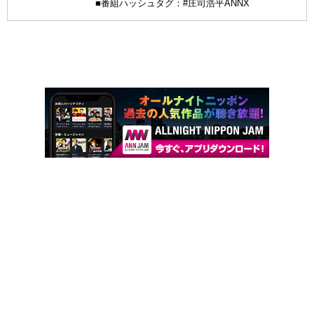
■番組ハッシュタグ：#庄司浩平ANNX