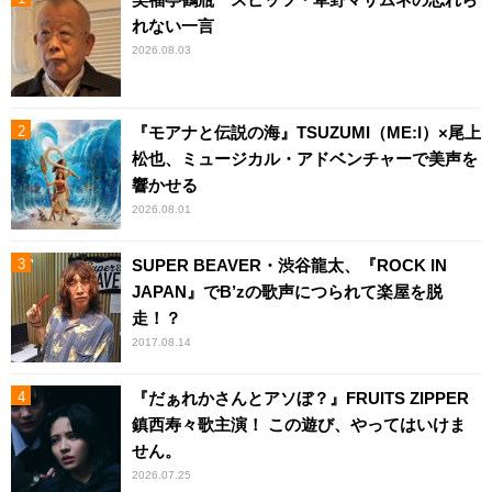
れない一言
2026.08.03
『モアナと伝説の海』TSUZUMI（ME:I）×尾上
松也、ミュージカル・アドベンチャーで美声を
響かせる
2026.08.01
SUPER BEAVER・渋谷龍太、『ROCK IN
JAPAN』でB’zの歌声につられて楽屋を脱
走！？
2017.08.14
『だぁれかさんとアソぼ？』FRUITS ZIPPER
鎮西寿々歌主演！ この遊び、やってはいけま
せん。
2026.07.25