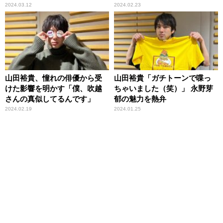
て……」
い出語る
2024.03.12
2024.02.23
山田裕貴、憧れの俳優から受
山田裕貴「ガチトーンで喋っ
けた影響を明かす「僕、吹越
ちゃいました（笑）」 永野芽
さんの真似してるんです」
郁の魅力を熱弁
2024.02.19
2024.01.25