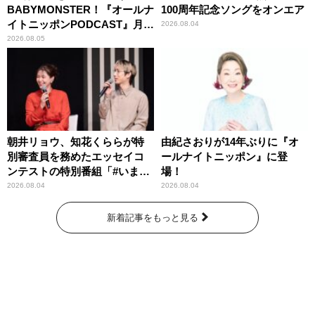
BABYMONSTER！『オールナ
100周年記念ソングをオンエア
イトニッポンPODCAST』月替
2026.08.04
わりパーソナリティ
2026.08.05
朝井リョウ、知花くららが特
由紀さおりが14年ぶりに『オ
別審査員を務めたエッセイコ
ールナイトニッポン』に登
ンテストの特別番組「#いまあ
場！
なたに伝えたいこと」
2026.08.04
2026.08.04
新着記事をもっと見る