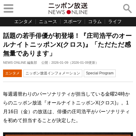
エンタメ
ニュース
スポーツ
コラム
ライフ
話題の若手俳優が初登場！『庄司浩平のオー
ルナイトニッポンX(クロス)』「ただただ感
無量であります」
NEWS ONLINE 編集部
公開：
2026-01-09
（
2026-01-09
更新）
エンタメ
ニッポン放送インフォメーション
Special Program
毎週週替わりのパーソナリティが担当している金曜24時か
らのニッポン放送『オールナイトニッポンX(クロス)』。1
月16日（金）の放送は、俳優の庄司浩平がパーソナリティ
を初めて担当することが決定した。