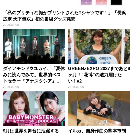
「私のプリティな顔がプリントされたTシャツです！」『長浜
広奈 天下無双』初の番組グッズ発売
2026.08.05
ダイアモンド✡ユカイ、「夏休
GREEN×EXPO 2027まであと8
みに読んでみて」世界的ベス
ヶ月！“花博”の魅力届けた
トセラー『アナスタシア』を
い！#2
紹介
2026.08.05
2026.08.05
9月は世界を舞台に活躍する
イルカ、自身作曲の熊本市制