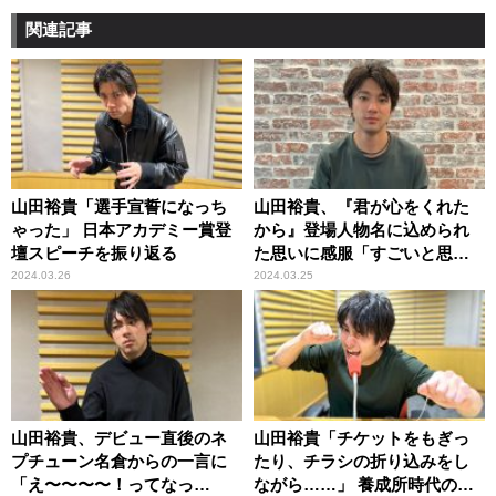
関連記事
山田裕貴「選手宣誓になっち
山田裕貴、『君が心をくれた
ゃった」 日本アカデミー賞登
から』登場人物名に込められ
壇スピーチを振り返る
た思いに感服「すごいと思っ
て！」
2024.03.26
2024.03.25
山田裕貴、デビュー直後のネ
山田裕貴「チケットをもぎっ
プチューン名倉からの一言に
たり、チラシの折り込みをし
「え〜〜〜〜！ってなっ
ながら……」 養成所時代の思