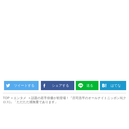
ツイートする
シェアする
送る
はてな
TOP
エンタメ
話題の若手俳優が初登場！『庄司浩平のオールナイトニッポンX(ク
ロス)』「ただただ感無量であります」