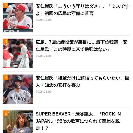
安仁屋氏「こういう守りはダメ」、「ミスです
よ」初回の広島の守備に苦言
2026.08.06
広島、7回の継投策が裏目に…最下位転落 安
仁屋氏「この時期に来て勉強はない」
2026.08.06
安仁屋氏「後輩だけに頑張ってもらいたい」巨
人・知念の安打を喜ぶ
2026.08.06
SUPER BEAVER・渋谷龍太、『ROCK IN
JAPAN』でB’zの歌声につられて楽屋を脱
走！？