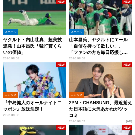
NEW
NEW
スポーツ
スポーツ
ヤクルト・内山壮真、超美技
山本昌氏、ヤクルトにエール
連発！山本昌氏「猛打賞くら
「自信を持って欲しい」、
いの価値」
「ファンの方も毎日応援して
くれています」
2026.08.08
2026.08.08
NEW
NEW
エンタメ
エンタメ
『中島健人のオールナイトニ
2PM・CHANSUNG、最近覚え
ッポン』放送決定！
た日本語に大沢あかねがツッ
コミ
2026.08.08
2026.08.07
AD
NEW
NEW