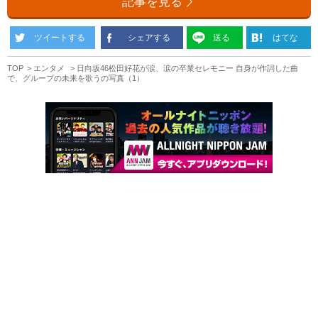
記事を見る
ツイートする
シェアする
送る
はてな
TOP
エンタメ
日向坂46松田好花が涙、涙の卒業セレモニー 自身が作詞した曲
で、グループの未来を歌うの写真（1）