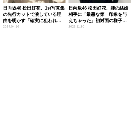
日向坂46 松田好花、1st写真集
日向坂46 松田好花、姉の結婚
の先行カットで涙している理
相手に「最悪な第一印象を与
由を明かす「確実に狙われま
えちゃった」初対面の様子を
したね（笑）」
告白「メンチ切る感じに……
2024.04.16
2023.11.30
（笑）」