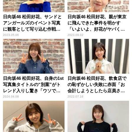
日向坂46 松田好花、サンドと
日向坂46 松田好花、親が東京
アンガールズのイベント写真
に飛んできた事件を明かす
に観客として写り込む作戦実
「いよいよ、好花がヤバくな
行「私を探してみてくださ
ってる……って（笑）」
2023.05.06
2023.09.02
い」
日向坂46 松田好花、自身の1st
日向坂46 松田好花、飲食店で
写真集タイトルの“別案”がト
の恥ずかしい失敗に赤面「お
レンド入りし驚き「ウソでし
会計しようとしたら店員さん
ょ～！？（笑）」
が……」
2024.04.08
2022.07.16