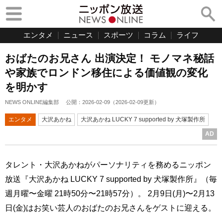
エンタメ
ニュース
スポーツ
コラム
ライフ
おばたのお兄さん 出演決定！ モノマネ秘話
や家族でロンドン移住による価値観の変化
を明かす
NEWS ONLINE編集部
公開：
2026-02-09
（
2026-02-09
更新）
エンタメ
大沢あかね
大沢あかね LUCKY 7 supported by 犬塚製作所
AD
タレント・大沢あかねがパーソナリティを務めるニッポン
放送『大沢あかね LUCKY 7 supported by 犬塚製作所』（毎
週月曜〜金曜 21時50分〜21時57分）。 2月9日(月)〜2月13
日(金)はお笑い芸人のおばたのお兄さんをゲストに迎える。