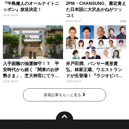
『中島健人のオールナイトニ
2PM・CHANSUNG、最近覚え
ッポン』放送決定！
た日本語に大沢あかねがツッ
コミ
2026.08.08
2026.08.07
AD
入手困難の強運御守！？ 平
井戸田潤、パンサー尾形貴
安時代から続く「関東のお伊
弘、林家正蔵、ウエストラン
勢さま」、芝大神宮にてラン
ドが生登場！『ラジオビバリ
パンプスが合格祈願！
ー昼ズ』
2026.08.07
2026.08.07
新着記事をもっと見る