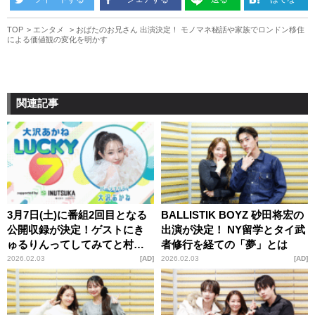
TOP
エンタメ
おばたのお兄さん 出演決定！ モノマネ秘話や家族でロンドン移住
による価値観の変化を明かす
関連記事
3月7日(土)に番組2回目となる
BALLISTIK BOYZ 砂田将宏の
公開収録が決定！ゲストにき
出演が決定！ NY留学とタイ武
ゅるりんってしてみてと村重
者修行を経ての「夢」とは
杏奈が登場！『大沢あかね
2026.02.03
AD
2026.02.03
AD
LUCKY7』