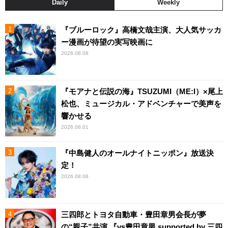
Daily
Weekly
『ブルーロック』高橋文哉主演、大人気サッカ
ー漫画が待望の実写映画に
2026.08.08
『モアナと伝説の海』TSUZUMI（ME:I）×尾上
松也、ミュージカル・アドベンチャーで美声を
響かせる
2026.08.01
『中島健人のオールナイトニッポン』放送決
定！
2026.08.08
三四郎とトヨタ自動車・豊田章男会長が夢
の“親子”共演 『vs豊田章男 supported by 三四