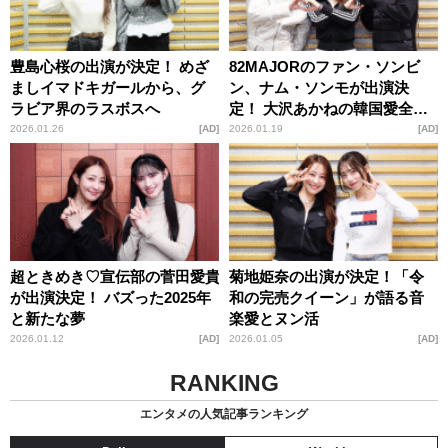
豊島心桜の出演が決定！ めざ
82MAJORのファン・ソンビ
ましイマドキガールから、グ
ン、ナム・ソンモが出演決
ラビア界のラスボスへ
定！ 大沢あかねの韓国愛全開
でK-POP次世代の魅力に迫る
2026.01.26
AD
2026.01.19
AD
超ときめき♡宣伝部の菅田愛貴
菊地姫奈の出演が決定！「令
が出演決定！ バズった2025年
和の完売クイーン」が語る音
と新たな夢
楽愛とヌン活
2026.01.12
AD
2026.01.05
AD
RANKING
エンタメの人気記事ランキング