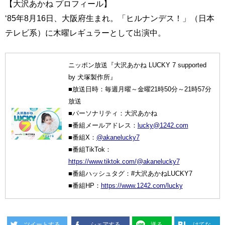
【大沢あかね プロフィール】
‘85年8月16日、大阪府生まれ。「ヒルナンデス！」（日本
テレビ系）に木曜レギュラーとして出演中。
ニッポン放送『大沢あかね LUCKY 7 supported
by 犬塚製作所』
■放送日時：毎週月曜～金曜21時50分～21時57分
放送
■パーソナリティ：大沢あかね
■番組メールアドレス：
lucky@1242.com
■番組X：
@akanelucky7
■番組TikTok：
https://www.tiktok.com/@akanelucky7
■番組ハッシュタグ：#大沢あかねLUCKY7
■番組HP：
https://www.1242.com/lucky
ツイートする
シェアする
送る
はてな