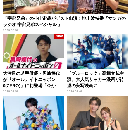
「宇宙兄弟」の小山宙哉がゲスト出演！地上波特番『マンガの
ラジオ 宇宙兄弟スペシャル 』
2026.08.09
NEW
大注目の若手俳優・黒崎煌代
『ブルーロック』高橋文哉主
が『オールナイトニッポン
演、大人気サッカー漫画が待
0(ZERO)』に初登場「今から
望の実写映画に
とてもワクワクしておりま
2026.08.08
2026.08.08
す！」