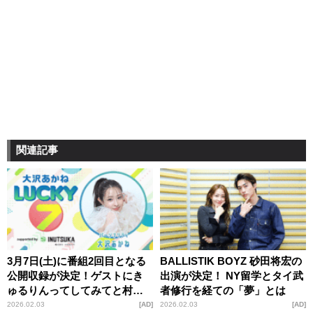
関連記事
3月7日(土)に番組2回目となる
BALLISTIK BOYZ 砂田将宏の
公開収録が決定！ゲストにき
出演が決定！ NY留学とタイ武
ゅるりんってしてみてと村重
者修行を経ての「夢」とは
杏奈が登場！『大沢あかね
2026.02.03
AD
2026.02.03
AD