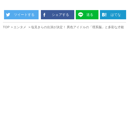
ツイートする
シェアする
送る
はてな
TOP
エンタメ
塩見きらの出演が決定！ 異色アイドルの「理系脳」と多彩な才能