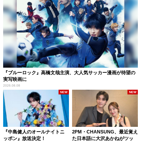
『ブルーロック』高橋文哉主演、大人気サッカー漫画が待望の
実写映画に
2026.08.08
NEW
NEW
『中島健人のオールナイトニ
2PM・CHANSUNG、最近覚え
ッポン』放送決定！
た日本語に大沢あかねがツッ