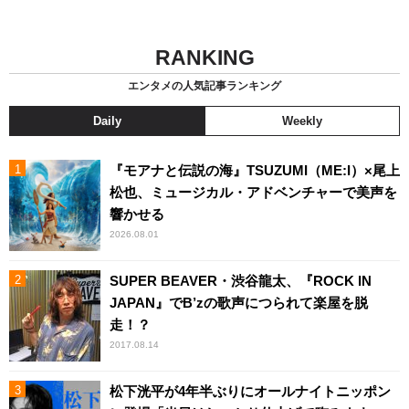
RANKING
エンタメの人気記事ランキング
Daily
Weekly
『モアナと伝説の海』TSUZUMI（ME:I）×尾上
松也、ミュージカル・アドベンチャーで美声を
響かせる
2026.08.01
SUPER BEAVER・渋谷龍太、『ROCK IN
JAPAN』でB’zの歌声につられて楽屋を脱
走！？
2017.08.14
松下洸平が4年半ぶりにオールナイトニッポン