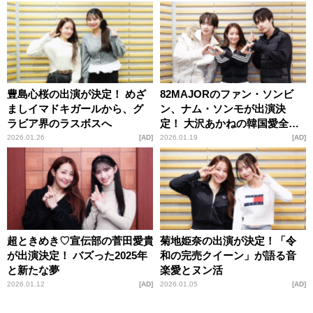
LUCKY7』
豊島心桜の出演が決定！ めざ
82MAJORのファン・ソンビ
ましイマドキガールから、グ
ン、ナム・ソンモが出演決
ラビア界のラスボスへ
定！ 大沢あかねの韓国愛全開
でK-POP次世代の魅力に迫る
2026.01.26
AD
2026.01.19
AD
超ときめき♡宣伝部の菅田愛貴
菊地姫奈の出演が決定！「令
が出演決定！ バズった2025年
和の完売クイーン」が語る音
と新たな夢
楽愛とヌン活
2026.01.12
AD
2026.01.05
AD