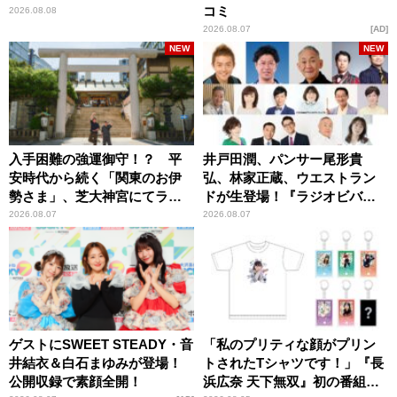
コミ
2026.08.08
2026.08.07
AD
NEW
NEW
入手困難の強運御守！？ 平
井戸田潤、パンサー尾形貴
安時代から続く「関東のお伊
弘、林家正蔵、ウエストラン
勢さま」、芝大神宮にてラン
ドが生登場！『ラジオビバリ
パンプスが合格祈願！
ー昼ズ』
2026.08.07
2026.08.07
ゲストにSWEET STEADY・音
「私のプリティな顔がプリン
井結衣＆白石まゆみが登場！
トされたTシャツです！」『長
公開収録で素顔全開！
浜広奈 天下無双』初の番組グ