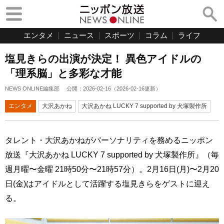
エンタメ
ニュース
スポーツ
コラム
ライフ
塩見きらの出演が決定！ 異色アイドルの
「理系脳」と多彩な才能
NEWS ONLINE編集部
公開：
2026-02-16
（
2026-02-16
更新）
エンタメ
大沢あかね
大沢あかね LUCKY 7 supported by 犬塚製作所
タレント・大沢あかねがパーソナリティを務めるニッポン
放送『大沢あかね LUCKY 7 supported by 犬塚製作所』（毎
週月曜〜金曜 21時50分〜21時57分）。2月16日(月)〜2月20
日(金)はアイドルとして活躍する塩見きらをゲストに迎え
る。