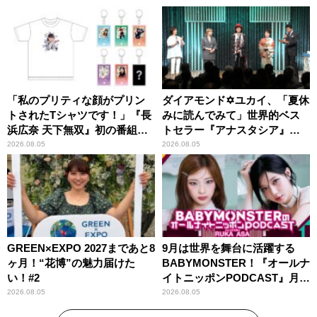
「私のプリティな顔がプリン
ダイアモンド✡ユカイ、「夏休
トされたTシャツです！」『長
みに読んでみて」世界的ベス
浜広奈 天下無双』初の番組グ
トセラー『アナスタシア』を
ッズ発売
紹介
2026.08.05
2026.08.05
GREEN×EXPO 2027まであと8
9月は世界を舞台に活躍する
ヶ月！“花博”の魅力届けた
BABYMONSTER！『オールナ
い！#2
イトニッポンPODCAST』月替
わりパーソナリティ
2026.08.05
2026.08.05