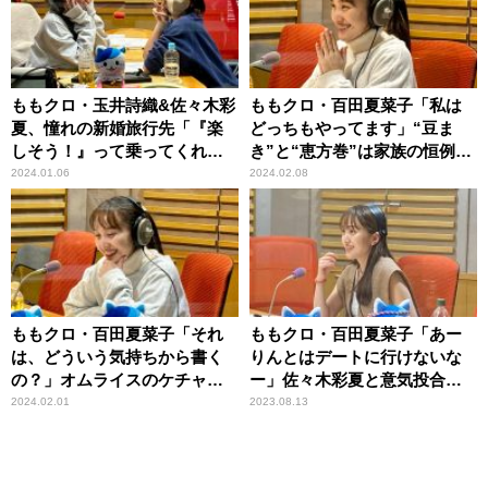
ももクロ・玉井詩織&佐々木彩
ももクロ・百田夏菜子「私は
夏、憧れの新婚旅行先「『楽
どっちもやってます」“豆ま
しそう！』って乗ってくれる
き”と“恵方巻”は家族の恒例行
人、いいよね」
事
2024.01.06
2024.02.08
ももクロ・百田夏菜子「それ
ももクロ・百田夏菜子「あー
は、どういう気持ちから書く
りんとはデートに行けないな
の？」オムライスのケチャッ
ー」佐々木彩夏と意気投合せ
プデコは高城れにと正反対
ず
2024.02.01
2023.08.13