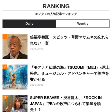
RANKING
エンタメの人気記事ランキング
Daily
Weekly
笑福亭鶴瓶 スピッツ・草野マサムネの忘れら
れない一言
2026.08.03
『モアナと伝説の海』TSUZUMI（ME:I）×尾上
松也、ミュージカル・アドベンチャーで美声を
響かせる
2026.08.01
SUPER BEAVER・渋谷龍太、『ROCK IN
JAPAN』でB’zの歌声につられて楽屋を脱
走！？