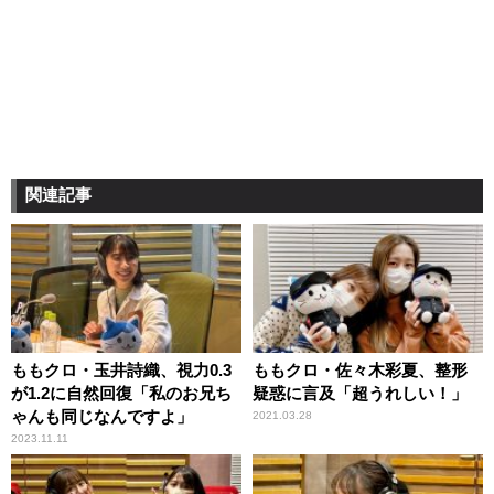
関連記事
ももクロ・玉井詩織、視力0.3
ももクロ・佐々木彩夏、整形
が1.2に自然回復「私のお兄ち
疑惑に言及「超うれしい！」
ゃんも同じなんですよ」
2021.03.28
2023.11.11