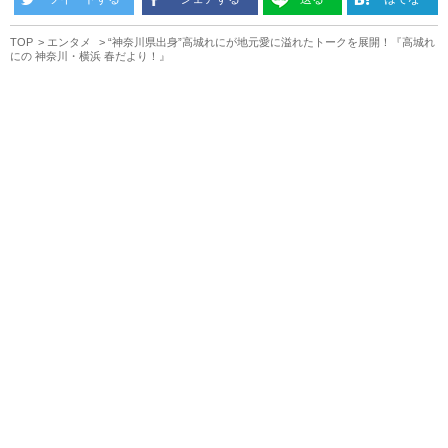
TOP
エンタメ
“神奈川県出身”高城れにが地元愛に溢れたトークを展開！『高城れ
にの 神奈川・横浜 春だより！』