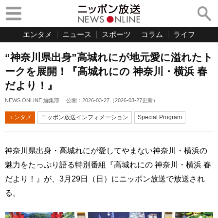
エンタメ
ニュース
スポーツ
コラム
ライフ
“神奈川県出身”高城れにが地元愛に溢れたト
ークを展開！『高城れにの 神奈川・横浜 春
だより！』
NEWS ONLINE 編集部
公開：
2026-03-27
（
2026-03-27
更新）
エンタメ
ニッポン放送インフォメーション
Special Program
神奈川県出身・高城れにが愛してやまない神奈川・横浜の
魅力をたっぷり語る特別番組『高城れにの 神奈川・横浜 春
だより！』が、3月29日（日）にニッポン放送で放送され
る。