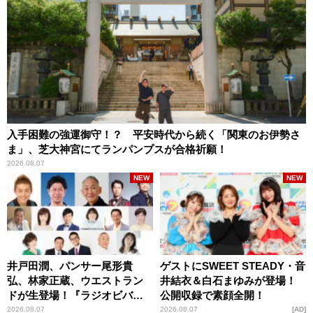
入手困難の強運御守！？ 平安時代から続く「関東のお伊勢さ
ま」、芝大神宮にてランパンプスが合格祈願！
2026.08.07
NEW
NEW
井戸田潤、パンサー尾形貴
ゲストにSWEET STEADY・音
弘、林家正蔵、ウエストラン
井結衣＆白石まゆみが登場！
ドが生登場！『ラジオビバリ
公開収録で素顔全開！
ー昼ズ』
2026.08.07
2026.08.07
AD