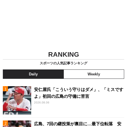
RANKING
スポーツの人気記事ランキング
Daily
Weekly
安仁屋氏「こういう守りはダメ」、「ミスです
よ」初回の広島の守備に苦言
2026.08.06
広島、7回の継投策が裏目に…最下位転落 安