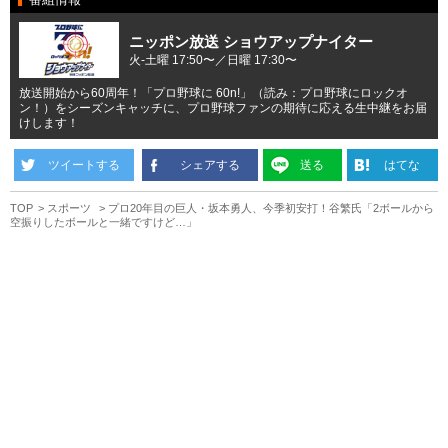
ニッポン放送 ショウアップナイター
火-土曜 17:50〜／日曜 17:30〜
放送開始から60周年！「プロ野球に 60n!」（読み：プロ野球にロックオ
ン！）をシーズンキャッチに、プロ野球ファンの期待に応える生中継をお届
けします！
ツイートする
シェアする
送る
はてな
TOP
スポーツ
プロ20年目の巨人・坂本勇人、今季初安打！谷繁氏「2ボールから
空振りしたボールと一緒ですけど…」