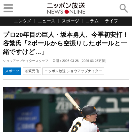
エンタメ
ニュース
スポーツ
コラム
ライフ
プロ20年目の巨人・坂本勇人、今季初安打！
谷繁氏「2ボールから空振りしたボールと一
緒ですけど…」
ショウアップナイタースタッフ
公開：
2026-03-28
（
2026-03-28
更新）
スポーツ
谷繁元信
ニッポン放送 ショウアップナイター