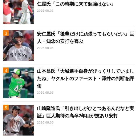
仁屋氏「この時期に来て勉強はない」
2026.08.06
安仁屋氏「後輩だけに頑張ってもらいたい」巨
人・知念の安打を喜ぶ
2026.08.06
山本昌氏「大城選手自身がびっくりしていまし
たね」ヤクルトのファースト・澤井の判断を評
価
2026.08.07
山崎隆造氏「引き出しがひとつあるんだなと実
証」巨人期待の高卒2年目が技あり安打
2026.08.06