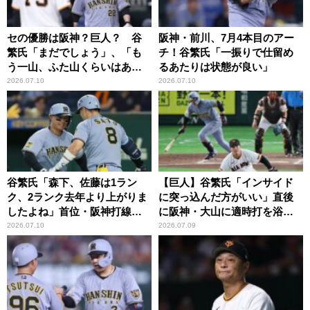
セの優勝は阪神？巨人？ 谷
阪神・前川、7月4本目のアー
繁氏「まだでしょう」、「も
チ！谷繁氏「一振りで仕留め
う一山、ふた山くらいはあ
るあたりは状態が良い」
る」
2026.07.10
2026.07.10
谷繁氏「森下、佐藤は1ラン
【巨人】谷繁氏「インサイド
ク、2ランク去年より上がりま
に突っ込んだ方がいい」直後
したよね」首位・阪神打線を
に阪神・大山に適時打を浴び
引っ張る3、4番
る
2026.07.10
2026.07.09