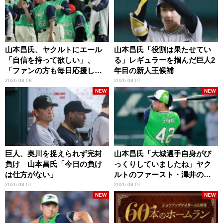
山本昌氏、ヤクルトにエール
山本昌氏「役割は果たせてい
「自信を持って欲しい」、
る」レギュラーを掴んだ巨人2
「ファンの方も毎日応援して
年目の新人王候補
くれています」
2026.08.08
2026.08.07
NEW
NEW
巨人、奥川を捉えられず完封
山本昌氏「大城選手自身がび
負け 山本昌氏「今日の負け
っくりしていましたね」ヤク
は仕方がない」
ルトのファースト・澤井の判
断を評価
2026.08.07
2026.08.07
NEW
NEW