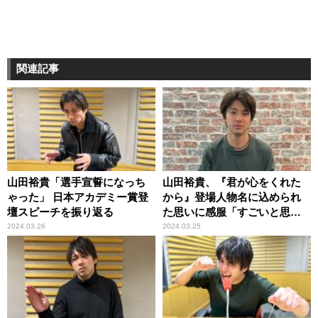
関連記事
山田裕貴「選手宣誓になっち
山田裕貴、『君が心をくれた
ゃった」 日本アカデミー賞登
から』登場人物名に込められ
壇スピーチを振り返る
た思いに感服「すごいと思っ
て！」
2024.03.26
2024.03.25