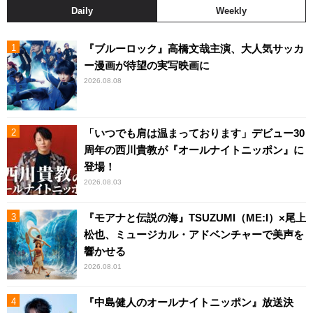
Daily
Weekly
『ブルーロック』高橋文哉主演、大人気サッカ
ー漫画が待望の実写映画に
2026.08.08
「いつでも肩は温まっております」デビュー30
周年の西川貴教が『オールナイトニッポン』に
登場！
2026.08.03
『モアナと伝説の海』TSUZUMI（ME:I）×尾上
松也、ミュージカル・アドベンチャーで美声を
響かせる
2026.08.01
『中島健人のオールナイトニッポン』放送決