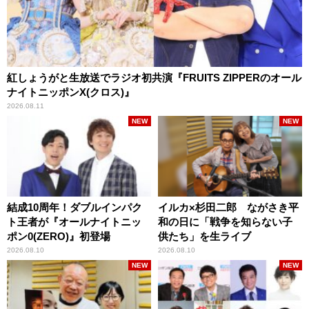
紅しょうがと生放送でラジオ初共演『FRUITS ZIPPERのオール
ナイトニッポンX(クロス)』
2026.08.11
NEW
NEW
結成10周年！ダブルインパク
イルカ×杉田二郎 ながさき平
ト王者が『オールナイトニッ
和の日に「戦争を知らない子
ポン0(ZERO)』初登場
供たち」を生ライブ
2026.08.10
2026.08.10
NEW
NEW