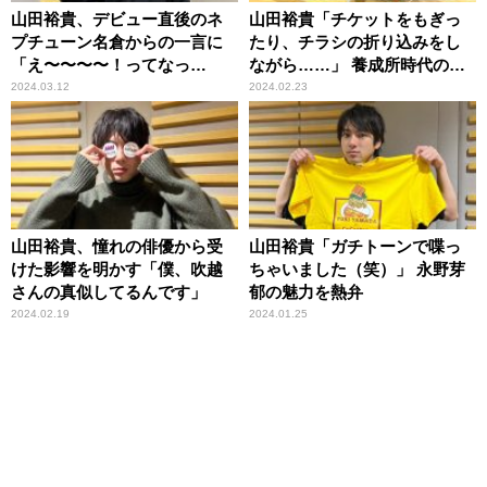
山田裕貴、デビュー直後のネ
山田裕貴「チケットをもぎっ
プチューン名倉からの一言に
たり、チラシの折り込みをし
「え〜〜〜〜！ってなっ
ながら……」 養成所時代の思
て……」
い出語る
2024.03.12
2024.02.23
山田裕貴、憧れの俳優から受
山田裕貴「ガチトーンで喋っ
けた影響を明かす「僕、吹越
ちゃいました（笑）」 永野芽
さんの真似してるんです」
郁の魅力を熱弁
2024.02.19
2024.01.25