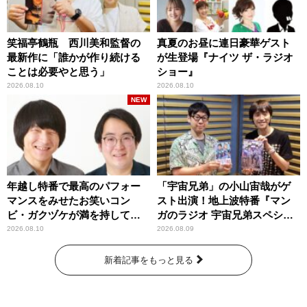
笑福亭鶴瓶 西川美和監督の
真夏のお昼に連日豪華ゲスト
最新作に「誰かが作り続ける
が生登場『ナイツ ザ・ラジオ
ことは必要やと思う」
ショー』
2026.08.10
2026.08.10
NEW
年越し特番で最高のパフォー
「宇宙兄弟」の小山宙哉がゲ
マンスをみせたお笑いコン
スト出演！地上波特番『マン
ビ・ガクヅケが満を持して
ガのラジオ 宇宙兄弟スペシャ
『オールナイトニッポン
ル 』
2026.08.10
2026.08.09
0(ZERO)』に登場！
新着記事をもっと見る