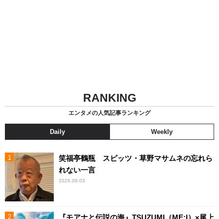
RANKING
エンタメの人気記事ランキング
Daily
Weekly
笑福亭鶴瓶 スピッツ・草野マサムネの忘れら
れない一言
2026.08.03
『モアナと伝説の海』TSUZUMI（ME:I）×尾上