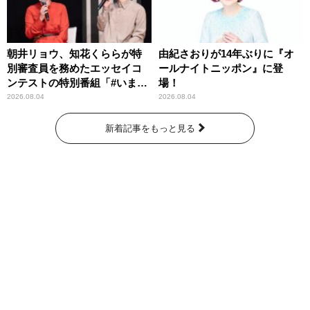
朝井リョウ、知花くららが特
由紀さおりが14年ぶりに『オ
別審査員を務めたエッセイコ
ールナイトニッポン』に登
ンテストの特別番組「#いまあ
場！
なたに伝えたいこと」
2026.08.04
2026.08.04
新着記事をもっと見る