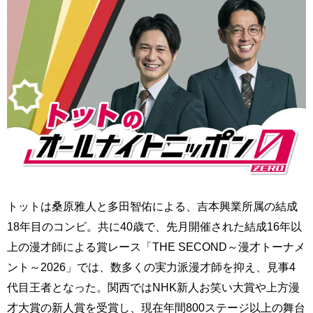
トットは桑原雅人と多田智佑による、吉本興業所属の結成
18年目のコンビ。共に40歳で、先月開催された結成16年以
上の漫才師による賞レース「THE SECOND～漫才トーナメ
ント～2026」では、数多くの実力派漫才師を抑え、見事4
代目王者となった。関西ではNHK新人お笑い大賞や上方漫
才大賞の新人賞を受賞し、現在年間800ステージ以上の舞台