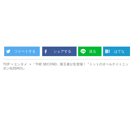
ツイートする
シェアする
送る
はてな
TOP
エンタメ
「THE SECOND」新王者が生登場！『トットのオールナイトニッ
ポン0(ZERO)』