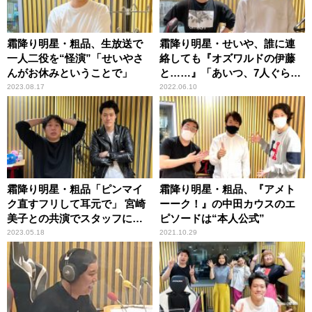
霜降り明星・粗品、生放送で
霜降り明星・せいや、誰に連
一人二役を“怪演”「せいやさ
絡しても『オズワルドの伊藤
んがお休みということで」
と……』「あいつ、7人ぐらい
おる！」
2023.08.17
2022.06.10
霜降り明星・粗品「ピンマイ
霜降り明星・粗品、『アメト
ク直すフリして耳元で」 宮崎
ーーク！』の中田カウスのエ
美子との共演でスタッフに注
ピソードは“本人公式”
意される
2023.05.18
2021.10.29