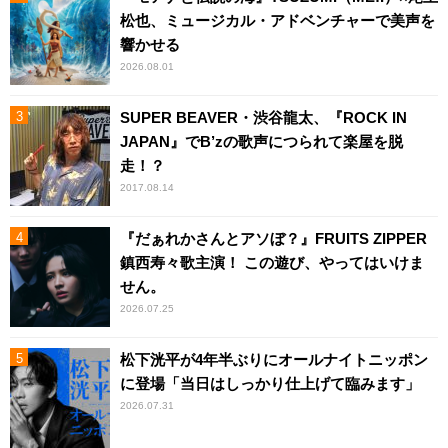
松也、ミュージカル・アドベンチャーで美声を
響かせる
2026.08.01
SUPER BEAVER・渋谷龍太、『ROCK IN
JAPAN』でB’zの歌声につられて楽屋を脱
走！？
2017.08.14
『だぁれかさんとアソぼ？』FRUITS ZIPPER
鎮西寿々歌主演！ この遊び、やってはいけま
せん。
2026.07.25
松下洸平が4年半ぶりにオールナイトニッポン
に登場「当日はしっかり仕上げて臨みます」
2026.07.31