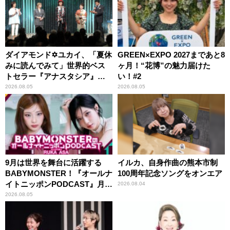
ダイアモンド✡ユカイ、「夏休
GREEN×EXPO 2027まであと8
みに読んでみて」世界的ベス
ヶ月！“花博”の魅力届けた
トセラー『アナスタシア』を
い！#2
紹介
2026.08.05
2026.08.05
9月は世界を舞台に活躍する
イルカ、自身作曲の熊本市制
BABYMONSTER！『オールナ
100周年記念ソングをオンエア
イトニッポンPODCAST』月替
2026.08.04
わりパーソナリティ
2026.08.05