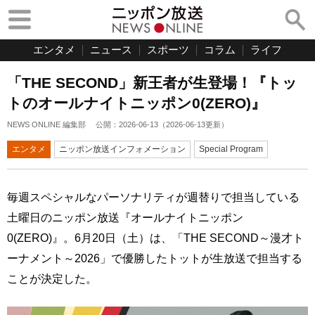
エンタメ
ニュース
スポーツ
コラム
ライフ
「THE SECOND」新王者が生登場！『トッ
トのオールナイトニッポン0(ZERO)』
NEWS ONLINE 編集部
公開：
2026-06-13
（
2026-06-13
更新）
エンタメ
ニッポン放送インフォメーション
Special Program
毎週スペシャルなパーソナリティが週替りで担当している
土曜日のニッポン放送『オールナイトニッポン
0(ZERO)』。6月20日（土）は、「THE SECOND～漫才ト
ーナメント～2026」で優勝したトットが生放送で担当する
ことが決定した。