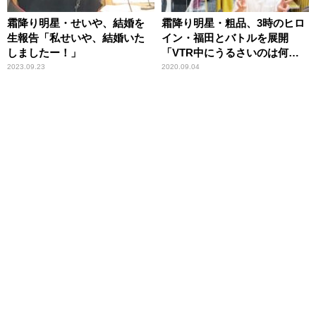
霜降り明星・せいや、結婚を
霜降り明星・粗品、3時のヒロ
生報告「私せいや、結婚いた
イン・福田とバトルを展開
しましたー！」
「VTR中にうるさいのは何な
んですか？」
2023.09.23
2020.09.04