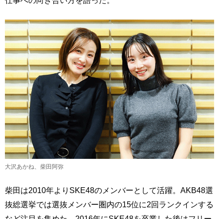
仕事への向き合い方を語った。
大沢あかね、柴田阿弥
柴田は2010年よりSKE48のメンバーとして活躍。AKB48選
抜総選挙では選抜メンバー圏内の15位に2回ランクインする
など注目を集めた。2016年にSKE48を卒業した後はフリー