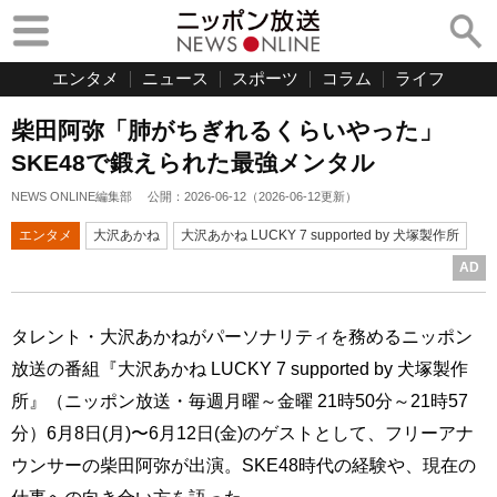
エンタメ
ニュース
スポーツ
コラム
ライフ
柴田阿弥「肺がちぎれるくらいやった」
SKE48で鍛えられた最強メンタル
NEWS ONLINE編集部
公開：
2026-06-12
（
2026-06-12
更新）
エンタメ
大沢あかね
大沢あかね LUCKY 7 supported by 犬塚製作所
AD
タレント・大沢あかねがパーソナリティを務めるニッポン
放送の番組『大沢あかね LUCKY 7 supported by 犬塚製作
所』（ニッポン放送・毎週月曜～金曜 21時50分～21時57
分）6月8日(月)〜6月12日(金)のゲストとして、フリーアナ
ウンサーの柴田阿弥が出演。SKE48時代の経験や、現在の