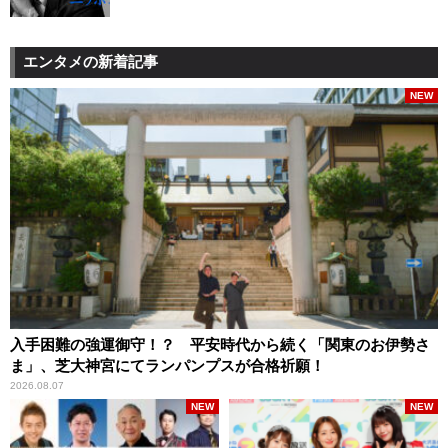
エンタメの新着記事
NEW
入手困難の強運御守！？ 平安時代から続く「関東のお伊勢さ
ま」、芝大神宮にてランパンプスが合格祈願！
2026.08.07
NEW
NEW