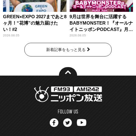
GREEN×EXPO 2027まであと8
9月は世界を舞台に活躍する
ヶ月！“花博”の魅力届けた
BABYMONSTER！『オールナ
い！#2
イトニッポンPODCAST』月替
わりパーソナリティ
2026.08.05
2026.08.05
新着記事をもっと見る