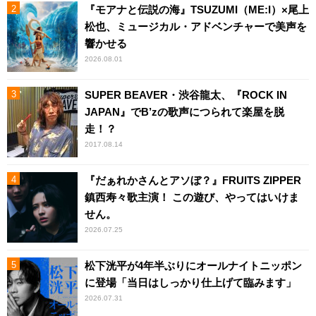
『モアナと伝説の海』TSUZUMI（ME:I）×尾上
松也、ミュージカル・アドベンチャーで美声を
響かせる
2026.08.01
SUPER BEAVER・渋谷龍太、『ROCK IN
JAPAN』でB’zの歌声につられて楽屋を脱
走！？
2017.08.14
『だぁれかさんとアソぼ？』FRUITS ZIPPER
鎮西寿々歌主演！ この遊び、やってはいけま
せん。
2026.07.25
松下洸平が4年半ぶりにオールナイトニッポン
に登場「当日はしっかり仕上げて臨みます」
2026.07.31