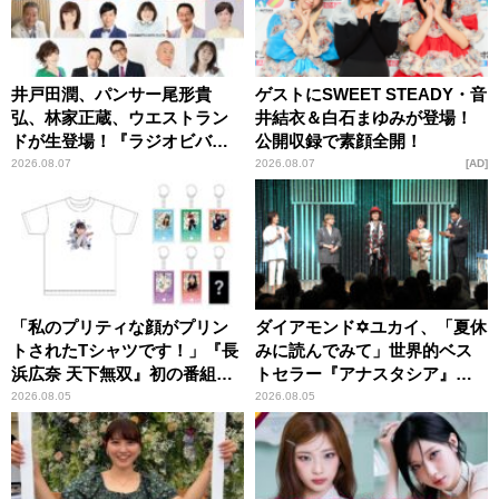
井戸田潤、パンサー尾形貴
ゲストにSWEET STEADY・音
弘、林家正蔵、ウエストラン
井結衣＆白石まゆみが登場！
ドが生登場！『ラジオビバリ
公開収録で素顔全開！
ー昼ズ』
2026.08.07
2026.08.07
AD
「私のプリティな顔がプリン
ダイアモンド✡ユカイ、「夏休
トされたTシャツです！」『長
みに読んでみて」世界的ベス
浜広奈 天下無双』初の番組グ
トセラー『アナスタシア』を
ッズ発売
紹介
2026.08.05
2026.08.05