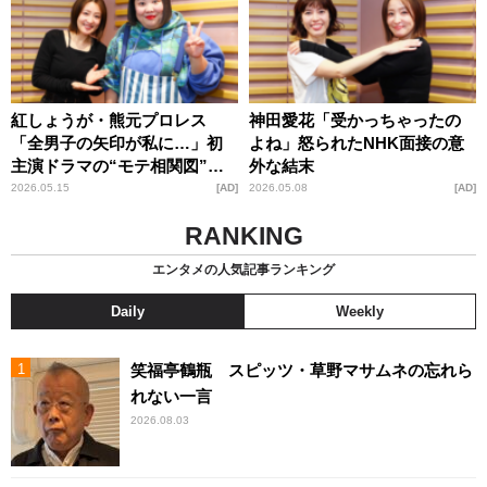
紅しょうが・熊元プロレス
神田愛花「受かっちゃったの
「全男子の矢印が私に…」初
よね」怒られたNHK面接の意
主演ドラマの“モテ相関図”に
外な結末
ご満悦！
2026.05.15
AD
2026.05.08
AD
RANKING
エンタメの人気記事ランキング
Daily
Weekly
笑福亭鶴瓶 スピッツ・草野マサムネの忘れら
れない一言
2026.08.03