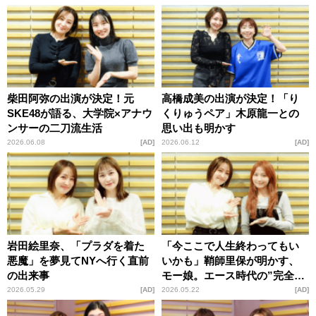
柴田阿弥の出演が決定！元
高橋成美の出演が決定！「り
SKE48が語る、大学院×アナウ
くりゅうペア」木原龍一との
ンサーの二刀流生活
思い出も明かす
2026.06.08
AD
2026.06.12
AD
岩田絵里奈、「プラダを着た
「今ここで人生終わってもい
悪魔」を夢見てNYへ行く直前
いかも」鞘師里保が明かす、
の出来事
モー娘。エース時代の”完全燃
焼”の瞬間
2026.05.29
AD
2026.05.22
AD