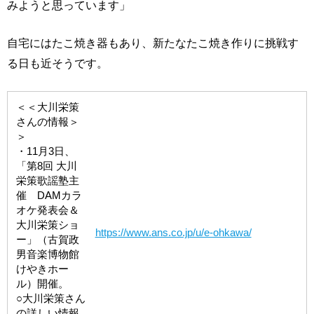
みようと思っています」
自宅にはたこ焼き器もあり、新たなたこ焼き作りに挑戦す
る日も近そうです。
＜＜大川栄策
さんの情報＞
＞
・11月3日、
「第8回 大川
栄策歌謡塾主
催 DAMカラ
オケ発表会＆
大川栄策ショ
https://www.ans.co.jp/u/e-ohkawa/
ー」（古賀政
男音楽博物館
けやきホー
ル）開催。
○大川栄策さん
の詳しい情報