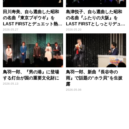
田川寿美、自ら選曲した昭和
島津悦子、自ら選曲した昭和
の名曲『東京ブギウギ』を
の名曲『ふたりの大阪』を
LAST FIRSTとデュエット熱唱
LAST FIRSTとしっとりデュエ
し笑顔
ット「ドキドキしました
2026.05.27
2026.05.20
（笑）」
鳥羽一郎、『男の港』に登場
鳥羽一郎、新曲『長谷寺の
する灯台が国の重要文化財に
雨』で話題の“ホラ貝”を生披
露
2026.05.13
2026.05.06