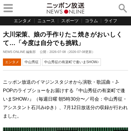
エンタメ
ニュース
スポーツ
コラム
ライフ
大川栄策、娘の手作りたこ焼きがおいしく
て…「今度は自分でも挑戦」
NEWS ONLINE 編集部
公開：
2026-07-08
（
2026-07-08
更新）
エンタメ
中山秀征
中山秀征の有楽町で逢いまSHOW♪
ニッポン放送のイマジンスタジオから演歌・歌謡曲・J-
POPのライブショーをお届けする『中山秀征の有楽町で逢
いまSHOW♪』（毎週日曜 朝5時30分〜／司会：中山秀征・
アシスタント石川みゆき）、7月12日放送分の収録が行われ
ました。