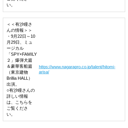
い。
＜＜有沙瞳さ
んの情報＞＞
・9月22日～10
月29日、ミュ
ージカル
「SPY×FAMILY
２」爆弾犬篇
＆豪華客船篇
https://www.nagarapro.co.jp/talent/hitomi-
arisa/
（東京建物
Brillia HALL）
出演。
○有沙瞳さんの
詳しい情報
は、こちらを
ご覧くださ
い。