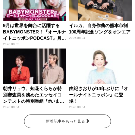
9月は世界を舞台に活躍する
イルカ、自身作曲の熊本市制
BABYMONSTER！『オールナ
100周年記念ソングをオンエア
イトニッポンPODCAST』月替
2026.08.04
わりパーソナリティ
2026.08.05
朝井リョウ、知花くららが特
由紀さおりが14年ぶりに『オ
別審査員を務めたエッセイコ
ールナイトニッポン』に登
ンテストの特別番組「#いまあ
場！
なたに伝えたいこと」
2026.08.04
2026.08.04
新着記事をもっと見る