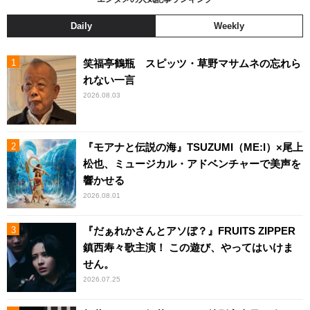
Daily
Weekly
笑福亭鶴瓶 スピッツ・草野マサムネの忘れら
れない一言
2026.08.03
『モアナと伝説の海』TSUZUMI（ME:I）×尾上
松也、ミュージカル・アドベンチャーで美声を
響かせる
2026.08.01
『だぁれかさんとアソぼ？』FRUITS ZIPPER
鎮西寿々歌主演！ この遊び、やってはいけま
せん。
2026.07.25