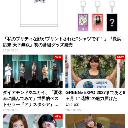
「私のプリティな顔がプリントされたTシャツです！」『長浜
広奈 天下無双』初の番組グッズ発売
2026.08.05
NEW
NEW
ダイアモンド✡ユカイ、「夏休
GREEN×EXPO 2027まであと8
みに読んでみて」世界的ベス
ヶ月！“花博”の魅力届けた
トセラー『アナスタシア』を
い！#2
紹介
2026.08.05
2026.08.05
NEW