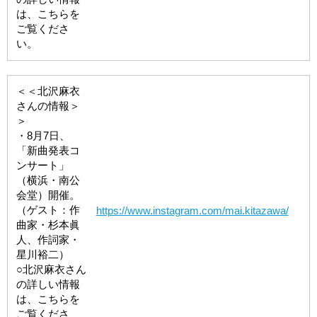
は、こちらを
ご覧くださ
い。
＜＜北沢麻衣
さんの情報＞
＞
・8月7日、
「新曲発表コ
ンサート」
（横浜・南公
会堂）開催。
（ゲスト：作
https://www.instagram.com/mai.kitazawa/
曲家・杉本眞
人、作詞家・
星川裕二）
○北沢麻衣さん
の詳しい情報
は、こちらを
ご覧くださ