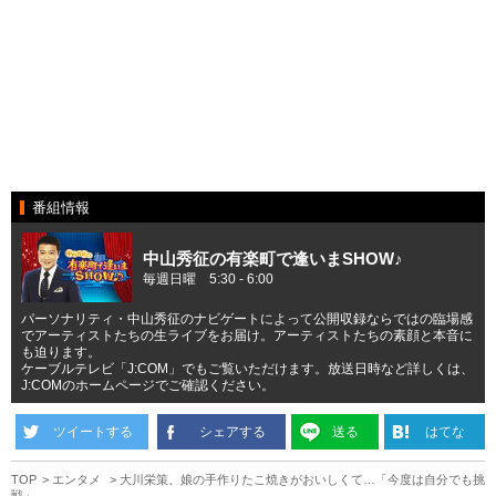
番組情報
中山秀征の有楽町で逢いまSHOW♪
毎週日曜 5:30 - 6:00
パーソナリティ・中山秀征のナビゲートによって公開収録ならではの臨場感
でアーティストたちの生ライブをお届け。アーティストたちの素顔と本音に
も迫ります。
ケーブルテレビ「J:COM」でもご覧いただけます。放送日時など詳しくは、
J:COMのホームページでご確認ください。
ツイートする
シェアする
送る
はてな
TOP
エンタメ
大川栄策、娘の手作りたこ焼きがおいしくて…「今度は自分でも挑
戦」