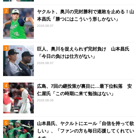
ヤクルト、奥川の完封勝利で連敗を止める！山
本昌氏「勝つにはこういう形しかない」
2026.08.07
巨人、奥川を捉えられず完封負け 山本昌氏
「今日の負けは仕方がない」
2026.08.07
広島、7回の継投策が裏目に…最下位転落 安
仁屋氏「この時期に来て勉強はない」
2026.08.06
山本昌氏、ヤクルトにエール「自信を持って欲
しい」、「ファンの方も毎日応援してくれてい