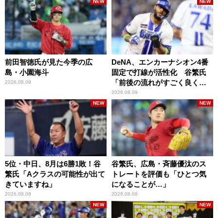
NEW
NEW
前田智徳氏が見た今季の広
DeNA、エンカーナシオン4番
島・小園海斗
固定で打線が活性化 谷繁氏
「前後の流れがすごく良くな
2026.08.09
りましたね」
2026.08.09
NEW
NEW
5位・中日、8月は6勝1敗！谷
谷繁氏、広島・斉藤優汰のス
繁氏「Aクラスの可能性が出て
トレートを評価も「ひとつ気
きていますね」
になることが…」
2026.08.08
2026.08.08
NEW
NEW