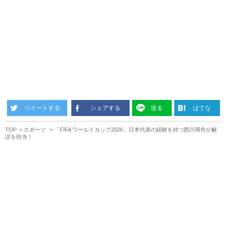
ツイートする
シェアする
送る
はてな
TOP
スポーツ
「FIFA ワールドカップ2026」日本代表の経験を持つ西川周作が解
説を担当！