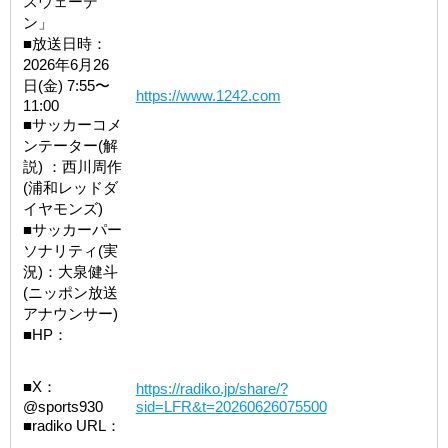
スウェーデ
ン」
■放送日時：
2026年6月26
日(金) 7:55〜
https://www.1242.com
11:00
■サッカーコメ
ンテーター(解
説) ：西川周作
(浦和レッドダ
イヤモンズ)
■サッカーパー
ソナリティ(実
況)：大泉健斗
(ニッポン放送
アナウンサー)
■HP：
■X：
https://radiko.jp/share/?
@sports930
sid=LFR&t=20260626075500
■radiko URL：