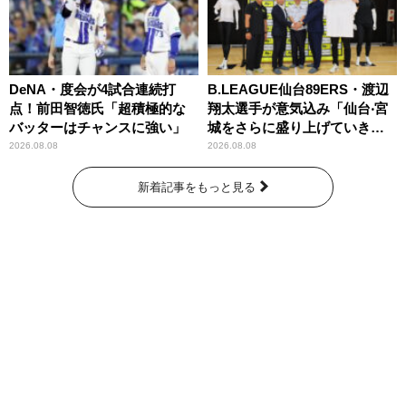
DeNA・度会が4試合連続打
B.LEAGUE仙台89ERS・渡辺
点！前田智徳氏「超積極的な
翔太選手が意気込み「仙台‧宮
バッターはチャンスに強い」
城をさらに盛り上げていきた
いです」
2026.08.08
2026.08.08
新着記事をもっと見る