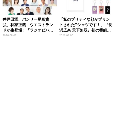
井戸田潤、パンサー尾形貴
「私のプリティな顔がプリン
弘、林家正蔵、ウエストラン
トされたTシャツです！」『長
ドが生登場！『ラジオビバリ
浜広奈 天下無双』初の番組グ
ー昼ズ』
ッズ発売
2026.08.07
2026.08.05