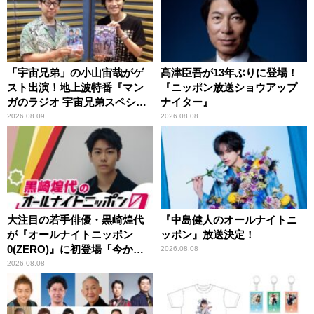
「宇宙兄弟」の小山宙哉がゲ
髙津臣吾が13年ぶりに登場！
スト出演！地上波特番『マン
『ニッポン放送ショウアップ
ガのラジオ 宇宙兄弟スペシャ
ナイター』
ル 』
2026.08.09
2026.08.08
大注目の若手俳優・黒崎煌代
『中島健人のオールナイトニ
が『オールナイトニッポン
ッポン』放送決定！
0(ZERO)』に初登場「今から
2026.08.08
とてもワクワクしておりま
2026.08.08
す！」