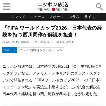
エンタメ
ニュース
スポーツ
コラム
ライフ
「FIFA ワールドカップ2026」日本代表の経
験を持つ西川周作が解説を担当！
NEWS ONLINE 編集部
公開：
2026-06-18
（
2026-06-24
更新）
スポーツ
ニッポン放送インフォメーション
ニッポン放送では、日本時間の6月26日（金）午前8時にキ
ックオフとなる、アメリカ・テキサス州のダラス・スタジ
アムで開催される「FIFAワールドカップ2026」 の「日本×
スウェーデン戦」を実況生中継するが、この試合の解説を
日本代表の経験を持つ西川周作が務めることが決定した。