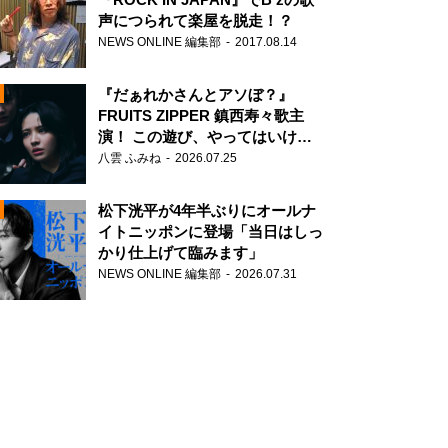
声につられて楽屋を脱走！？
NEWS ONLINE 編集部
2017.08.14
『だぁれかさんとアソぼ？』
FRUITS ZIPPER 鎮西寿々歌主
演！ この遊び、やってはいけま
せん。
八雲 ふみね
2026.07.25
N
松下洸平が4年半ぶりにオールナ
イトニッポンに登場「当日はしっ
かり仕上げて臨みます」
NEWS ONLINE 編集部
2026.07.31
N