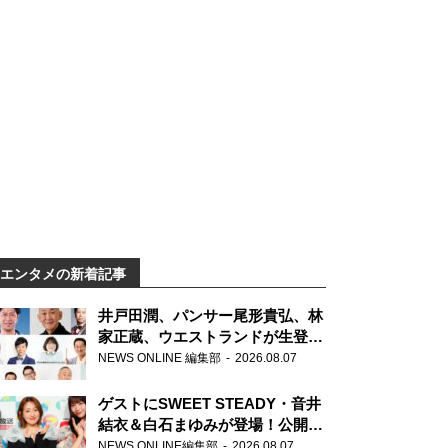
エンタメの新着記事
井戸田潤、パンサー尾形貴弘、林
家正蔵、ウエストランドが生登
場！『ラジオビバリー昼ズ』
NEWS ONLINE 編集部
2026.08.07
ゲストにSWEET STEADY・音井
結衣＆白石まゆみが登場！公開収
録で素顔全開！
NEWS ONLINE編集部
2026.08.07