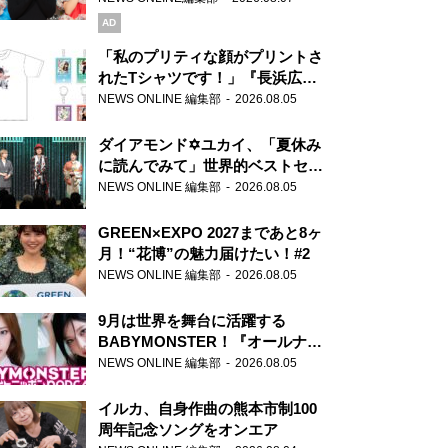
AD
「私のプリティな顔がプリントさ
れたTシャツです！」『長浜広奈
天下無双』初の番組グッズ発売
NEWS ONLINE 編集部
2026.08.05
ダイアモンド✡ユカイ、「夏休み
に読んでみて」世界的ベストセラ
ー『アナスタシア』を紹介
NEWS ONLINE 編集部
2026.08.05
GREEN×EXPO 2027まであと8ヶ
月！“花博”の魅力届けたい！#2
NEWS ONLINE 編集部
2026.08.05
9月は世界を舞台に活躍する
BABYMONSTER！『オールナイ
トニッポンPODCAST』月替わり
NEWS ONLINE 編集部
2026.08.05
パーソナリティ
イルカ、自身作曲の熊本市制100
周年記念ソングをオンエア