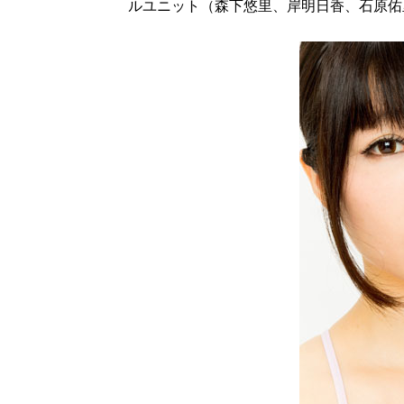
ルユニット（森下悠里、岸明日香、石原佑