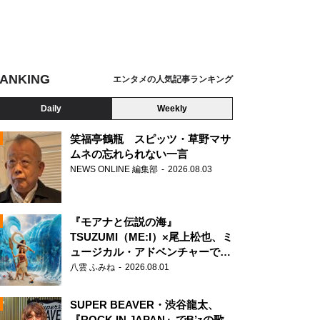
ANKING
エンタメの人気記事ランキング
Daily
Weekly
笑福亭鶴瓶 スピッツ・草野マサ
ムネの忘れられない一言
NEWS ONLINE 編集部
2026.08.03
N
『モアナと伝説の海』
TSUZUMI（ME:I）×尾上松也、ミ
ュージカル・アドベンチャーで美
声を響かせる
八雲 ふみね
2026.08.01
SUPER BEAVER・渋谷龍太、
『ROCK IN JAPAN』でB’zの歌