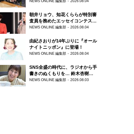
NEWS ONLINE 編集部
2026.08.04
朝井リョウ、知花くららが特別審
査員を務めたエッセイコンテスト
の特別番組「#いまあなたに伝え
NEWS ONLINE 編集部
2026.08.04
たいこと」
由紀さおりが14年ぶりに『オール
ナイトニッポン』に登場！
NEWS ONLINE 編集部
2026.08.04
SNS全盛の時代に、ラジオから手
書きのぬくもりを… 鈴木杏樹の
直筆はがきが届く！
NEWS ONLINE 編集部
2026.08.03
『MUSIC10』こちら有楽町駅前
郵便局