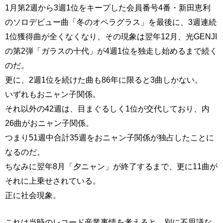
1月第2週から3週1位をキープした会員番号4番・新田恵利
のソロデビュー曲「冬のオペラグラス」を最後に、3週連続
1位獲得曲が全くなくなり、その現象は翌年12月、光GENJI
の第2弾「ガラスの十代」が4週1位を独走し始めるまで続く
のだ。
更に、2週1位を続けた曲も86年に限ると3曲しかない。
いずれもおニャン子関係。
それ以外の42週は、目まぐるしく1位が交代しており、内
26曲がおニャン子関係。
つまり51週中合計35週をおニャン子関係が独占したことに
なるのだ。
ちなみに翌年8月「夕ニャン」が終了するまで、更に11曲が
それに上乗せされている。
正に社会現象。
これは当時のレコード産業事情を考えると、別に不思議な