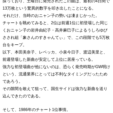
採っており、土曜日に発売されたこの曲は、最初の4日間で
13万枚という驚異的数字を叩き出したことになる。
それだけ、当時のおニャン子の勢いは凄まじかった。
チャートを眺めてみると、2位は前週1位に初登場した同じ
くおニャン子の岩井由紀子・高井麻巳子によるうしろゆび
さされ組「象さんのすきゃんてぃ」で、この段階でも5万枚
台をキープ。
以下、本田美奈子、レベッカ、小泉今日子、渡辺美里と、
前週登場した新曲が安定して上位に居座っている。
強力な初登場曲が他にないのは、恐らく発売時期がGW明け
という、流通業界にとっては不利なタイミングだったため
であろう。
その隙間を敢えて狙って、国生サイドは強力な新曲を送り
込んできたのである。
そして、1986年のチャート1位事情。