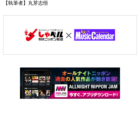
【執筆者】丸芽志悟